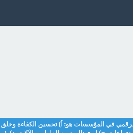
لرقمي في المؤسسات هو: أ) تحسين الكفاءة وخلق