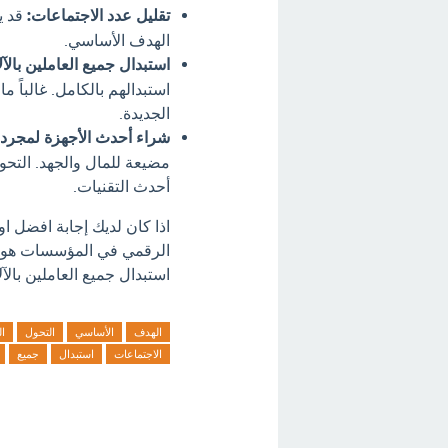
تقليل عدد الاجتماعات:
قد ي
الهدف الأساسي.
استبدال جميع العاملين بالآل
استبدالهم بالكامل. غالباً م
الجديدة.
شراء أحدث الأجهزة لمجرد 
مضيعة للمال والجهد. التح
أحدث التقنيات.
اذا كان لديك إجابة افضل 
الرقمي في المؤسسات هو: أ
استبدال جميع العاملين بالآ
الهدف
الأساسي
التحول
ا
الاجتماعات
استبدال
جميع