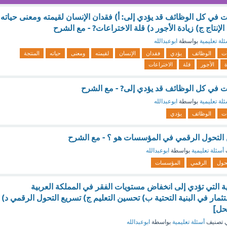
ات في كل الوظائف قد يؤدي إلى: أ) فقدان الإنسان لقيمته ومعنى حياته
لإنتاج ج) زيادة الأجور د) قلة الاختراعات? - مع الشرح
لة تعليمية
بواسطة
ابوعبدالله
ات
الوظائف
يؤدي
فقدان
الإنسان
لقيمته
ومعنى
حياته
المنتجة
ة
الأجور
قلة
الاختراعات
لات في كل الوظائف قد يؤدي إلى? - مع الشرح
لة تعليمية
بواسطة
ابوعبدالله
ات
الوظائف
يؤدي
التحول الرقمي في المؤسسات هو ؟ - مع الشرح
أسئلة تعليمية
بواسطة
ابوعبدالله
تحول
الرقمي
المؤسسات
ة التي تؤدي إلى انخفاض مستويات الفقر في المملكة العربية
ستثمار في البنية التحتية ب) تحسين التعليم ج) تسريع التحول الرقمي د)
لحل]
 تصنيف
أسئلة تعليمية
بواسطة
ابوعبدالله