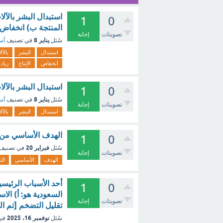
استبدال البشر بالآل
1
0
المنتجة ب) انخفاض ا
تصويتات
إجابة
يناير 8
سُئل
في تصنيف
أسئ
استبدال
البشر
بالآل
انخفاض
الإنتاج
زياد
استبدال البشر بالآ
1
0
يناير 8
سُئل
في تصنيف
أسئ
تصويتات
إجابة
استبدال
البشر
بالآل
الهدف الأساسي من 
1
0
فبراير 20
سُئل
في تصنيف
تصويتات
إجابة
الهدف
الأساسي
ال
أحد الأسباب الرئيسي
1
0
السعودية هو: أ) الا
تصويتات
إجابة
تقليل التضخم [تم ا
نوفمبر 16، 2025
سُئل
في