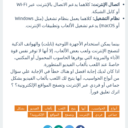
اتصال الإنترنت:
كلاهما يدعم الاتصال بالإنترنت عبر Wi-Fi
أو كابل الشبكة.
نظام التشغيل:
كلاهما يعمل بنظام تشغيل (مثل Windows
أو macOS) يدعم تشغيل الألعاب وتطبيقات الإنترنت.
بينما يمكن استخدام الأجهزة اللوحية (تابلت) والهواتف الذكية
لتصفح الإنترنت ولعب بعض الألعاب، إلا أنها لا توفر نفس قوة
الأداء والمرونة التي يوفرها الحاسوب المحمول أو المكتبي،
خاصةً عند اللعب بألعاب الفيديو المتطورة.
اذا كان لديك إجابة افضل او هناك خطأ في الإجابة علي سؤال
من أنواع الحواسيب، أيها يتيح لك اللعب بألعاب الفيديو بشكل
جماعي أو فردي عبر الإنترنت وتصفح المواقع الإلكترونية؟ ؟
اترك تعليق فورآ.
أنواع
الحواسيب،
أيها
يتيح
اللعب
بألعاب
الفيديو
بشكل
جماعي
فردي
الإنترنت
وتصفح
المواقع
الإلكترونية؟