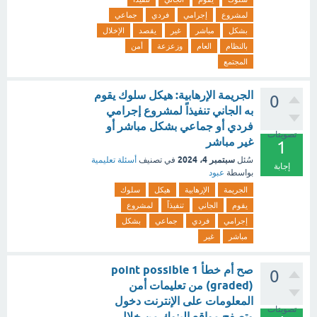
لمشروع
إجرامي
فردي
جماعي
بشكل
مباشر
غير
يقصد
الإخلال
بالنظام
العام
وزعزعة
أمن
المجتمع
الجريمة الإرهابية: هيكل سلوك يقوم
0
به الجاني تنفيذاً لمشروع إجرامي
فردي أو جماعي بشكل مباشر أو
تصويتات
غير مباشر
1
سبتمبر 4، 2024
سُئل
في تصنيف
أسئلة تعليمية
إجابة
بواسطة
عبود
الجريمة
الإرهابية
هيكل
سلوك
يقوم
الجاني
تنفيذاً
لمشروع
إجرامي
فردي
جماعي
بشكل
مباشر
غير
صح أم خطأ 1 point possible
0
(graded) من تعليمات أمن
المعلومات على الإنترنت دخول
تصويتات
وتصفح مواقع البنوك من خلال