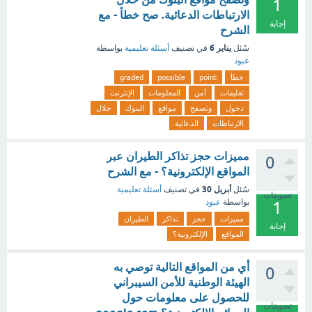
1
الارتباطات الدعائية. صح خطأ - مع
إجابة
الشرح
يناير 6
سُئل
في تصنيف
أسئلة تعليمية
بواسطة
عبود
خطأ
point
possible
graded
تعليمات
أمن
المعلومات
الإنترنت
دخول
وتصفح
مواقع
البنوك
خلال
الارتباطات
الدعائية
مميزات حجز تذاكر الطيران عبر
0
المواقع الإلكترونية؟ - مع الشرح
أبريل 30
سُئل
في تصنيف
أسئلة تعليمية
تصويتات
بواسطة
عبود
1
مميزات
حجز
تذاكر
الطيران
إجابة
المواقع
الإلكترونية؟
أي من المواقع التالية توصي به
0
الهيئة الوطنية للأمن السيبراني
للحصول على معلومات حول
تصويتات