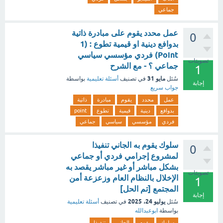
جماعي
عمل محدد يقوم على مبادرة ذاتية
0
بدوافع دينية او قيمية تطوع : (1
Point) فردي مؤسسي سياسي
تصويتات
جماعي ؟ - مع الشرح
1
مايو 31
سُئل
في تصنيف
أسئلة تعليمية
بواسطة
إجابة
جواب سريع
عمل
محدد
يقوم
مبادرة
ذاتية
بدوافع
دينية
قيمية
تطوع
point
فردي
مؤسسي
سياسي
جماعي
سلوك يقوم به الجاني تنفيذا
0
لمشروع إجرامي فردي أو جماعي
بشكل مباشر أو غير مباشر يقصد به
تصويتات
الإخلال بالنظام العام وزعزعة أمن
1
المجتمع [تم الحل]
إجابة
يوليو 24، 2025
سُئل
في تصنيف
أسئلة تعليمية
بواسطة
ابوعبدالله
سلوك
يقوم
الجاني
تنفيذا