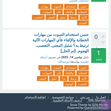
مستشار تعليمي
حسن
استخدام
الصوت
مهارات
الخطابة
والإلقاء
فأي
المهارات
الآتية
ترتبط
تمثيل
المعنى
التعصب
الهجوم
حسن استخدام الصوت من مهارات
0
الخطابة والإلقاء فأي المهارات الآتية
ترتبط به؟ تمثيل المعنى. التعصب.
تصويتات
الهجوم. [تم الحل]
1
نوفمبر 14، 2025
سُئل
في تصنيف
أسئلة
إجابة
تعليمية
بواسطة
ابوعبدالله
حسن
استخدام
الصوت
مهارات
الخطابة
والإلقاء
فأي
المهارات
الآتية
ترتبط
به؟
تمثيل
المعنى
التعصب
الهجوم
اتصل بنا
من نحن
سياسة الخصوصية
اتفاقية الاستخدام
XML Sitemap
أرشيف الأسئلة التعليمية
Snow Theme by
Q2A Market
Powered by
Question2Answer