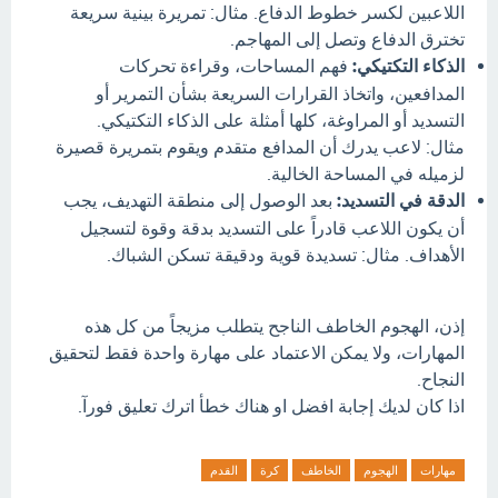
اللاعبين لكسر خطوط الدفاع. مثال: تمريرة بينية سريعة
تخترق الدفاع وتصل إلى المهاجم.
الذكاء التكتيكي:
فهم المساحات، وقراءة تحركات
المدافعين، واتخاذ القرارات السريعة بشأن التمرير أو
التسديد أو المراوغة، كلها أمثلة على الذكاء التكتيكي.
مثال: لاعب يدرك أن المدافع متقدم ويقوم بتمريرة قصيرة
لزميله في المساحة الخالية.
الدقة في التسديد:
بعد الوصول إلى منطقة التهديف، يجب
أن يكون اللاعب قادراً على التسديد بدقة وقوة لتسجيل
الأهداف. مثال: تسديدة قوية ودقيقة تسكن الشباك.
إذن، الهجوم الخاطف الناجح يتطلب مزيجاً من كل هذه
المهارات، ولا يمكن الاعتماد على مهارة واحدة فقط لتحقيق
النجاح.
اذا كان لديك إجابة افضل او هناك خطأ اترك تعليق فورآ.
مهارات
الهجوم
الخاطف
كرة
القدم