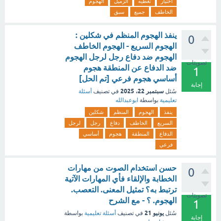
اختيار
تغطيه
الزميل
الهجوم
الخاطف
جميع
سبق
ينفذ الهجوم المنظم في شكلين :
0
الهجوم السريع - الهجوم الخاطف
الهجوم ضد دفاع رجل لرجل الهجوم
تصويتات
ضد الدفاع عن المنطقة هجوم
1
أساسي هجوم فرعي [تم الحل]
إجابة
سبتمبر 22، 2025
سُئل
في تصنيف
أسئلة
تعليمية
بواسطة
ابوعبدالله
ينفذ
الهجوم
المنظم
شكلين
السريع
الخاطف
دفاع
رجل
لرجل
الدفاع
المنطقة
هجوم
أساسي
فرعي
حسن استخدام الصوت من مهارات
0
الخطابة والإلقاء فأي المهارات الآتية
ترتبط به؟ تمثيل المعنى. التعصب.
تصويتات
الهجوم. ؟ - مع الشرح
1
يونيو 21
سُئل
في تصنيف
أسئلة تعليمية
بواسطة
إجابة