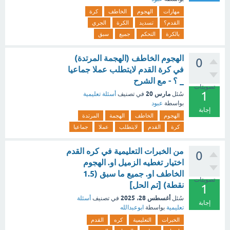
مهارات
الهجوم
الخاطف
كرة
القدم؟
تسديد
الكرة
الجري
بالكرة
التحكم
جميع
سبق
الهجوم الخاطف (الهجمة المرتدة)
0
في كرة القدم لايتطلب عملا جماعيا
_ ؟ - مع الشرح
تصويتات
1
مارس 20
سُئل
في تصنيف
أسئلة تعليمية
بواسطة
عبود
إجابة
الهجوم
الخاطف
الهجمة
المرتدة
كرة
القدم
لايتطلب
عملا
جماعيا
من الخبرات التعليمية في كره القدم
0
اختيار تغطيه الزميل او. الهجوم
الخاطف او. جميع ما سبق (1.5
تصويتات
نقطة) [تم الحل]
1
أغسطس 28، 2025
سُئل
في تصنيف
أسئلة
إجابة
تعليمية
بواسطة
ابوعبدالله
الخبرات
التعليمية
كره
القدم