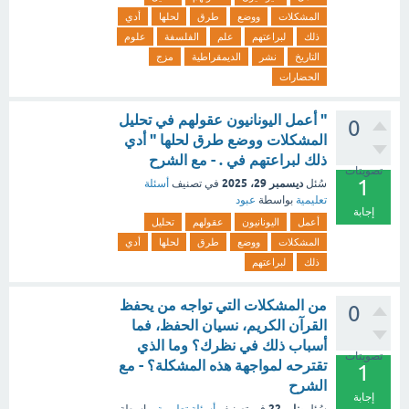
المشكلات
ووضع
طرق
لحلها
أدي
ذلك
لبراعتهم
علم
الفلسفة
علوم
التاريخ
نشر
الديمقراطية
مزج
الحضارات
" أعمل اليونانيون عقولهم في تحليل
0
المشكلات ووضع طرق لحلها " أدي
ذلك لبراعتهم في . - مع الشرح
تصويتات
1
ديسمبر 29، 2025
سُئل
في تصنيف
أسئلة
تعليمية
بواسطة
عبود
إجابة
أعمل
اليونانيون
عقولهم
تحليل
المشكلات
ووضع
طرق
لحلها
أدي
ذلك
لبراعتهم
من المشكلات التي تواجه من يحفظ
0
القرآن الكريم، نسيان الحفظ، فما
أسباب ذلك في نظرك؟ وما الذي
تصويتات
تقترحه لمواجهة هذه المشكلة؟ - مع
1
الشرح
إجابة
يناير 22