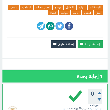
المشكلات
مهارة
التحليل
ووضع
الاستراتيجيات
لمواجهة
موقف
يعيق
التقدم
جانب
جوانب
الحياة
1
إجابة وحدة
0
تصويتات
تم الرد عليه
فبراير 20
بواسطة
عبود