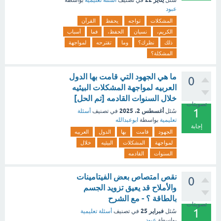
سُئل
في تصنيف
أسئلة تعليمية
بواسطة
عبود
المشكلات
تواجه
يحفظ
القرآن
الكريم،
نسيان
الحفظ،
فما
أسباب
ذلك
نظرك؟
وما
تقترحه
لمواجهة
المشكلة؟
ما هي الجهود التي قامت بها الدول
0
العربيه لمواجهة المشكلات البيئيه
خلال السنوات القادمه [تم الحل]
تصويتات
1
أغسطس 2، 2025
سُئل
في تصنيف
أسئلة
تعليمية
بواسطة
ابوعبدالله
إجابة
الجهود
قامت
بها
الدول
العربيه
لمواجهة
المشكلات
البيئيه
خلال
السنوات
القادمه
نقص امتصاص بعض الفيتامينات
0
والأملاح قد يعيق تزويد الجسم
بالطاقة ؟ - مع الشرح
تصويتات
1
فبراير 25
سُئل
في تصنيف
أسئلة تعليمية
بواسطة
عبود