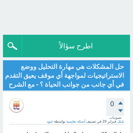
اطرح سؤالاً
حل المشكلات هي مهارة التحليل ووضع
الاستراتيجيات لمواجهة أي موقف يعيق التقدم
في أي جانب من جوانب الحياة ؟ - مع الشرح
0
تصويتات
سُئل
فبراير 20
في تصنيف
أسئلة تعليمية
بواسطة
عبود