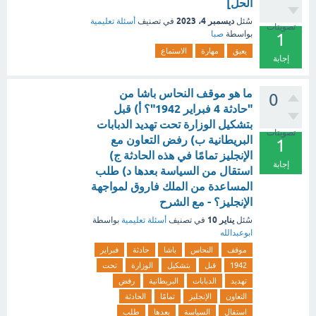
الحل]
ديسمبر 4، 2023
سُئل
في تصنيف
أسئلة تعليمية
تصويتات
بواسطة
صبا
1
يعيق
مهارة
الاستماع
إجابة
ما هو موقف النحاس باشا من
0
"حادثة 4 فبراير 1942"؟ أ) قبل
بتشكيل الوزارة تحت تهديد الدبابات
تصويتات
البريطانية ب) رفض التعاون مع
1
الإنجليز تمامًا في هذه الحادثة ج)
إجابة
استقال من السياسة بعدها د) طلب
المساعدة من الملك فاروق لمواجهة
الإنجليز؟ - مع الشرح
يناير 10
سُئل
في تصنيف
أسئلة تعليمية
بواسطة
ابوعبدالله
موقف
النحاس
باشا
حادثة
فبراير
1942
قبل
بتشكيل
الوزارة
تحت
تهديد
الدبابات
البريطانية
رفض
التعاون
الإنجليز
تمامًا
الحادثة
استقال
السياسة
بعدها
طلب