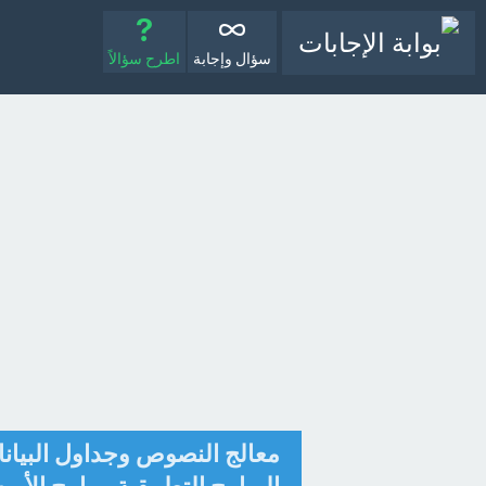
سؤال وإجابة
اطرح سؤالاً
معالج النصوص وجداول البيان