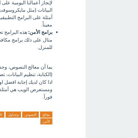
لإنجاز أعمالنا اليومية عل
البيانات (مثل مايكروسوف
أمثلة على البرامج التطبيقي
معيناً.
برامج الأمن:
هذه البرامج تح
مثال على ذلك برامج مكافحة
للمنزل.
بما أن معالج النصوص، وجد
(الكتابة، تنظيم البيانات، 
اذا كان لديك إجابة افضل ا
ومستعرض الويب هي أمثلة عل
فورآ.
معالج
النصوص
وجداول
ال
الأمن