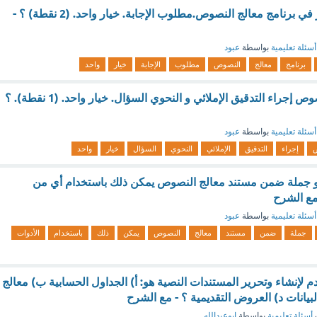
لا يمكن ادراج الصور في برنامج معالج النصوص.مطلوب الإجابة. خيار واحد. (2 نقطة) ؟ -
أسئلة تعليمية
بواسطة
عبود
برنامج
معالج
النصوص
مطلوب
الإجابة
خيار
واحد
من مزايا معالج النصوص إجراء التدقيق الإملائي و النحوي السؤال. خيار واحد. (1 نقطة). ؟
أسئلة تعليمية
بواسطة
عبود
إجراء
التدقيق
الإملائي
النحوي
السؤال
خيار
واحد
و جملة ضمن مستند معالج النصوص يمكن ذلك باستخدام أي من
 مع الشرح
أسئلة تعليمية
بواسطة
عبود
جملة
ضمن
مستند
معالج
النصوص
يمكن
ذلك
باستخدام
الأدوات
م لإنشاء وتحرير المستندات النصية هو: أ) الجداول الحسابية ب) معالج
يانات د) العروض التقديمية ؟ - مع الشرح
أسئلة تعليمية
بواسطة
ابوعبدالله