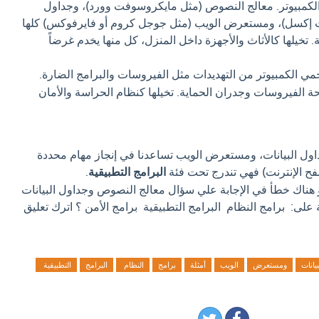
ى الكمبيوتر. معالج النصوص (مثل مايكروسوفت وورد)، وجداول
ت إكسل)، ومستعرض الويب (مثل جوجل كروم أو فايرفوكس) كلها
ة. تخيلها كالأثاث والأجهزة داخل المنزل، كل منها يخدم غرضاً
مي الكمبيوتر من التهديدات مثل الفيروسات والبرامج الضارة.
 الفيروسات وجدران الحماية. تخيلها كنظام الحراسة والأمان
اول البيانات، ومستعرض الويب تساعدنا في إنجاز مهام محددة
تصفح الإنترنت) فهي تندرج تحت فئة
البرامج التطبيقية
.
و هناك خطأ في الإجابة علي سؤال معالج النصوص وجداول البيانات
ى: برامج النظام البرامج التطبيقية برامج الأمن ؟ اترك تعليق
بيانات
ومستعرض
الويب
أمثلة
برامج
النظام
البرامج
التطبيقية