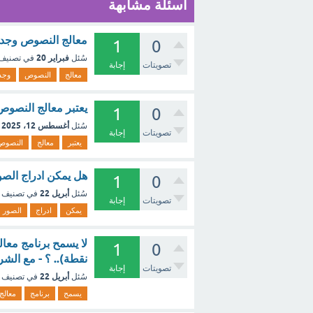
أسئلة مشابهة
معالج النصوص وجدا
1
0
فبراير 20
سُئل
في تصنيف
تصويتات
إجابة
معالج
النصوص
وجد
يعتبر معالج النصوص 
1
0
أغسطس 12، 2025
سُئل
تصويتات
إجابة
يعتبر
معالج
النصوص
هل يمكن ادراج الصو
1
0
أبريل 22
سُئل
في تصنيف
تصويتات
إجابة
يمكن
ادراج
الصور
1
0
نقطة).. ؟ - مع الشر
تصويتات
إجابة
أبريل 22
سُئل
في تصنيف
يسمح
برنامج
معالج