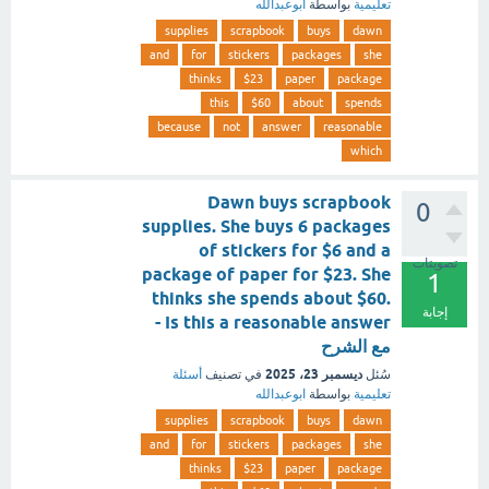
تعليمية
بواسطة
ابوعبدالله
supplies
scrapbook
buys
dawn
and
for
stickers
packages
she
thinks
$23
paper
package
this
$60
about
spends
because
not
answer
reasonable
which
Dawn buys scrapbook
0
supplies. She buys 6 packages
of stickers for $6 and a
تصويتات
package of paper for $23. She
1
thinks she spends about $60.
إجابة
Is this a reasonable answer -
مع الشرح
ديسمبر 23، 2025
سُئل
في تصنيف
أسئلة
تعليمية
بواسطة
ابوعبدالله
supplies
scrapbook
buys
dawn
and
for
stickers
packages
she
thinks
$23
paper
package