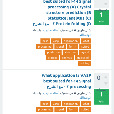
best suited for-14 Signal
processing (A) Crystal
تصويتات
structure prediction (B
1
Statistical analysis (C)
إجابة
Protein folding (D ؟ - مع الشرح
مارس 4
سُئل
في تصنيف
أسئلة تعليمية
بواسطة
ابوعبدالله
best
vasp
application
what
processing
signal
for-14
suited
prediction
structure
crystal
protein
analysis
statistical
folding
What application is VASP
0
best suited for-14 Signal
processing ؟ - مع الشرح
تصويتات
1
مارس 4
سُئل
في تصنيف
أسئلة تعليمية
بواسطة
ابوعبدالله
إجابة
best
vasp
application
what
processing
signal
for-14
suited