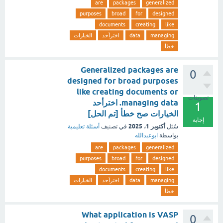
are
packages
generalized
purposes
broad
for
designed
documents
creating
like
managing
data
اخترأحد
الخيارات
خطأ
Generalized packages are
0
designed for broad purposes
like creating documents or
تصويتات
managing data. اخترأحد
1
الخيارات صح خطأ [تم الحل]
إجابة
أكتوبر 1، 2025
سُئل
في تصنيف
أسئلة تعليمية
بواسطة
ابوعبدالله
are
packages
generalized
purposes
broad
for
designed
documents
creating
like
managing
data
اخترأحد
الخيارات
خطأ
What application is VASP
0