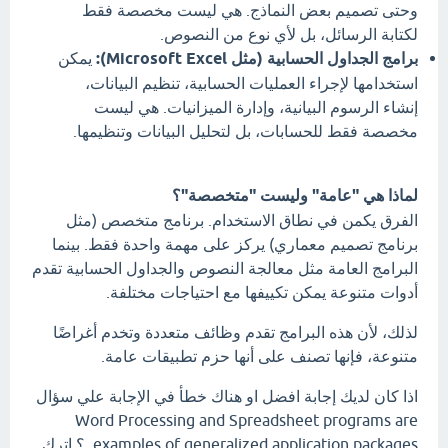
وحتى تصميم بعض النماذج. هي ليست مخصصة فقط
لكتابة الرسائل، بل لأي نوع من النصوص.
برامج الجداول الحسابية (مثل Microsoft Excel):
يمكن
استخدامها لإجراء العمليات الحسابية، تنظيم البيانات،
إنشاء الرسوم البيانية، وإدارة الميزانيات. هي ليست
مخصصة فقط للحسابات، بل لتحليل البيانات وتنظيمها.
لماذا هي "عامة" وليست "متخصصة"؟
الفرق يكمن في نطاق الاستخدام. برنامج متخصص (مثل
برنامج تصميم معماري) يركز على مهمة واحدة فقط. بينما
البرامج العامة مثل معالجة النصوص والجداول الحسابية تقدم
أدوات متنوعة يمكن تكييفها مع احتياجات مختلفة.
لذلك، لأن هذه البرامج تقدم وظائف متعددة وتخدم أغراضًا
متنوعة، فإنها تصنف على أنها حزم تطبيقات عامة.
اذا كان لديك إجابة افضل او هناك خطأ في الإجابة علي سؤال
Word Processing and Spreadsheet programs are
examples of generalized application packages. ؟ اترك