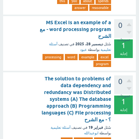
this
$60
about
spends
answer
reasonable
MS Excel is an example of a
0
word processing program - مع
الشرح
تصويتات
1
ديسمبر 28، 2025
سُئل
في تصنيف
أسئلة
تعليمية
بواسطة
عبود
إجابة
processing
word
example
excel
program
The solution to problems of
0
data dependency and
redundancy was Distributed
تصويتات
systems (A) The database
1
approach (B) Programming
إجابة
languages (C) File processing
؟ - مع الشرح
فبراير 19
سُئل
في تصنيف
أسئلة تعليمية
بواسطة
ابوعبدالله