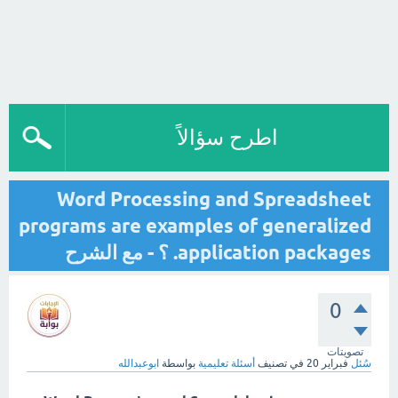
اطرح سؤالاً
Word Processing and Spreadsheet
programs are examples of generalized
application packages. ؟ - مع الشرح
0
تصويتات
سُئل
فبراير 20
في تصنيف
أسئلة تعليمية
بواسطة
ابوعبدالله