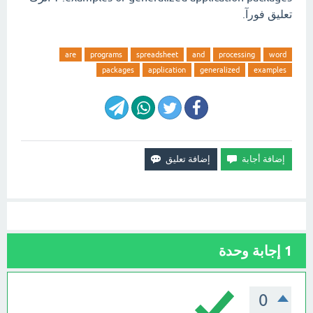
تعليق فورآ.
are
programs
spreadsheet
and
processing
word
packages
application
generalized
examples
1
إجابة وحدة
0