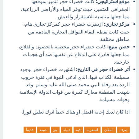
موقع استراتيجي:
كانت خضراء حجر تتميز بموقعها
الجغرافي المتميز، حيث توفر المياه والأراضي الزراعية،
مما جعلها مناسبة للاستقرار والعيش.
مركز تجاري:
ازدهرت خضراء حجر كمركز تجاري هام،
حيث كانت نقطة التقاء القوافل التجارية القادمة من
مناطق مختلفة.
حصن منيع:
كانت خضراء حجر محصنة بالحصون والقلاع،
مما جعلها قادرة على الدفاع عن نفسها ضد أي هجمات
خارجية.
أثر خضراء حجر في التاريخ:
اشتهرت خضراء حجر بوجود
مسيلمة الكذاب فيها، الذي ادعى النبوة في فترة حروب
الردة بعد وفاة النبي محمد صلى الله عليه وسلم. وقد
شهدت المنطقة معارك كبيرة بين قوات الدولة الإسلامية
وقوات مسيلمة.
اذا كان لديك إجابة افضل او هناك خطأ اترك تعليق فورآ.
يعرف
المكان
استقرت
فيه
قبيلة
بنو
حنيفة
قديماً