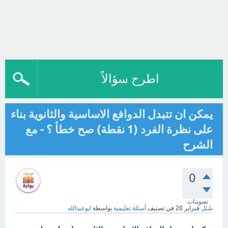
اطرح سؤالاً
يمكن ان تتبدل الدوافع الاساسية والثانوية بناء
على نظرة الفرد (1 نقطة) صح خطأ ؟ - مع
الشرح
0
تصويتات
سُئل
فبراير 20
في تصنيف
أسئلة تعليمية
بواسطة
ابوعبدالله