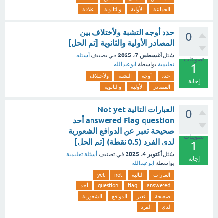
الجماعة
الأولية
والثانوية
علاقة
حدد أوجه التشبة ولأختلاف بين
0
المصادر الأولية والثانوية [تم الحل]
أغسطس 7، 2025
سُئل
في تصنيف
أسئلة
تصويتات
تعليمية
بواسطة
ابوعبدالله
1
حدد
أوجه
التشبة
ولأختلاف
إجابة
المصادر
الأولية
والثانوية
العبارات التالية Not yet
0
answered Flag question أحد
صحيحة تعبر عن الدوافع الشعورية
تصويتات
لدى الفرد (0.5 نقطة) [تم الحل]
1
أكتوبر 4، 2025
سُئل
في تصنيف
أسئلة تعليمية
إجابة
بواسطة
ابوعبدالله
العبارات
التالية
not
yet
answered
flag
question
أحد
صحيحة
تعبر
الدوافع
الشعورية
لدى
الفرد