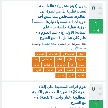
يقول (فيتجنشتاين) : «الفلسفة
0
ليست نظرية بل هي نظرة إلى
العالم». نستخلص مما سبق أحد
تصويتات
تعريفات الفلسفة باعتبارها ........... أ
1
- رؤية عقلية خاصة ب - علم
إجابة
المبادئ الأولى ج - علم العلوم د -
علم كلي شامل. ؟ - مع الشرح
مايو 12
سُئل
في تصنيف
أسئلة تعليمية
بواسطة
معلمة الأجيال
يقول
فيتجنشتاين
الفلسفة
ليست
نظرية
نظرة
العالم
نستخلص
مما
سبق
أحد
تعريفات
باعتبارها
رؤية
عقلية
خاصة
علم
المبادئ
الأولى
العلوم
كلي
شامل
تقوم قراءة التمشيط على إلقاء
0
نظرة كليّة للنص؛ للبحث عن الكلمة
المطلوبة..خيار واحد. (1 نقطة) ؟ -
تصويتات
مع الشرح
1