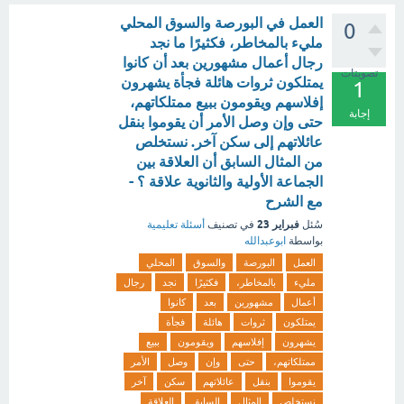
العمل في البورصة والسوق المحلي
0
مليء بالمخاطر، فكثيرًا ما نجد
رجال أعمال مشهورين بعد أن كانوا
تصويتات
يمتلكون ثروات هائلة فجأة يشهرون
1
إفلاسهم ويقومون ببيع ممتلكاتهم،
إجابة
حتى وإن وصل الأمر أن يقوموا بنقل
عائلاتهم إلى سكن آخر. نستخلص
من المثال السابق أن العلاقة بين
الجماعة الأولية والثانوية علاقة ؟ -
مع الشرح
فبراير 23
سُئل
في تصنيف
أسئلة تعليمية
بواسطة
ابوعبدالله
العمل
البورصة
والسوق
المحلي
مليء
بالمخاطر،
فكثيرًا
نجد
رجال
أعمال
مشهورين
بعد
كانوا
يمتلكون
ثروات
هائلة
فجأة
يشهرون
إفلاسهم
ويقومون
ببيع
ممتلكاتهم،
حتى
وإن
وصل
الأمر
يقوموا
بنقل
عائلاتهم
سكن
آخر
نستخلص
المثال
السابق
العلاقة