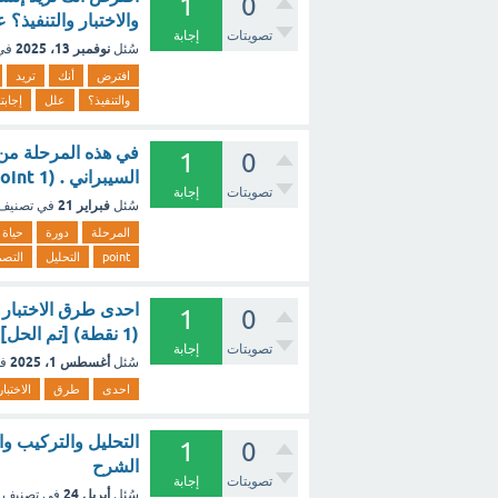
1
0
والاختبار والتنفيذ؟ 
تصويتات
إجابة
نوفمبر 13، 2025
سُئل
في
افترض
أنك
تريد
والتنفيذ؟
علل
إجابت
في هذه المرحلة من 
1
0
السيبراني . (1 Point) التحليل التصميم التطوير الإختبار ؟ - مع الشرح
تصويتات
إجابة
فبراير 21
سُئل
في تصنيف
المرحلة
دورة
حياة
point
التحليل
التصم
احدى طرق الاختبار ف
1
0
(1 نقطة) [تم الحل]
تصويتات
إجابة
أغسطس 1، 2025
سُئل
ف
احدى
طرق
الاختبار
التحليل والتركيب وال
1
0
الشرح
تصويتات
إجابة
أبريل 24
سُئل
في تصنيف