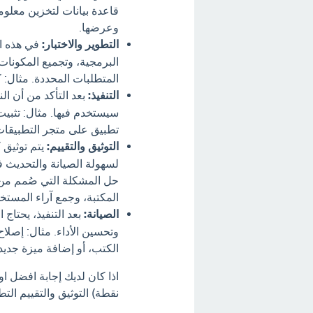
قاعدة بيانات لتخزين معلوم
وعرضها.
التطوير والاختبار:
في هذه الم
البرمجية، وتجميع المكونات
المتطلبات المحددة. مثال: ك
التنفيذ:
بعد التأكد من أن ال
سيستخدم فيها. مثال: تثبيت 
تطبيق على متجر التطبيقات
التوثيق والتقييم:
يتم توثيق 
لسهولة الصيانة والتحديث ف
حل المشكلة التي صُمم من أ
المكتبة، وجمع آراء المستخ
الصيانة:
بعد التنفيذ، يحتاج
وتحسين الأداء. مثال: إصلا
الكتب، أو إضافة ميزة جديد
نقطة) التوثيق والتقييم التط