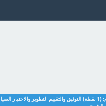
رتبي مراحل دورة حياة النظام: (1 نقطة) التوثيق والتقييم التطوير والاختبار الصي