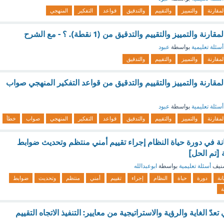
لمقارنة
والتمييز
والتقييم
والتدقيق
قواعد
التفكير
المنهجي
والتمييز والتقييم والتدقيق من (1 نقطة). ؟ - مع الشرح
أسئلة تعليمية
بواسطة
عبود
لمقارنة
والتمييز
والتقييم
والتدقيق
لمقارنة والتمييز والتقييم والتدقيق من قواعد التفكير المنهجي صواب
أسئلة تعليمية
بواسطة
عبود
لمقارنة
والتمييز
والتقييم
والتدقيق
قواعد
التفكير
المنهجي
صواب
خطأ
ة في دورة حياة النظام إجراء تقييم أمني منتظم وتحديث ضوابط
[تم الحل]
نيف
أسئلة تعليمية
بواسطة
ابوعبدالله
نة
دورة
حياة
النظام
إجراء
تقييم
أمني
منتظم
وتحديث
ضوابط
ة
عدّ الغاية والرؤية والاستراتيجية من معايير: التنفيذ الاتجاه التقييم