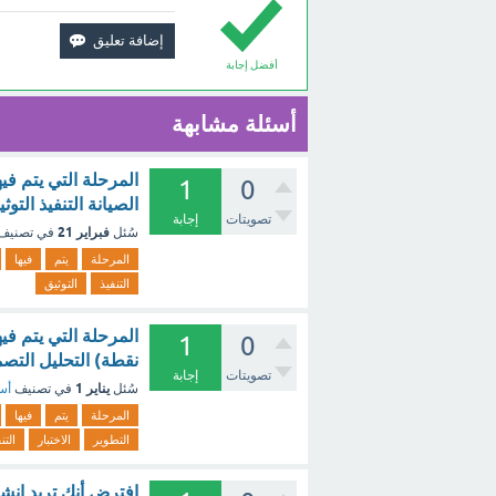
أفضل إجابة
أسئلة مشابهة
1
0
الصيانة التنفيذ التو
تصويتات
إجابة
فبراير 21
سُئل
في تصنيف
المرحلة
يتم
فيها
التنفيذ
التوثيق
1
0
نقطة) التحليل التصمي
تصويتات
إجابة
يناير 1
سُئل
في تصنيف
أسئ
المرحلة
يتم
فيها
التطوير
الاختبار
التن
افترض أنك تريد إنشا