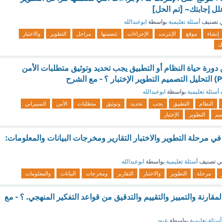
علل إجابتك~ [تم الحل]
 تصنيف
أسئلة تعليمية
بواسطة
ابوعبدالله
إنشاء
موقع
الإنترنت
الإجراءات
تتضمنها
مراحل
التطوير
والاختبار
ك
دورة حياة النظام أو التطبيق يجب تحديد وتوثيق متطلبات الأمن
أسئلة تعليمية
بواسطة
ابوعبدالله
النظام
التطبيق
يجب
تحديد
وتوثيق
متطلبات
الأمن
السيبراني
يم
التطوير
الإختبار
ي مرحلة التطوير والاختبار التقارير ومخرجات البيانات والمعلومات:
ي تصنيف
أسئلة تعليمية
بواسطة
ابوعبدالله
مرحلة
التطوير
والاختبار
التقارير
ومخرجات
البيانات
والمعلومات
مقارنة والتمييز والتقييم والتدقيق من قواعد التفكير المنهجي. ؟ - مع
أسئلة تعليمية
بواسطة
عبود