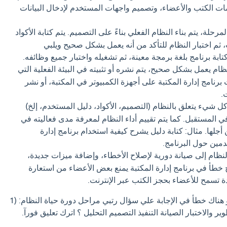
ات الكتب والأعضاء، وتصميم واجهات المستخدم لإدخال البيانات
رحلة، يتم بناء النظام الفعلي بناءً على التصميم. يتم كتابة الأكواد
، ثم اختبار النظام للتأكد من أنه يعمل بشكل صحيح ويلبي
تابة برنامج بلغة برمجة معينة، ثم تشغيله واختبار جميع وظائفه.
نظام يعمل بشكل صحيح، يتم نشره أو تثبيته في البيئة الفعلية التي
برنامج إدارة المكتبة على أجهزة الكمبيوتر في المكتبة، أو نشر
.
كل شيء يتعلق بالنظام (التصميم، الأكواد، دليل المستخدم، إلخ)
ي المستقبل. كما يتم تقييم أداء النظام لمعرفة مدى فعاليته في
جلها. مثال: كتابة دليل يشرح كيفية استخدام برنامج إدارة
دمين حول البرنامج.
 النظام إلى صيانة دورية لإصلاح الأخطاء، وإضافة ميزات جديدة،
ح خطأ في برنامج إدارة المكتبة يمنع بعض الأعضاء من استعارة
ة تسمح للأعضاء بحجز الكتب عبر الإنترنت.
اذا كان لديك إجابة افضل او هناك خطأ في الإجابة علي سؤال رتبي مراحل دورة حياة النظام: (1
وير والاختبار الصيانة التنفيذ التصميم التحليل ؟ اترك تعليق فورآ.