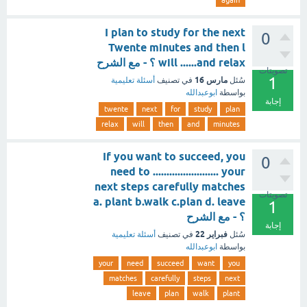
again
I plan to study for the next
0
Twente minutes and then l
will ......and relax ؟ - مع الشرح
تصويتات
1
مارس 16
سُئل
في تصنيف
أسئلة تعليمية
بواسطة
ابوعبدالله
إجابة
twente
next
for
study
plan
relax
will
then
and
minutes
If you want to succeed, you
0
need to ........................ your
next steps carefully matches
تصويتات
a. plant b.walk c.plan d. leave
1
؟ - مع الشرح
إجابة
فبراير 22
سُئل
في تصنيف
أسئلة تعليمية
بواسطة
ابوعبدالله
your
need
succeed
want
you
matches
carefully
steps
next
leave
plan
walk
plant