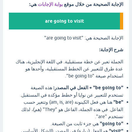
الإجابة الصحيحة من خلال موقع
بوابة الإجابات
هي:
are going to visit
الإجابة الصحيحة هي: "are going to visit"
شرح الإجابة:
الجملة تعبر عن خطة مستقبلية. في اللغة الإنجليزية، هناك
عدة طرق للتعبير عن الخطط المستقبلية، وأحدها هو
استخدام صيغة "be going to".
"be going to" + الفعل في المصدر:
هذه الصيغة
تستخدم للتعبير عن نوايا أو خطط مؤكدة في المستقبل.
"be"
هنا هي فعل الكينونة (am, is, are) وتتغير حسب
الفاعل. في هذه الجملة، الفاعل هو "They" (هم)، لذلك
نستخدم "are".
"going to"
هي جزء ثابت من الصيغة.
"visit"
هو الفعل (زيارة) في المصدر (الشكل الأساسي