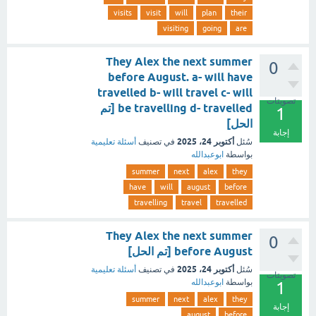
visits
visit
will
plan
their
visiting
going
are
They Alex the next summer
0
before August. a- will have
travelled b- will travel c- will
تصويتات
be travelling d- travelled [تم
1
الحل]
إجابة
أكتوبر 24، 2025
سُئل
في تصنيف
أسئلة تعليمية
بواسطة
ابوعبدالله
summer
next
alex
they
have
will
august
before
travelling
travel
travelled
They Alex the next summer
0
before August [تم الحل]
أكتوبر 24، 2025
سُئل
في تصنيف
أسئلة تعليمية
تصويتات
بواسطة
ابوعبدالله
1
summer
next
alex
they
إجابة
august
before