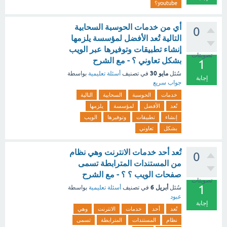
youtube؟
أي من خدمات الحوسبة السحابية
0
التالية تُعد الأفضل لمؤسسة يلزمها
إنشاء تطبيقات وتوفيرها عبر الويب
تصويتات
بشكل تعاوني ؟ - مع الشرح
1
مايو 30
سُئل
في تصنيف
أسئلة تعليمية
بواسطة
إجابة
جواب سريع
خدمات
الحوسبة
السحابية
التالية
تُعد
الأفضل
لمؤسسة
يلزمها
إنشاء
تطبيقات
وتوفيرها
الويب
بشكل
تعاوني
تُعد أحد خدمات الانترنت وهي نظام
0
من المستندات المترابطة تسمى
صفحات الويب ؟ ؟ - مع الشرح
تصويتات
1
أبريل 6
سُئل
في تصنيف
أسئلة تعليمية
بواسطة
عبود
إجابة
تُعد
أحد
خدمات
الانترنت
وهي
نظام
المستندات
المترابطة
تسمى