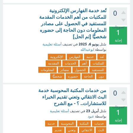
تُعد خدمة الفهارس الإلكترونية
0
للمكتبات من أهم الخدمات المقدمة
للمستفيد في الحصول على مصادر
تصويتات
المعلومات دون الحاجة إلى حضوره
1
شخصيًّا [تم الحل]
إجابة
يونيو 6، 2025
سُئل
في تصنيف
أسئلة تعليمية
بواسطة
ابوعبدالله
تُعد
خدمة
الفهارس
الإلكترونية
للمكتبات
أهم
الخدمات
المقدمة
للمستفيد
الحصول
مصادر
المعلومات
دون
الحاجة
حضوره
شخصيًّا
من خدمات المكتبة المحوسبة خدمة
0
البث الانتقائي وتعني تقديم الخبراء
للاستشارات.. ؟ - مع الشرح
تصويتات
1
أبريل 23
سُئل
في تصنيف
أسئلة تعليمية
بواسطة
عبود
إجابة
خدمات
المكتبة
المحوسبة
خدمة
البث
الانتقائي
وتعني
تقديم