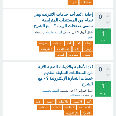
صفحات
الويب
إجابة : تُعد أحد خدمات الانترنت وهي
0
نظام من المستندات المترابطة
تسمى صفحات الويب ؟ - مع الشرح
تصويتات
1
أبريل 5
سُئل
في تصنيف
أسئلة تعليمية
بواسطة
عبود
إجابة
إجابة
تُعد
أحد
خدمات
الانترنت
وهي
نظام
المستندات
المترابطة
تسمى
صفحات
الويب
تُعد الأنظمة والأدوات التقنية الآتية
0
من المتطلبات السابقة لتقديم
خدمات التجارة الإلكترونية ؟ - مع
تصويتات
الشرح
1
فبراير 14
سُئل
في تصنيف
أسئلة تعليمية
إجابة
بواسطة
ابوعبدالله
تُعد
الأنظمة
والأدوات
التقنية
الآتية
المتطلبات
السابقة
لتقديم
خدمات
التجارة
الإلكترونية