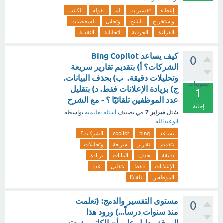
إعطاء
تفسيرات
لما
يقوله
الكاتب
واستخراج
النتائج
وتحليل
الشخصيات
القراءة
الحرفية
التحليلية
النقدية
كيف يساعد Bing Copilot
0
الشركات؟ أ) بتقديم تقارير سريعة
وتحليلات دقيقة. ب) بحذف البيانات.
تصويتات
ج) بزيادة الإعلانات فقط. د) بتقليل
1
عدد الموظفين تلقائيًا ؟ - مع الشرح
إجابة
فبراير 7
سُئل
في تصنيف
أسئلة تعليمية
بواسطة
ابوعبدالله
يساعد
bing
copilot
الشركات؟
بتقديم
تقارير
سريعة
وتحليلات
دقيقة
بحذف
البيانات
بزيادة
الإعلانات
فقط
بتقليل
عدد
الموظفين
تلقائيًا
مستوى التفسير والدمج: (تعلمت
0
منذ سنوات درساً...) ورود هذا
الموقف دليل على أن الكاتب..: يعتز