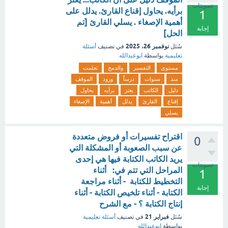
تصويتات
برأيه. يحاول إقناع القارئ. يدلل على
1
أهمية الإصغاء . يسلي القارئ [تم
إجابة
الحل]
نوفمبر 26، 2025
سُئل
في تصنيف
أسئلة
تعليمية
بواسطة
ابوعبدالله
مستوى
التفسير
والدمج
تعلمت
منذ
سنوات
درساً
ورود
الموقف
دليل
الكاتب
يعتز
برأيه
يحاول
إقناع
القارئ
يدلل
أهمية
الإصغاء
يسلي
اقتراح تفسيرات أو فروض متعددة
0
عن سبب الصعوبة أو المشكلة التي
يريد الكاتب الكتابة فيها هي إحدى
تصويتات
المراحل التي تتم في: أثناء
1
التخطيط للكتابة - أثناء مراجعة
إجابة
الكتابة - أثناء تلخيص الكتابة - أثناء
إنتاج الكتابة ؟ - مع الشرح
فبراير 21
سُئل
في تصنيف
أسئلة تعليمية
بواسطة
ابوعبدالله