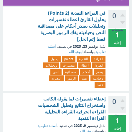
في القراءة النقدية (2 Points)
0
يحاول القارئ اعطاء تفسيرات
وتحليلات يصدر أحكام على مصداقية
تصويتات
النص وحياديته يفك الرموز البصرية
1
فقط [تم الحل]
إجابة
نوفمبر 23، 2025
سُئل
في تصنيف
أسئلة
تعليمية
بواسطة
ابوعبدالله
القراءة
النقدية
points
يحاول
القارئ
اعطاء
تفسيرات
وتحليلات
يصدر
أحكام
مصداقية
النص
وحياديته
يفك
الرموز
البصرية
فقط
إعطاء تفسيرات لما يقوله الكاتب
0
واستخراج النتائج وتحليل الشخصيات
القراءة الحرفية ‏القراءة التحليلية
تصويتات
القراءة النقدية
1
ديسمبر 9، 2025
سُئل
في تصنيف
أسئلة تعليمية
إجابة
بواسطة
ابوعبدالله