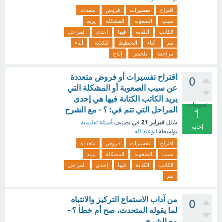
اقتراح
تفسيرات
فروض
متعددة
سبب
الصعوبة
المشكلة
يريد
الكاتب
الكتابة
فيها
إحدى
المراحل
تتم
أثناء
التخطيط
للكتابة
أثناء
مراجعة
تلخيص
إنتاج
اقتراح تفسيرات أو فروض متعددة
0
عن سبب الصعوبة أو المشكلة التي
يريد الكاتب الكتابة فيها هي إحدى
تصويتات
المراحل التي تتم في: ؟ - مع الشرح
1
فبراير 21
سُئل
في تصنيف
أسئلة تعليمية
إجابة
بواسطة
ابوعبدالله
اقتراح
تفسيرات
فروض
متعددة
سبب
الصعوبة
المشكلة
يريد
الكاتب
الكتابة
فيها
إحدى
المراحل
تتم
من آداب الاستماع التركيز والانتباه
0
لما يقوله المتحدث، صح أم خطأ ؟ -
مع الشرح