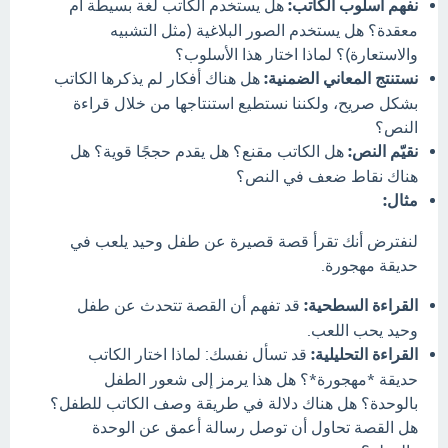
نفهم أسلوب الكاتب:
هل يستخدم الكاتب لغة بسيطة أم
معقدة؟ هل يستخدم الصور البلاغية (مثل التشبيه
والاستعارة)؟ لماذا اختار هذا الأسلوب؟
نستنتج المعاني الضمنية:
هل هناك أفكار لم يذكرها الكاتب
بشكل صريح، ولكننا نستطيع استنتاجها من خلال قراءة
النص؟
نقيّم النص:
هل الكاتب مقنع؟ هل يقدم حججًا قوية؟ هل
هناك نقاط ضعف في النص؟
مثال:
لنفترض أنك تقرأ قصة قصيرة عن طفل وحيد يلعب في
حديقة مهجورة.
القراءة السطحية:
قد تفهم أن القصة تتحدث عن طفل
وحيد يحب اللعب.
القراءة التحليلية:
قد تسأل نفسك: لماذا اختار الكاتب
حديقة *مهجورة*؟ هل هذا يرمز إلى شعور الطفل
بالوحدة؟ هل هناك دلالة في طريقة وصف الكاتب للطفل؟
هل القصة تحاول أن توصل رسالة أعمق عن الوحدة