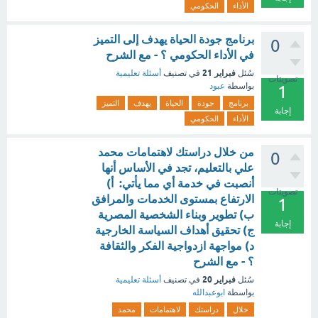
الأداء
الحكومي
برنامج جودة الحياة يهدف إلى التميز
0
في الأداء الحكومي ؟ - مع الشرح
فبراير 21
سُئل
في تصنيف
أسئلة تعليمية
تصويتات
بواسطة
عبود
1
برنامج
جودة
الحياة
يهدف
التميز
إجابة
الأداء
الحكومي
من خلال دراستك لاهتمامات محمد
0
علي بالتعليم، تجد في الأساس أنها
أنصبت في خدمة أي مما يأتي: أ)
تصويتات
الارتفاع بمستوى الخدمات والمرافق
1
ب) تطوير وبناء الشخصية المصرية
إجابة
ج) تحقيق أهداف السياسة الخارجية
د) مواجهة ازدواجية الفكر والثقافة
؟ - مع الشرح
فبراير 20
سُئل
في تصنيف
أسئلة تعليمية
بواسطة
ابوعبدالله
خلال
دراستك
لاهتمامات
محمد