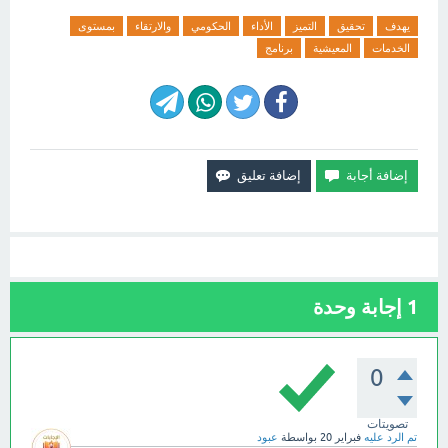
يهدف
تحقيق
التميز
الأداء
الحكومي
والارتقاء
بمستوى
الخدمات
المعيشية
برنامج
1
إجابة وحدة
0
تصويتات
تم الرد عليه
فبراير 20
بواسطة
عبود