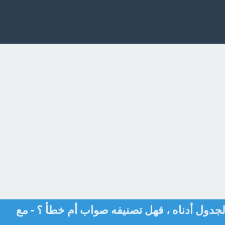
لجدول أدناه ، فهل تصنيفه صواب أم خطأ ؟ - مع