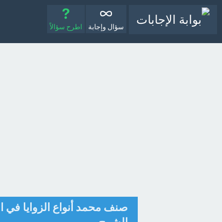
سؤال وإجابة
اطرح سؤالاً
صنف محمد أنواع الزوايا في ا