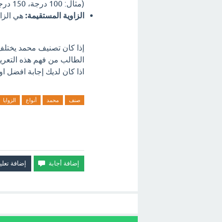
(مثال: 100 درجة، 150 درجة، 179 درجة).
الزاوية المستقيمة:
هي الزاوية الت
إذا كان تصنيف محمد يختلف 
الطالب من فهم هذه التعري
اذا كان لديك إجابة افضل او
صنف
محمد
أنواع
الزوايا