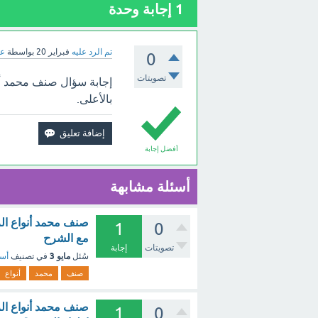
1
إجابة وحدة
تم الرد عليه
فبراير 20
بواسطة
عب
0
تصويتات
إجابة سؤال صنف محمد أنو
بالأعلى.
أفضل إجابة
أسئلة مشابهة
صنف محمد أنواع الز
1
0
مع الشرح
تصويتات
إجابة
مايو 3
سُئل
في تصنيف
أسئ
صنف
محمد
أنواع
صنف محمد أنواع الز
1
0