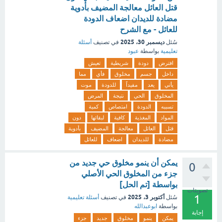
قتل العائل معالجة المضيف بأدوية
مضادة للديدان اضعاف الدودة
للعائل - مع الشرح
ديسمبر 30، 2025
سُئل
في تصنيف
أسئلة
تعليمية
بواسطة
عبود
افترض
دودة
شريطية
تعيش
داخل
جسم
مخلوق
فأي
مما
يأتي
يعد
مفيداً
للدودة
موت
المخلوق
الحي
نتيجة
المرض
تسببه
الدودة
امتصاص
كمية
المواد
المغذية
كافية
لبقائها
دون
قتل
العائل
معالجة
المضيف
بأدوية
مضادة
للديدان
اضعاف
للعائل
يمكن أن ينمو مخلوق حي جديد من
0
جزء من المخلوق الحي الأصلي
بواسطة [تم الحل]
تصويتات
1
أكتوبر 3، 2025
سُئل
في تصنيف
أسئلة تعليمية
بواسطة
ابوعبدالله
إجابة
يمكن
ينمو
مخلوق
جديد
جزء