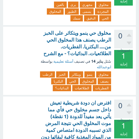
إجابة
مخلوق
مجهري
يرى
بالعين
المجردة
يسمى
الطيور
المخلوق
الحي
الدقيق
سمك
مخلوق حي ينمو ويتكاثر على الخبز
0
الرطب يصنف هذا المخلوق الحي
من.... البكتريا. الفطريات.
تصويتات
الطلائعيات. البدائيات؟ - مع الشرح
1
يناير 14
سُئل
في تصنيف
أسئلة تعليمية
بواسطة
إجابة
ابوعبدالله
مخلوق
ينمو
ويتكاثر
الخبز
الرطب
يصنف
المخلوق
الحي
البكتريا
الفطريات
الطلائعيات
البدائيات؟
افترض ان دودة شريطية تعيش
0
داخل جسم مخلوق حي فأي مما
يأتي يعد مفيداً للدودة (1 نقطة)
تصويتات
موت المخلوق الحي نتيجة المرض
1
الذي تسببه الدودة امتصاص كمية
إجابة
من المواد المغذية كافية لبقائها دون