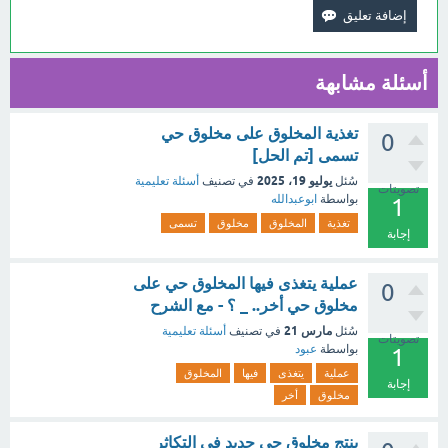
أسئلة مشابهة
تغذية المخلوق على مخلوق حي
0
تسمى [تم الحل]
يوليو 19، 2025
سُئل
في تصنيف
أسئلة تعليمية
تصويتات
بواسطة
ابوعبدالله
1
تغذية
المخلوق
مخلوق
تسمى
إجابة
عملية يتغذى فيها المخلوق حي على
0
مخلوق حي أخر.. _ ؟ - مع الشرح
مارس 21
سُئل
في تصنيف
أسئلة تعليمية
تصويتات
بواسطة
عبود
1
عملية
يتغذى
فيها
المخلوق
إجابة
مخلوق
أخر
ينتج مخلوق حي جديد في التكاثر