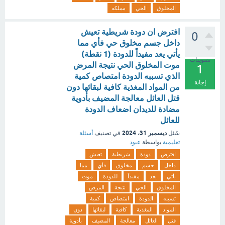
المخلوق
الحي
مملكه
افترض ان دودة شريطية تعيش
0
داخل جسم مخلوق حي فأي مما
يأتي يعد مفيداً للدودة (1 نقطة)
تصويتات
موت المخلوق الحي نتيجة المرض
1
الذي تسببه الدودة امتصاص كمية
إجابة
من المواد المغذية كافية لبقائها دون
قتل العائل معالجة المضيف بأدوية
مضادة للديدان اضعاف الدودة
للعائل
ديسمبر 31، 2024
سُئل
في تصنيف
أسئلة
تعليمية
بواسطة
عبود
افترض
دودة
شريطية
تعيش
داخل
جسم
مخلوق
فأي
مما
يأتي
يعد
مفيداً
للدودة
موت
المخلوق
الحي
نتيجة
المرض
تسببه
الدودة
امتصاص
كمية
المواد
المغذية
كافية
لبقائها
دون
قتل
العائل
معالجة
المضيف
بأدوية