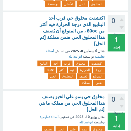
المخلوق
الحي
الأصلي
بواسطة
اكتشفت مخلوق حي قرب أحد
0
الينابيع الذي درجة الحرارة فيه أكثر
من 80oc ، من المتوقع أن يُصنف
تصويتات
هذا المخلوق الحي ضمن مملكة [تم
1
الحل]
إجابة
أغسطس 8، 2025
سُئل
في تصنيف
أسئلة
تعليمية
بواسطة
ابوعبدالله
اكتشفت
مخلوق
قرب
أحد
الينابيع
درجة
الحرارة
فيه
أكثر
80oc
المتوقع
يُصنف
المخلوق
الحي
ضمن
مملكة
مخلوق حي ينمو علي الخبز يصنف
0
هذا المخلوق الحي من مملكه ما هي
[تم الحل]
تصويتات
1
يونيو 10، 2025
سُئل
في تصنيف
أسئلة تعليمية
بواسطة
ابوعبدالله
إجابة
مخلوق
ينمو
علي
الخبز
يصنف