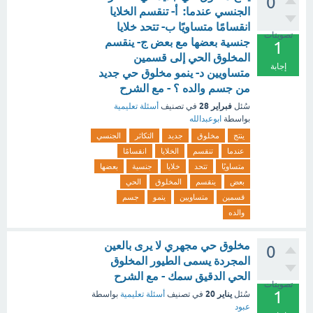
0
الجنسي عندما: أ- تنقسم الخلايا
انقسامًا متساويًا ب- تتحد خلايا
تصويتات
جنسية بعضها مع بعض ج- ينقسم
1
المخلوق الحي إلى قسمين
إجابة
متساويين د- ينمو مخلوق حي جديد
من جسم والده ؟ - مع الشرح
فبراير 28
سُئل
في تصنيف
أسئلة تعليمية
بواسطة
ابوعبدالله
ينتج
مخلوق
جديد
التكاثر
الجنسي
عندما
تنقسم
الخلايا
انقسامًا
متساويًا
تتحد
خلايا
جنسية
بعضها
بعض
ينقسم
المخلوق
الحي
قسمين
متساويين
ينمو
جسم
والده
مخلوق حي مجهري لا يرى بالعين
0
المجردة يسمى الطيور المخلوق
الحي الدقيق سمك - مع الشرح
تصويتات
1
يناير 20
سُئل
في تصنيف
أسئلة تعليمية
بواسطة
عبود