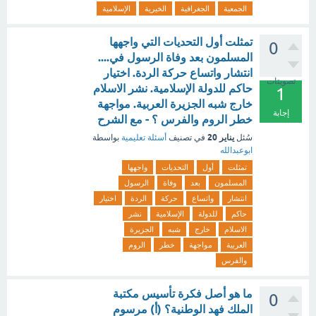
الجمعية
الجغرافية
الخيرية
الإسلامية
تمثلت أول التحديات التي واجهها
0
المسلمون بعد وفاة الرسول في....
انتشار واتساع حركة الردة. اختيار
تصويتات
حاكم للدولة الإسلامية. نشر الاسلام
1
خارج شبه الجزيرة العربية. مواجهة
إجابة
خطر الروم والفرس ؟ - مع الشرح
يناير 20
سُئل
في تصنيف
أسئلة تعليمية
بواسطة
ابوعبدالله
تمثلت
أول
التحديات
واجهها
المسلمون
بعد
وفاة
الرسول
انتشار
واتساع
حركة
الردة
اختيار
حاكم
للدولة
الإسلامية
نشر
الاسلام
خارج
شبه
الجزيرة
العربية
مواجهة
خطر
الروم
والفرس
ما هو أصل فكرة تأسيس مكتبة
0
الملك فهد الوطنية؟ (أ) مرسوم