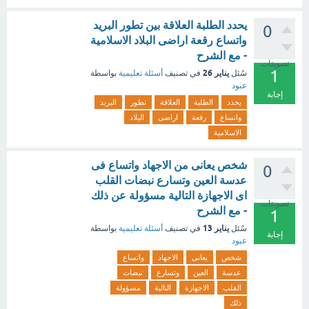
يحدد الطلبة العلاقة بين تطور البريد
0
واتساع رقعة اراضى البلاد الاسلامية
- مع الشرح
تصويتات
1
يناير 26
سُئل
في تصنيف
أسئلة تعليمية
بواسطة
عبود
إجابة
يحدد
الطلبة
العلاقة
تطور
البريد
واتساع
رقعة
اراضى
البلاد
الاسلامية
شخص يعانى من الاجهاد واتساع فى
0
عدسة العين وتسارع نبضات القلب
اى الاجهازة التالية مسؤولة عن ذلك
تصويتات
- مع الشرح
1
يناير 13
سُئل
في تصنيف
أسئلة تعليمية
بواسطة
إجابة
عبود
شخص
يعانى
الاجهاد
واتساع
عدسة
العين
وتسارع
نبضات
القلب
الاجهازة
التالية
مسؤولة
ذلك