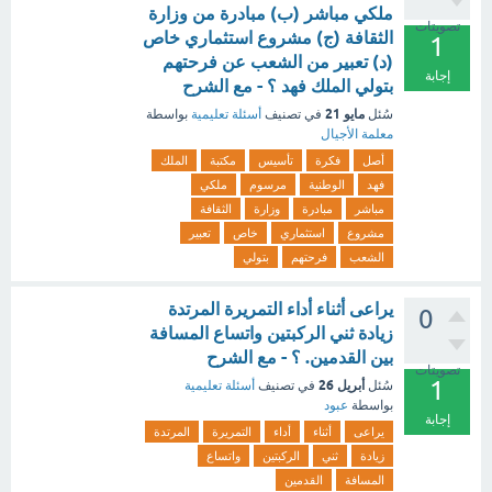
ملكي مباشر (ب) مبادرة من وزارة
تصويتات
الثقافة (ج) مشروع استثماري خاص
1
(د) تعبير من الشعب عن فرحتهم
إجابة
بتولي الملك فهد ؟ - مع الشرح
مايو 21
سُئل
في تصنيف
أسئلة تعليمية
بواسطة
معلمة الأجيال
أصل
فكرة
تأسيس
مكتبة
الملك
فهد
الوطنية
مرسوم
ملكي
مباشر
مبادرة
وزارة
الثقافة
مشروع
استثماري
خاص
تعبير
الشعب
فرحتهم
بتولي
يراعى أثناء أداء التمريرة المرتدة
0
زيادة ثني الركبتين واتساع المسافة
بين القدمين. ؟ - مع الشرح
تصويتات
1
أبريل 26
سُئل
في تصنيف
أسئلة تعليمية
بواسطة
عبود
إجابة
يراعى
أثناء
أداء
التمريرة
المرتدة
زيادة
ثني
الركبتين
واتساع
المسافة
القدمين