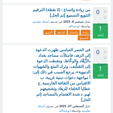
من زيادة واتساع : (2 نقطة) الترقيم
0
التنويع التسميع [تم الحل]
سبتمبر 6، 2025
سُئل
في تصنيف
أسئلة تعليمية
تصويتات
بواسطة
ابوعبدالله
1
زيادة
واتساع
الترقيم
التنويع
إجابة
التسميع
في العصر العباسي ظهرت الدعوة
0
إلى الزهد، فامتلأت مساجد بغداد
بالزُّهَّاد والوعَّاظ، ونشطت الدعوة
تصويتات
إلى التقشُّف، وترك المتع والشهوات
1
الدنيوية». يرجع السبب في ذلك إلى:
إجابة
أ مواجهة دعوات دينية غريبة. ب
الاقتباس من الثقافة الفارسية. ج
عطايا الخلفاء للزهاد وتشجيعهم
لهم. د شدة الاهتمام بالمساجد [تم
الحل]
أغسطس 27، 2025
سُئل
في تصنيف
أسئلة
تعليمية
بواسطة
ابوعبدالله