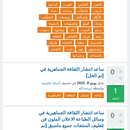
العصر
العباسي
ظهرت
الدعوة
الزهد،
فامتلأت
مساجد
بغداد
بالزُّهَّاد
والوعَّاظ،
ونشطت
التقشُّف،
وترك
المتع
والشهوات
الدنيوية
يرجع
السبب
ذلك
مواجهة
دعوات
دينية
غريبة
الاقتباس
الثقافة
الفارسية
عطايا
الخلفاء
للزهاد
وتشجيعهم
لهم
شدة
الاهتمام
بالمساجد
وعمرانها
ساعد انتشار الثقافة الجماهرية في
0
[تم الحل]
يونيو 9، 2025
سُئل
في تصنيف
أسئلة تعليمية
تصويتات
بواسطة
ابوعبدالله
1
ساعد
انتشار
الثقافة
الجماهرية
إجابة
ساعد انتشار الثقافة الجماهيرية في
0
وسائل الطباعة الاعلان الملون فن
تلغليف المنتجات جميع ماسبق [تم
تصويتات