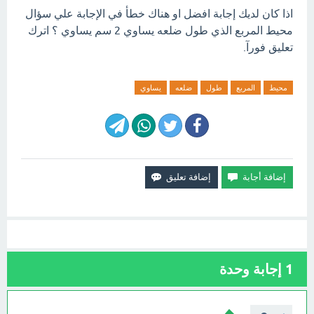
اذا كان لديك إجابة افضل او هناك خطأ في الإجابة علي سؤال
محيط المربع الذي طول ضلعه يساوي 2 سم يساوي ؟ اترك
تعليق فورآ.
محيط
المربع
طول
ضلعه
يساوي
1
إجابة وحدة