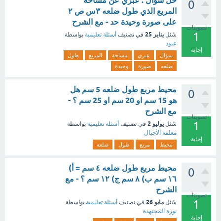
حل سؤال : عبري عن مساحة
0
المربع الذي طول ضلعه ٣س ص ٢
على صورة وحيدة حد - مع الشرح
تصويتات
1
يناير 25
سُئل
في تصنيف
أسئلة تعليمية
بواسطة
عبود
إجابة
سؤال
عبري
مساحة
المربع
طول
ضلعه
صورة
وحيدة
محيط مربع طول ضلعه 5 سم هل
0
هو 15 سم او 20 سم او 25 سم ؟ -
مع الشرح
تصويتات
1
يوليو 2
سُئل
في تصنيف
أسئلة تعليمية
بواسطة
معلمة الأجيال
إجابة
محيط
مربع
طول
ضلعه
محيط مربع طول ضلعه ٤ سم = أ)
0
١٦ سم ب) ٨ سم ج) ١٢ سم ؟ - مع
الشرح
تصويتات
1
مايو 26
سُئل
في تصنيف
أسئلة تعليمية
بواسطة
نورة المجتهدة
إجابة