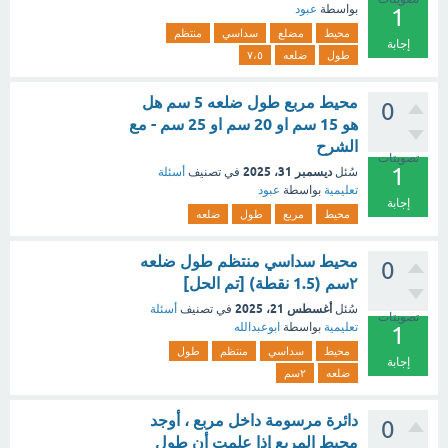
بواسطة
عبود
1
محيط
مضلع
سداسي
منتظم
إجابة
طول
ضلعه
٧،٥
محيط مربع طول ضلعه 5 سم هل
0
هو 15 سم او 20 سم او 25 سم - مع
الشرح
تصويتات
1
ديسمبر 31، 2025
سُئل
في تصنيف
أسئلة
تعليمية
بواسطة
عبود
إجابة
محيط
مربع
طول
ضلعه
محيط سداسي منتظم طول ضلعه
0
٢سم (1.5 نقطة) [تم الحل]
أغسطس 21، 2025
سُئل
في تصنيف
أسئلة
تصويتات
تعليمية
بواسطة
ابوعبدالله
1
محيط
سداسي
منتظم
طول
إجابة
ضلعه
٢سم
دائرة مرسومة داخل مربع ، أوجد
0
محيط المربع إذا علمت أن طول