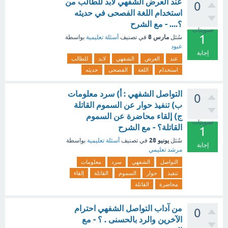
عند العرض الشفهي لابد للطالب من
0
استخدام اللغة الفصحى في حديثه
؟.... - مع الشرح
تصويتات
1
مارس 8
سُئل
في تصنيف
أسئلة تعليمية
بواسطة
عبود
إجابة
عند
العرض
الشفهي
لابد
للطالب
استخدام
اللغة
الفصحى
حديثه
التواصل الشفهي : أ) سرد معلومات
0
ب) تنفيذ حوار عن السموم القاتلة
ج) إلقاء محاضرة عن السموم
تصويتات
القاتلة؟ - مع الشرح
1
يونيو 28
سُئل
في تصنيف
أسئلة تعليمية
بواسطة
إجابة
مرشد تعليمي
التواصل
الشفهي
سرد
معلومات
تنفيذ
حوار
السموم
القاتلة
إلقاء
محاضرة
القاتلة
من آداب التواصل الشفهي احترام
0
الآخرين والرد بالحسنى . ؟ - مع