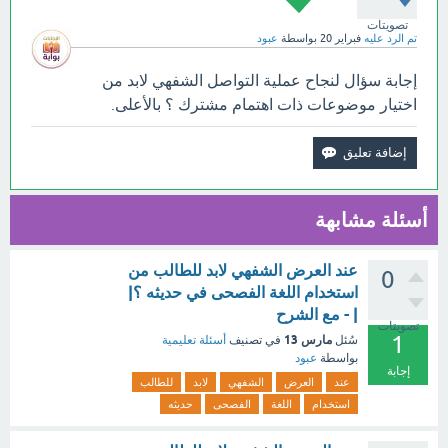
تصويتات
تم الرد عليه
فبراير 20
بواسطة
عبود
إجابة سؤال لنجاح عملية التواصل الشفهي لابد من
اختيار موضوعات ذات اهتمام مشترك ؟ بالأعلى.
أسئلة مشابهة
عند العرض الشفهي لابد للطالب من
0
استخدام اللغة الفصحى في حديثه ؟|
| - مع الشرح
تصويتات
1
مارس 13
سُئل
في تصنيف
أسئلة تعليمية
بواسطة
عبود
إجابة
عند
العرض
الشفهي
لابد
للطالب
استخدام
اللغة
الفصحى
حديثه