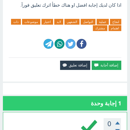
اذا كان لديك إجابة افضل او هناك خطأ اترك تعليق فورآ.
لنجاح
عملية
التواصل
الشفهي
لابد
اختيار
موضوعات
ذات
اهتمام
مشترك
1
إجابة وحدة
0