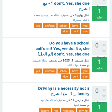
don't. Yes, she doe ؟ - مع
تصويتات
الشرح
1
يوليو 8
سُئل
في تصنيف
أسئلة تعليمية
بواسطة
إجابة
باحث المعرفة
yes
uniform
school
have
you
doe
dont
she
Do you have a school
0
uniform? Yes, we do. No, she
don't. Yes, she doe [تم الحل]
تصويتات
1
سبتمبر 5، 2025
سُئل
في تصنيف
أسئلة تعليمية
بواسطة
ابوعبدالله
إجابة
yes
uniform
school
have
you
doe
dont
she
Driving is a necessity not a
0
luxury. _ ؟ - مع الشرح
مارس 19
سُئل
في تصنيف
أسئلة تعليمية
تصويتات
بواسطة
عبود
1
luxury
not
necessity
driving