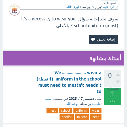
تصويتات
تم الرد عليه
فبراير 20
بواسطة
ابوعبدالله
سوف تجد إجابة سؤال It's a necessity to wear your
school uniform.(must) ؟ بالأعلى.
أسئلة مشابهة
We ..................... wear a
0
uniform in the school. (1 نقطة)
must need to mustn't needn't
تصويتات
to
1
ديسمبر 17، 2025
سُئل
في تصنيف
أسئلة
إجابة
تعليمية
بواسطة
ابوعبدالله
must
school
uniform
wear
neednt
mustnt
need