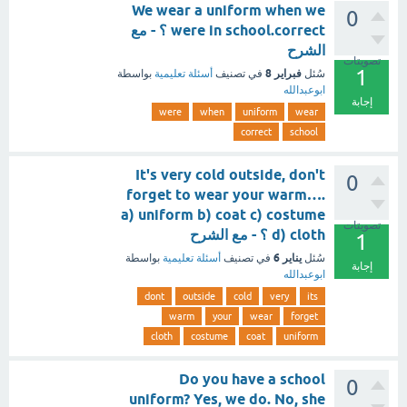
We wear a uniform when we
0
were in school.correct ؟ - مع
الشرح
تصويتات
1
فبراير 8
سُئل
في تصنيف
أسئلة تعليمية
بواسطة
ابوعبدالله
إجابة
were
when
uniform
wear
correct
school
It's very cold outside, don't
0
forget to wear your warm….
a) uniform b) coat c) costume
تصويتات
d) cloth ؟ - مع الشرح
1
يناير 6
سُئل
في تصنيف
أسئلة تعليمية
بواسطة
إجابة
ابوعبدالله
dont
outside
cold
very
its
warm
your
wear
forget
cloth
costume
coat
uniform
Do you have a school
0
uniform? Yes, we do. No, she