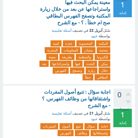
معينة يمكن البحث فيها
1
واستراجاعها عن بعد من خلال زيارة
إجابة
المكتبة وتصفح الفهرس البطاقي
صح ام خطأ . ؟ - مع الشرح
أبريل 22
سُئل
في تصنيف
أسئلة تعليمية
بواسطة
عبود
المكتبة
المحسوبة
عبارة
كمية
ضخمة
مصادر
المعلومات
المخزنة
إلكترونيا
والمنظمة
بطريقة
معينة
يمكن
البحث
فيها
واستراجاعها
بعد
خلال
زيارة
وتصفح
الفهرس
البطاقي
خطأ
اجابة سؤال : تتبع أصول المفردات
0
واشتقاقاتها من وظائف الفهرس. ؟
- مع الشرح
تصويتات
1
أبريل 21
سُئل
في تصنيف
أسئلة تعليمية
بواسطة
عبود
إجابة
اجابة
سؤال
تتبع
أصول
المفردات
واشتقاقاتها
وظائف
الفهرس