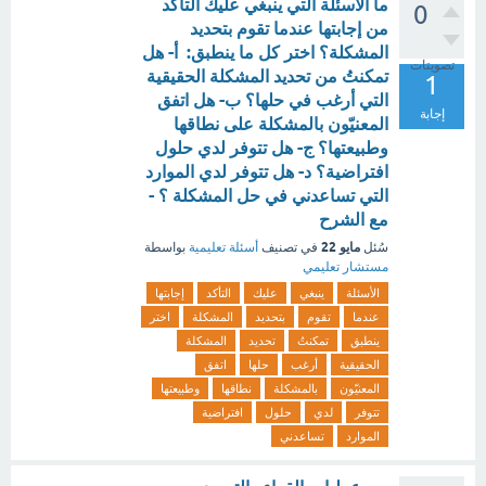
ما الأسئلة التي ينبغي عليك التأكد
0
من إجابتها عندما تقوم بتحديد
المشكلة؟ اختر كل ما ينطبق: أ- هل
تصويتات
تمكنتُ من تحديد المشكلة الحقيقية
1
التي أرغب في حلها؟ ب- هل اتفق
إجابة
المعنيّون بالمشكلة على نطاقها
وطبيعتها؟ ج- هل تتوفر لدي حلول
افتراضية؟ د- هل تتوفر لدي الموارد
التي تساعدني في حل المشكلة ؟ -
مع الشرح
مايو 22
سُئل
في تصنيف
أسئلة تعليمية
بواسطة
مستشار تعليمي
الأسئلة
ينبغي
عليك
التأكد
إجابتها
عندما
تقوم
بتحديد
المشكلة
اختر
ينطبق
تمكنتُ
تحديد
المشكلة
الحقيقية
أرغب
حلها
اتفق
المعنيّون
بالمشكلة
نطاقها
وطبيعتها
تتوفر
لدي
حلول
افتراضية
الموارد
تساعدني