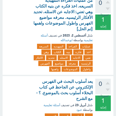
من عمليات القراءه التمهيديه
0
السريعه. اخذ فكره عن بنيه الكتاب
وهي تعني: الاجابه عن الاسئله. تحديد
تصويتات
الأفكار الرئيسيه. معرفه مواضيع
1
الفهرس واطول الموضوعات واهمها
إجابة
[تم الحل]
أغسطس 2، 2025
سُئل
في تصنيف
أسئلة
تعليمية
بواسطة
ابوعبدالله
عمليات
القراءه
التمهيديه
السريعه
اخذ
فكره
بنيه
الكتاب
وهي
تعني
الاجابه
الاسئله
تحديد
الأفكار
الرئيسيه
معرفه
مواضيع
الفهرس
واطول
الموضوعات
واهمها
يعد أسلوب البحث في الفهرس
0
الإلكتروني عن الجاحظ في كتاب
البخلاء أسلوب بحث بالموضوع. ؟ -
تصويتات
مع الشرح
1
أبريل 23
سُئل
في تصنيف
أسئلة تعليمية
إجابة
بواسطة
عبود