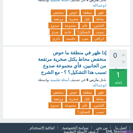
سُئل
في تصنيف
أسئلة تعليمية
بواسطة
ابوعبدالله
ظهر
منطقة
حوض
منخفض
محاط
بكتل
صخرية
مرتفعة
الجانبين،
فأي
مجموعة
صدوع
تسبب
التشكيل؟
عادية
صدع
انزلاقي
مفرد
عكسية
دائري
إذا ظهر في منطقة ما حوض
0
منخفض محاط بكتل صخرية مرتفعة
من الجانبين، فأي مجموعة صدوع
تصويتات
تسبب هذا التشكيل؟ ؟ - مع الشرح
1
مارس 6
سُئل
في تصنيف
أسئلة تعليمية
بواسطة
إجابة
ابوعبدالله
ظهر
منطقة
حوض
منخفض
محاط
بكتل
صخرية
مرتفعة
الجانبين،
فأي
مجموعة
صدوع
تسبب
التشكيل؟
اتصل بنا
من نحن
سياسة الخصوصية
اتفاقية الاستخدام
XML Sitemap
أرشيف الأسئلة التعليمية