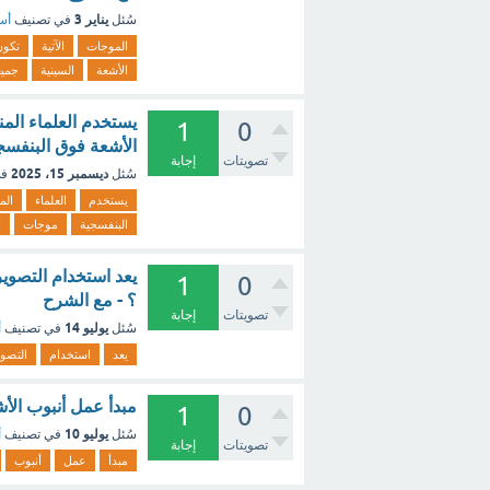
يناير 3
سُئل
في تصنيف
أسئ
الموجات
الآتية
تكون
الأشعة
السينية
جميع
1
0
الأشعة فوق البنفسج
تصويتات
إجابة
ديسمبر 15، 2025
سُئل
في
يستخدم
العلماء
الم
البنفسجية
موجات
ا
1
0
؟ - مع الشرح
تصويتات
إجابة
يوليو 14
سُئل
في تصنيف
أ
يعد
استخدام
التصوي
مبدأ عمل أنبوب الأشعة 
1
0
يوليو 10
سُئل
في تصنيف
أ
تصويتات
إجابة
مبدأ
عمل
أنبوب