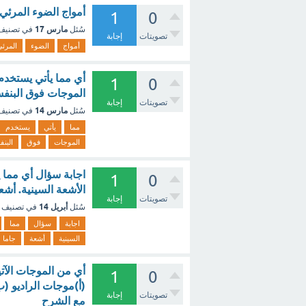
أمواج الضوء المرئي 
1
0
مارس 17
سُئل
في تصني
تصويتات
إجابة
أمواج
الضوء
المرئ
أي مما يأتي يستخدم
1
0
الموجات فوق البنفس
تصويتات
إجابة
مارس 14
سُئل
في تصني
مما
يأتي
يستخدم
الموجات
فوق
البن
اجابة سؤال أي مما ي
1
0
الأشعة السينية. أشع
تصويتات
إجابة
أبريل 14
سُئل
في تصنيف
اجابة
سؤال
مما
السينية
أشعة
جاما
أي من الموجات الآتية 
1
0
(أ)موجات الراديو (
تصويتات
إجابة
مع الشرح