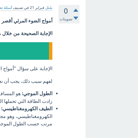
سُئل
فبراير 21
في تصنيف
أسئلة تع
0
تصويتات
أمواج الضوء المرئي أقصر م
الإجابة الصحيحة من خلال 
الإجابة على سؤال "أمواج 
لفهم سبب ذلك، يجب أن نع
الطول الموجي:
هو المسافة 
زادت الطاقة التي تحملها ال
الطيف الكهرومغناطيسي:
ا
الكهرومغناطيسي، وهو مجم
مرتب حسب الطول الموجي