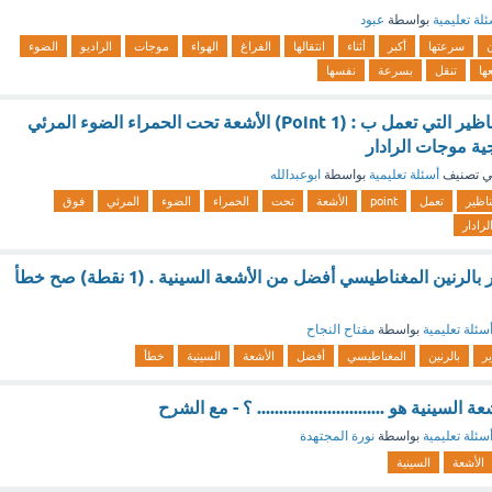
لة تعليمية
بواسطة
عبود
سرعتها
أكبر
أثناء
انتقالها
الفراغ
الهواء
موجات
الراديو
الضوء
ها
تنقل
بسرعة
نفسها
يستخدم العلماء المناظير التي تعمل ب : (1 Point) الأشعة تحت الحمراء الضوء المرئي
ية موجات الرادار
 تصنيف
أسئلة تعليمية
بواسطة
ابوعبدالله
ناظير
تعمل
point
الأشعة
تحت
الحمراء
الضوء
المرئي
فوق
لرادار
يعد استخدام التصوير بالرنين المغناطيسي أفضل من الأشعة السينية . (1 نقطة) صح خطأ
سئلة تعليمية
بواسطة
مفتاح النجاح
ر
بالرنين
المغناطيسي
أفضل
الأشعة
السينية
خطأ
السينية هو ............................. ؟ - مع الشرح
سئلة تعليمية
بواسطة
نورة المجتهدة
الأشعة
السينية