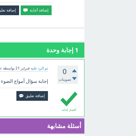
1
إجابة وحدة
تم الرد عليه
فبراير 21
بواسطة
عب
0
تصويتات
إجابة سؤال أمواج الضوء ا
أفضل إجابة
أسئلة مشابهة