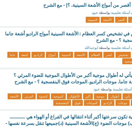
أقصر من أمواج الأشعة السينية. ؟| - مع الشرح
ف
أسئلة تعليمية
بواسطة
عبود
ي
أقصر
الأشعة
السينية
 في تشخيص كسر العظام : الأشعة السينية أمواج الراديو أشعة جاما
جية ؟ - مع الشرح
ف
أسئلة تعليمية
بواسطة
ابوعبدالله
تشخيص
كسر
العظام
الأشعة
السينية
أمواج
الراديو
أشعة
جاما
فسجية
أتي له أطوال موجية أكبر من الأطوال الموجية للضوء المرئي ؟
ة جاما. موجات الراديو. الموجات فوق البنفسجية ؟ - مع الشرح
أسئلة تعليمية
بواسطة
عبود
يأتي
أطوال
موجية
أكبر
الأطوال
الموجية
للضوء
المرئي
الأشعة
موجات
الراديو
الموجات
فوق
البنفسجية
تكون سرعتها أكبر أثناء انتقالها في الفراغ أو الهواء هي .............
ب) موجات الضوء (ج)الأشعة السينية (د)جميعها تنقل بسرعة نفسها -