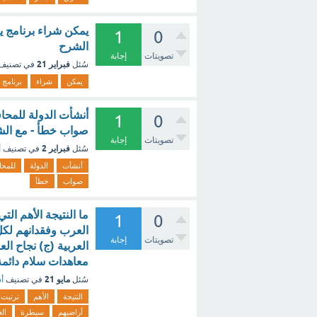
1
0
الشرح
تصويتات
إجابة
فبراير 21
سُئل
في تصنيف
يمكن
شراء
برنامج
أنشأت الدولة للمحاف
1
0
صواب خطأ - مع ال
تصويتات
إجابة
فبراير 2
سُئل
في تصنيف
أ
أنشأت
الدولة
للمحا
صواب
خطأ
ما النتيجة الأهم الت
1
0
العرب وفقدانهم لكل
تصويتات
إجابة
العربية (ج) نجاح ال
معاهدات سلام دائمة
مايو 21
سُئل
في تصنيف
أس
النتيجة
الأهم
ترتبت
أراضيهم
سيطرة
الغ