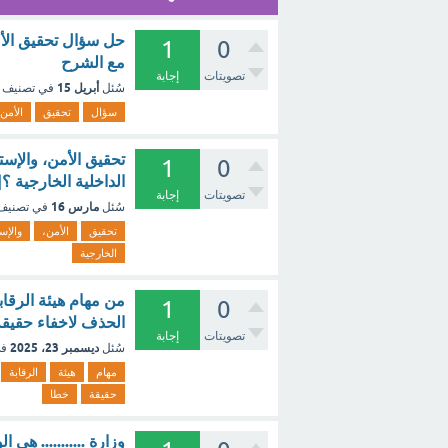
حل سؤال تحقيق الأم
1
0
مع الشرح
تصويتات
إجابة
أبريل 15
سُئل
في تصنيف
سؤال
تحقيق
الأمن،
تحقيق الأمن، والإست
1
0
الداخلية الخارجية ؟
تصويتات
إجابة
مارس 16
سُئل
في تصني
تحقيق
الأمن،
والإس
الخارجية
من مهام هيئة الرقاب
1
0
الحذف لاخفاء حقيق
تصويتات
إجابة
ديسمبر 23، 2025
سُئل
في
مهام
هيئة
الرقابة
حقيقة
خطا
وزارة ........... هي