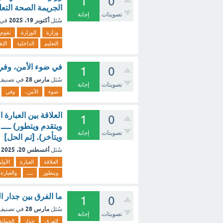
1
0
الجريمة الصحة التعلي
تصويتات
إجابة
أكتوبر 19، 2025
سُئل
في 
وزارة
الوزارة
تقوم
التعليم
الداخلية
الثق
في ضوء الأمن، وفي 
1
0
مارس 28
سُئل
في تصني
تصويتات
إجابة
ضوء
الأمن،
وفي
العلاقة بين العبارة
1
0
ويتقدم ويتطور) ــــ
تصويتات
إجابة
ويتأخر). [تم الحل]
أغسطس 20، 2025
سُئل
العلاقة
العبارة
الأول
ويتطور
ــــ
والعبارة
ما الفرق بين جدار 
1
0
مارس 28
سُئل
في تصني
تصويتات
إجابة
الفرق
جدار
الحماية