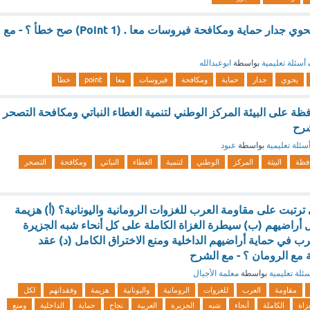
يمكن شراء برنامج يحوي جدار حماية ومكافحة فيروسات معا . (1 Point) صح خطأ ؟ - مع
أسئلة تعليمية
بواسطة
ابوعبدالله
يحوي
جدار
حماية
ومكافحة
فيروسات
معا
point
خطأ
ظة على البيئة المركز الوطني لتنمية الغطاء النباتي ومكافحة التصحر
شرح
سئلة تعليمية
بواسطة
عبود
فظة
البيئة
المركز
الوطني
لتنمية
الغطاء
النباتي
ومكافحة
التصحر
ي ترتبت على مقاومة العرب للغزوات الرومانية واليونانية؟ (أ) هزيمة
 أراضيهم (ب) سيطرة الغزاة الكاملة على كل أنحاء شبه الجزيرة
عرب في حماية أراضيهم الداخلية ومنع الاختراق الكامل (د) عقد
 مع الرومان ؟ - مع الشرح
ئلة تعليمية
بواسطة
معلمة الأجيال
مقاومة
العرب
للغزوات
الرومانية
واليونانية
هزيمة
وفقدانهم
لكل
زاة
الكاملة
أنحاء
شبه
الجزيرة
العربية
نجاح
حماية
الداخلية
ومنع