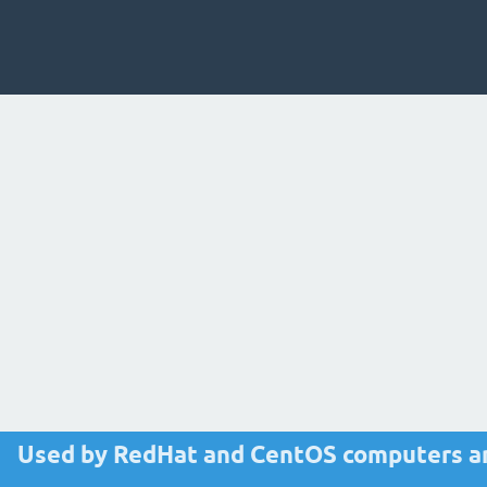
Used by RedHat and CentOS computers an