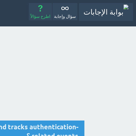
سؤال وإجابة
اطرح سؤالاً
d tracks authentication-