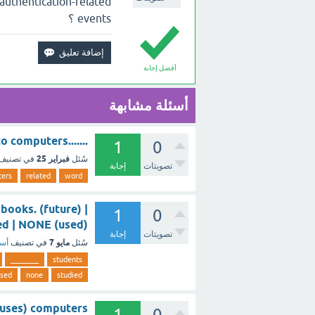
uthentication-related
events ؟
أفضل إجابة
أسئلة مشابهة
.......is a word related to computers. ؟ - مع الشرح
1
0
فبراير 25
سُئل
في تصنيف
تصويتات
إجابة
ers
related
word
books. (future) |
1
0
| studied | NONE (used
تصويتات
إجابة
مايو 7
سُئل
في تصنيف
أسئ
________
students
sed
none
studied
 uses) computers
1
0