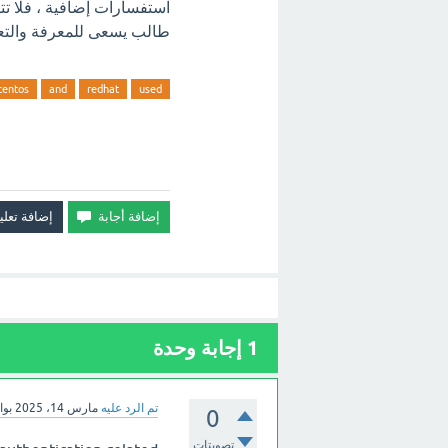
استفسارات إضافية ، فلا تتر
طالب يسعى للمعرفة والتع
centos
and
redhat
used
1
إجابة وحدة
تم الرد عليه
مارس 14، 2025
بو
0
تصويتات