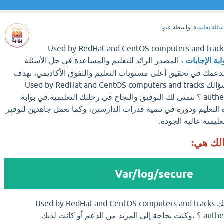
سئلة تعليمية
بواسطة
عبود
Used by RedHat and CentOS computers and tracks
ابة الإجابات
، المصدر الرائد للتعليم والمساعدة في حل الأسئلة
لدعمك في تحقيق أعلى مستويات التعليم والتفوق الأكاديمي، نهدف
إلى توفير إجابات شاملة لسؤالك Used by RedHat and CentOS computers and tracks
authentication-related events ؟ نتمنى لك التوفيق والنجاح في رحلتك التعليمية.في بوابة
ة التعليم ودوره في تنمية قدرات الدارسين، وكما نعمل جاهدين لتوفير
عليمية عالية الجودة.
الك هي:
Var/log/secure
اذا وجدت الإجابة علي سؤالك Used by RedHat and CentOS computers and tracks
authentication-related events ؟ ،وكنت بحاجة إلى المزيد من الدعم أو كانت لديك