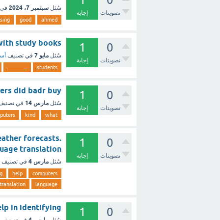
سبتمبر 7، 2024
سُئل
في 
تصويتات
إجابة
sing
good
ahmed
 of with study books
1
0
مايو 7
سُئل
في تصنيف
أسئ
تصويتات
إجابة
________
students
 computers did badr buy
1
0
مارس 14
سُئل
في تصني
تصويتات
إجابة
puters
kind
what
ather forecasts.
1
0
s. Language translation
تصويتات
إجابة
مارس 4
سُئل
في تصنيف
ng
help
computers
translation
language
ters help in identifying
1
0
مارس 4