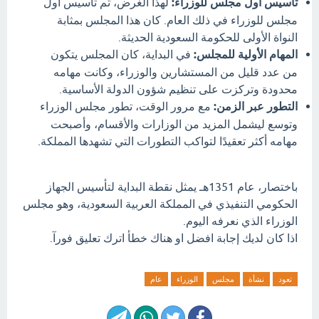
تأسيس أول مجلس للوزراء:
لهذا الغرض، تم تأسيس أول
مجلس للوزراء في ذلك العام. كان هذا المجلس بمثابة
النواة الأولى للحكومة السعودية الحديثة.
المهام الأولية للمجلس:
في البداية، كان المجلس يتكون
من عدد قليل من المستشارين والوزراء، وكانت مهامه
محدودة وتركزت على تنظيم شؤون الدولة الأساسية.
التطور عبر الزمن:
مع مرور الوقت، تطور مجلس الوزراء
وتوسع ليشمل المزيد من الوزارات والأقسام، وأصبحت
مهامه أكثر تعقيدًا لتواكب التطورات التي تشهدها المملكة.
باختصار، عام 1351هـ يمثل نقطة البداية لتأسيس الجهاز
الحكومي التنفيذي في المملكة العربية السعودية، وهو مجلس
الوزراء الذي نعرفه اليوم.
اذا كان لديك إجابة افضل او هناك خطأ اترك تعليق فورآ.
تعود
نشأة
مجلس
الوزراء
عام