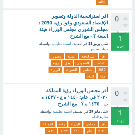
الثالثة
اقر استراتيجية الدولة وتطوير
0
الإقتصاد السعودي وفق رؤية 2030 :
مجلس الشورى مجلس الوزراء هيئة
تصويتات
البيعة ؟ - مع الشرح
1
يونيو 22
سُئل
في تصنيف
أسئلة تعليمية
بواسطة
إجابة
جواب سريع
اقر
استراتيجية
الدولة
وتطوير
الإقتصاد
السعودي
وفق
رؤية
2030
مجلس
الشورى
الوزراء
هيئة
البيعة
أقر مجلس الوزراء رؤية المملكة
0
٢٠٣٠ في عام: ١٤٤٠ ه ج - ١٤٣٧ ه
ب - ١٤٣٥ ه ؟ - مع الشرح
تصويتات
1
مايو 29
سُئل
في تصنيف
أسئلة تعليمية
بواسطة
منارة العلم
إجابة
أقر
مجلس
الوزراء
رؤية
المملكة
٢٠٣٠
عام
١٤٤٠
١٤٣٧
١٤٣٥