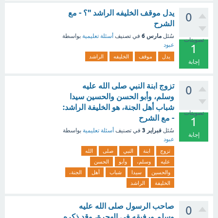
يدل موقف الخليفه الراشد "؟ - مع
0
الشرح
مارس 6
سُئل
في تصنيف
أسئلة تعليمية
بواسطة
تصويتات
عبود
1
يدل
موقف
الخليفه
الراشد
إجابة
تزوج ابنة النبي صلى الله عليه
0
وسلم، وأبو الحسن والحسين سيدا
شباب أهل الجنة، هو الخليفة الراشد:
تصويتات
- مع الشرح
1
فبراير 3
سُئل
في تصنيف
أسئلة تعليمية
بواسطة
إجابة
عبود
تزوج
ابنة
النبي
صلى
الله
عليه
وسلم،
وأبو
الحسن
والحسين
سيدا
شباب
أهل
الجنة،
الخليفة
الراشد
صاحب الرسول صلى الله عليه
0
وسلم ورفيقه في الهجرة، وقد ذكره