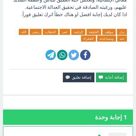
عليهم، ورغبته الصادقة في تحقيق العدالة الاجتماعية.
اذا كان لديك إجابة افضل او هناك خطأ اترك تعليق فورآ.
يدل
موقف
الخليفة
الراشد
عمر
الخطاب
رضي
الله
عنه
ومساعدته
للفقراء
1
إجابة وحدة