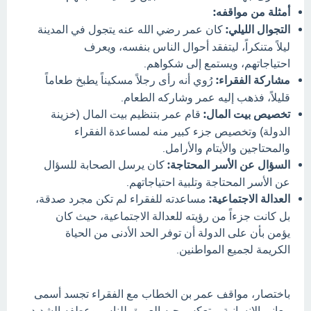
أمثلة من مواقفه:
التجوال الليلي:
كان عمر رضي الله عنه يتجول في المدينة
ليلاً متنكراً، ليتفقد أحوال الناس بنفسه، ويعرف
احتياجاتهم، ويستمع إلى شكواهم.
مشاركة الفقراء:
رُوي أنه رأى رجلاً مسكيناً يطبخ طعاماً
قليلاً، فذهب إليه عمر وشاركه الطعام.
تخصيص بيت المال:
قام عمر بتنظيم بيت المال (خزينة
الدولة) وتخصيص جزء كبير منه لمساعدة الفقراء
والمحتاجين والأيتام والأرامل.
السؤال عن الأسر المحتاجة:
كان يرسل الصحابة للسؤال
عن الأسر المحتاجة وتلبية احتياجاتهم.
العدالة الاجتماعية:
مساعدته للفقراء لم تكن مجرد صدقة،
بل كانت جزءاً من رؤيته للعدالة الاجتماعية، حيث كان
يؤمن بأن على الدولة أن توفر الحد الأدنى من الحياة
الكريمة لجميع المواطنين.
باختصار، مواقف عمر بن الخطاب مع الفقراء تجسد أسمى
معاني الإنسانية، وتعكس حبه العميق للناس وعطفه الشديد