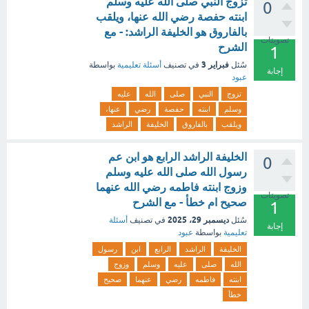
تزوج النبي صلى الله عليه وسلم
0
ابنته حفصة رضي الله عنها، ويلقب
بالفاروق هو الخليفة الراشد: - مع
تصويتات
الشرح
1
فبراير 3
سُئل
في تصنيف
أسئلة تعليمية
بواسطة
إجابة
عبود
تزوج
النبي
صلى
الله
عليه
وسلم
ابنته
حفصة
رضي
عنها،
ويلقب
بالفاروق
الخليفة
الراشد
الخليفة الراشد الرابع هو ابن عم
0
رسول الله صلى الله عليه وسلم
وزوج ابنته فاطمه رضي الله عنهما
تصويتات
صحيح ام خطأ - مع الشرح
1
ديسمبر 29، 2025
سُئل
في تصنيف
أسئلة
إجابة
تعليمية
بواسطة
عبود
الخليفة
الراشد
الرابع
ابن
رسول
الله
صلى
عليه
وسلم
وزوج
ابنته
فاطمه
رضي
عنهما
صحيح
خطأ