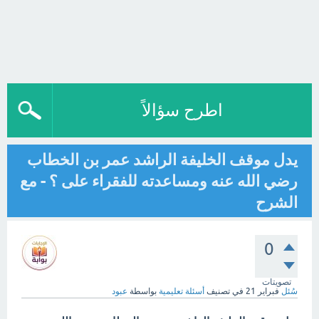
اطرح سؤالاً
يدل موقف الخليفة الراشد عمر بن الخطاب
رضي الله عنه ومساعدته للفقراء على ؟ - مع
الشرح
0
تصويتات
سُئل
فبراير 21
في تصنيف
أسئلة تعليمية
بواسطة
عبود