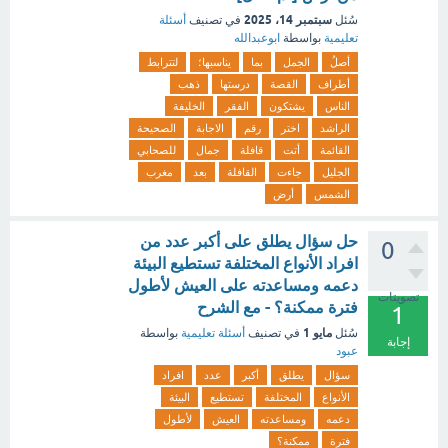
سبتمبر 14، 2025
سُئل
في تصنيف
أسئلة
تعليمية
بواسطة
ابوعبدالله
أصلُ
الجمل
بما
يناسبها؛
لتترابط
أطراف
القصة
درستها
ذهب
الناس
يشتكون
الفقر
الخليفة
الراشد
اختر
رقم
الاجابة
الصحيحة
القائمة
أتت
قافلة
جمال
للصحابي
الجليل
جاءت
القافلة
بعد
مغرب
الشمس
أرض
حل سؤال يطلق على أكبر عدد من
0
افراد الأنواع المختلفة تستطيع البيئة
دعمه ومساعدته على العيش لأطول
تصويتات
فترة ممكنة؟ - مع الشرح
1
مايو 1
سُئل
في تصنيف
أسئلة تعليمية
بواسطة
إجابة
عبود
سؤال
يطلق
أكبر
عدد
افراد
الأنواع
المختلفة
تستطيع
البيئة
دعمه
ومساعدته
العيش
لأطول
فترة
ممكنة؟