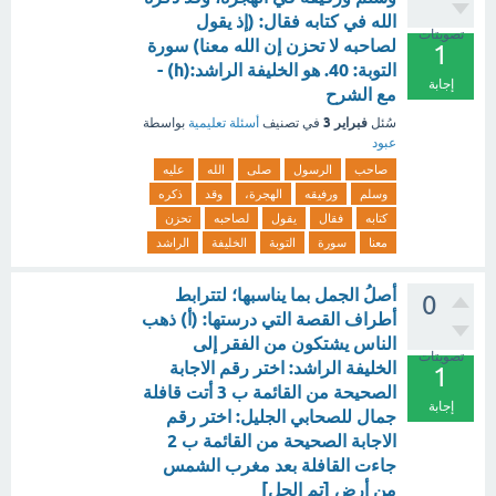
الله في كتابه فقال: (إذ يقول
تصويتات
لصاحبه لا تحزن إن الله معنا) سورة
1
التوبة: 40. هو الخليفة الراشد:(h) -
إجابة
مع الشرح
فبراير 3
سُئل
في تصنيف
أسئلة تعليمية
بواسطة
عبود
صاحب
الرسول
صلى
الله
عليه
وسلم
ورفيقه
الهجرة،
وقد
ذكره
كتابه
فقال
يقول
لصاحبه
تحزن
معنا
سورة
التوبة
الخليفة
الراشد
أصلُ الجمل بما يناسبها؛ لتترابط
0
أطراف القصة التي درستها: (أ) ذهب
الناس يشتكون من الفقر إلى
تصويتات
الخليفة الراشد: اختر رقم الاجابة
1
الصحيحة من القائمة ب 3 أتت قافلة
إجابة
جمال للصحابي الجليل: اختر رقم
الاجابة الصحيحة من القائمة ب 2
جاءت القافلة بعد مغرب الشمس
من أرض [تم الحل]