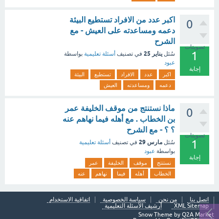
اكبر عدد من الافراد تستطيع البيئة
0
دعمه ومساعدته على العيش - مع
الشرح
تصويتات
1
يناير 25
سُئل
في تصنيف
أسئلة تعليمية
بواسطة
عبود
إجابة
اكبر
عدد
الافراد
تستطيع
البيئة
دعمه
ومساعدته
العيش
ماذا نستنتج من موقف الخليفة عمر
0
بن الخطاب . مع أهله فيما نهاهم عنه
؟ ؟ - مع الشرح
تصويتات
1
مارس 29
سُئل
في تصنيف
أسئلة تعليمية
بواسطة
عبود
إجابة
نستنتج
موقف
الخليفة
عمر
الخطاب
أهله
فيما
نهاهم
عنه
اتصل بنا
من نحن
سياسة الخصوصية
اتفاقية الاستخدام
XML Sitemap
أرشيف الأسئلة التعليمية
Snow Theme by
Q2A Market