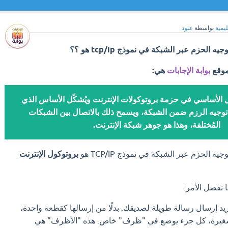
ليمية
بواسطة
عبود
لحزم عبر الشبكة في نموذج tcp/ip هو ؟؟
موقع
بوابة الإجابات
هي:
ل الأساسي في حزمة بروتوكولات الإنترنت ويُشكّل الأساس الذي
 توجيه الرزم ضمن الشبكة، ويسمح ذلك بالاتصال بين الشبكات
المُختلفة، وهذا هو جوهر شبكة الإنترنت.
الحزم عبر الشبكة في نموذج TCP/IP هو
بروتوكول الإنترنت
 نفصل الأمر:
يد إرسال رسالة طويلة لصديقك. بدلًا من إرسالها كقطعة واحدة،
 صغيرة، كل جزء يوضع في "ظرف" خاص. هذه "الأظرف" هي