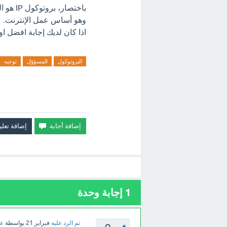
باختصا
وهو أساس عمل الإنترنت.
اذا كان لديك إجابة افضل او
البروتوكول
المسؤؤل
توجيه
1
إجابة وحدة
تم الرد عليه
فبراير 21
بواسطة
عب