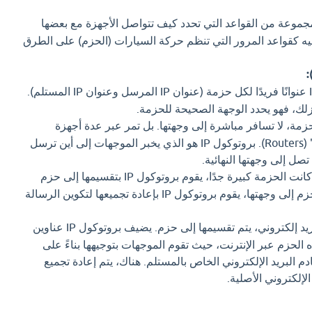
موعة من القواعد التي تحدد كيف تتواصل الأجهزة مع بعضها
يه كقواعد المرور التي تنظم حركة السيارات (الحزم) على الطرق
يضيف بروتوكول IP عنوانًا فريدًا لكل حزمة (عنوان IP المرسل وعنوان IP المستلم).
زلك، فهو يحدد الوجهة الصحيحة للحزمة.
مة، لا تسافر مباشرة إلى وجهتها. بل تمر عبر عدة أجهزة
وسيطة تسمى "الموجهات" (Routers). بروتوكول IP هو الذي يخبر الموجهات إلى أين ترسل
ل إلى وجهتها النهائية.
إذا كانت الحزمة كبيرة جدًا، يقوم بروتوكول IP بتقسيمها إلى حزم
أصغر. وعندما تصل هذه الحزم إلى وجهتها، يقوم بروتوكول IP بإعادة تجميعها لتكوين الرسالة
عندما تكتب رسالة بريد إلكتروني، يتم تقسيمها إلى حزم. يضيف بروتوكول IP عناوين
 الحزم عبر الإنترنت، حيث تقوم الموجهات بتوجيهها بناءً على
إلى خادم البريد الإلكتروني الخاص بالمستلم. هناك، يتم إعادة تجميع
لإلكتروني الأصلية.