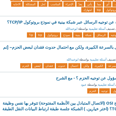
،
أّي
مما
يأتي
يعدّ
الإجراء
المناسب
لحل
المشكلة
الاجابه
بروتوكول
tcp
لجهازك
ن توجيه الرسائل عبر شبكة بينية في نموذج بروتوكول TCP/IP؟
تصنيف
أسئلة تعليمية
بواسطة
ابوعبدالله
وجيه
الرسائل
شبكة
بينية
نموذج
بروتوكول
tcp
ip؟
ول بالسرعة الكبيرة، ولكن مع احتمال حدوث فقدان لبعض الحزم~ [تم
تصنيف
أسئلة تعليمية
بواسطة
ابوعبدالله
لسرعة
الكبيرة،
ولكن
احتمال
حدوث
فقدان
لبعض
الحزم
أسئلة تعليمية
بواسطة
عبود
ول
توجيه
الحزم
أي من طبقتي نموذج OSI (الاتصال المتبادل بين الأنظمة المفتوحة) تتوفر بها نفس وظيفة
طبقتي نموذج TCP/IP؟ (اختر خيارين. ) الشبكة جلسة طبقة ارتباط البيانات النقل الطبقة