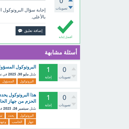
0
تصويتات
بالأعلى.
أفضل إجابة
أسئلة مشابهة
البروتوكول المسؤول عن تو
1
0
مايو 30، 2025
سُئل
في ت
تصويتات
إجابة
البروتوكول
المسؤول
هذا البروتوكول يحدد
1
0
الحزم من جهاز الحاس
تصويتات
إجابة
سبتمبر 26، 2025
سُئل
في
البروتوكول
يحدد
تن
جهاز
الحاسب
وجهته