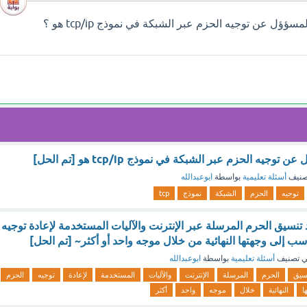
إجابة سؤال البروتوكول المسؤؤل عن توجيه الحزم عبر الشبكة في نموذج tcp/ip هو ؟
جيه الحزم عبر الشبكة في نموذج tcp/ip هو [تم الحل]
صنيف
أسئلة تعليمية
بواسطة
ابوعبدالله
توجيه
الحزم
الشبكة
نموذج
tcp
 تنسيق الحرم المرسلة عبر الإنترنت والآليات المستخدمة لإعادة توجيه
ب إلى وجهتها النهائية من خلال موجه واحد أو أكثر~ [تم الحل]
 تصنيف
أسئلة تعليمية
بواسطة
ابوعبدالله
سيق
الحرم
المرسلة
الإنترنت
والآليات
المستخدمة
لإعادة
توجيه
الحزم
ا
النهائية
خلال
موجه
واحد
أكثر