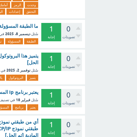
وجدت
الرمز
أمامك
التحقق
إعدادات
ال
ما الطبقة المسؤولة ع
1
0
ديسمبر 8، 2025
سُئل
في 
تصويتات
إجابة
الطبقة
المسؤولة
ت
يتميز هذا البروتوك
1
0
الحل]
تصويتات
إجابة
نوفمبر 2، 2025
سُئل
في 
يتميز
البروتوكول
با
يعتبر برنامج ip المسؤول عن توجيه الحزم ؟ - مع الشرح
1
0
فبراير 18
سُئل
في تصنيف
تصويتات
إجابة
يعتبر
برنامج
المسؤ
1
0
تصويتات
إجابة
المادية [تم الحل]