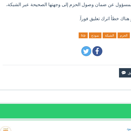
ر، بروتوكول IP هو المسؤول عن ضمان وصول الحزم إلى وجهتها الصحيحة عبر الشبكة،
 هناك خطأ اترك تعليق فورآ.
الحزم
الشبكة
نموذج
tcp
ود