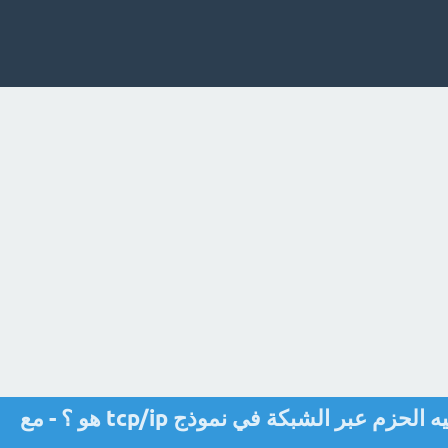
البروتوكول المسؤؤل عن توجيه الحزم عبر الشبكة في نموذج tcp/ip هو ؟ - مع