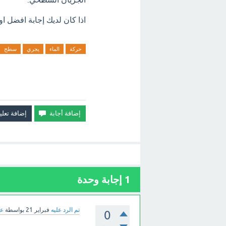
اذا كان لديك إجابة افضل او
حركة
الماء
يجري
سطح
1
إجابة وحدة
تم الرد عليه
فبراير 21
بواسطة
عب
0