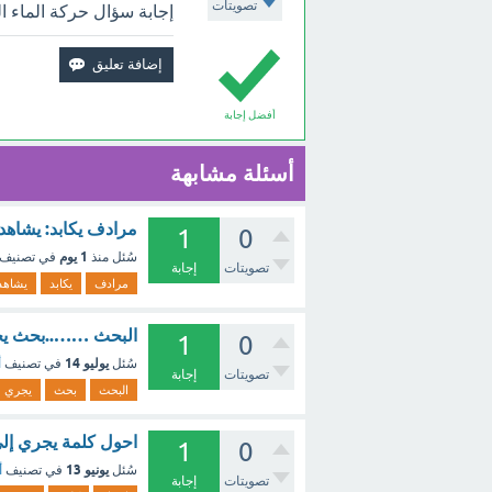
تصويتات
إجابة سؤال حركة الماء 
أفضل إجابة
أسئلة مشابهة
مرادف يكابد: يشاهد
1
0
1 يوم
سُئل
منذ
في تصنيف
تصويتات
إجابة
مرادف
يكابد
يشاهد
البحث ……..بحث يج
1
0
يوليو 14
سُئل
في تصنيف
أ
تصويتات
إجابة
البحث
بحث
يجري
احول كلمة يجري إل
1
0
يونيو 13
سُئل
في تصنيف
أ
تصويتات
إجابة