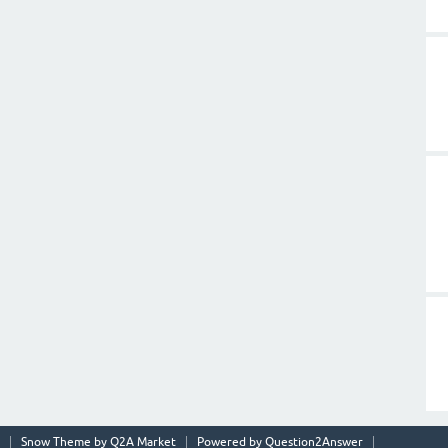
Snow Theme by
Q2A Market
Powered by
Question2Answer