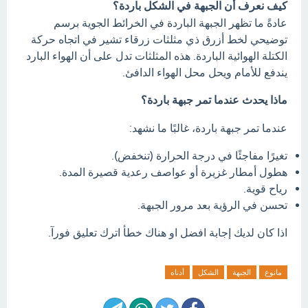
كيف نعرف أن الجبهة في الشكل باردة؟
عادةً ما تظهر الجبهة الباردة في الخرائط الجوية برسم
توضيحي لخط أزرق ذي مثلثات زرقاء تشير في اتجاه حركة
الكتلة الهوائية الباردة. هذه المثلثات تدل على أن الهواء البارد
يندفع للأمام ويحل محل الهواء الدافئ.
ماذا يحدث عندما تمر جبهة باردة؟
عندما تمر جبهة باردة، غالبًا ما نشهد:
تغيرًا مفاجئًا في درجة الحرارة (تنخفض).
هطول أمطار غزيرة أو عواصف رعدية قصيرة المدة.
رياح قوية.
تحسن في الرؤية بعد مرور الجبهة.
اذا كان لديك إجابة افضل او هناك خطأ اترك تعليق فورآ.
مانوع
الجبهة
الشكل
أدناه