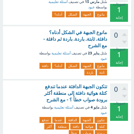
مارس 15
سُئل
في تصنيف
أسئلة تعليمية
تصويتات
بواسطة
عبود
1
مانوع
الجبهة
الشكل
أدناه؟
إجابة
مانوع الجبهة في الشكل أدناه؟
0
دافئة. ثابتة. باردة. باردة ثم دافئة -
مع الشرح
تصويتات
1
يناير 23
سُئل
في تصنيف
أسئلة تعليمية
بواسطة
عبود
إجابة
مانوع
الجبهة
الشكل
أدناه؟
دافئة
ثابتة
باردة
تتكون الجبهة الدافئة عندما تندفع
0
كتلة هوائية دافئة إلى منطقة أكثر
برودة صواب خطأ ؟ - مع الشرح
تصويتات
1
مايو 4
سُئل
في تصنيف
أسئلة تعليمية
بواسطة
عبود
إجابة
تتكون
الجبهة
الدافئة
عندما
تندفع
كتلة
هوائية
دافئة
منطقة
أكثر
برودة
صواب
خطأ