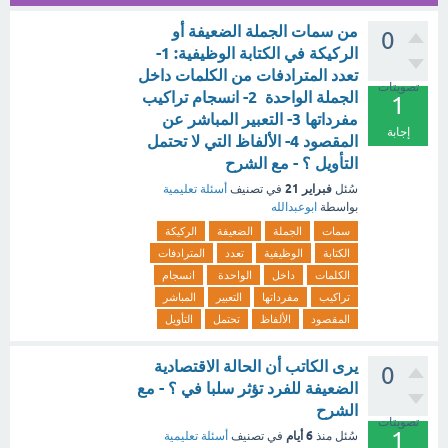
من سمات الجملة الضعيفة أو
0
الركيكة في الكتابة الوظيفية: 1-
تعدد المترادفات من الكلمات داخل
تصويتات
الجملة الواحدة 2- انسجام تراكيب
1
مفرداتها 3- التعبير المباشر عن
إجابة
المقصود 4- الألفاظ التي لا تحتمل
التأويل ؟ - مع الشرح
فبراير 21
سُئل
في تصنيف
أسئلة تعليمية
بواسطة
ابوعبدالله
سمات
الجملة
الضعيفة
الركيكة
الكتابة
الوظيفية
تعدد
المترادفات
الكلمات
داخل
الواحدة
انسجام
تراكيب
مفرداتها
التعبير
المباشر
المقصود
الألفاظ
تحتمل
التأويل
يرى الكاتب أن الحالة الاقتصادية
0
الضعيفة للفرد تؤثر سلبا في ؟ - مع
الشرح
تصويتات
1
6 أيام
سُئل
منذ
في تصنيف
أسئلة تعليمية