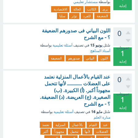
بواسطة
مستشار تعليمي
إجابة
يرى
الكاتب
الحالة
الاقتصادية
الضعيفة
للفرد
تؤثر
سلبا
اللون البياني فى صدورهم الضعيفة
0
؟ - مع الشرح
يونيو 15
سُئل
في تصنيف
أسئلة تعليمية
بواسطة
تصويتات
أستاذ المناهج
1
اللون
البياني
صدورهم
الضعيفة
إجابة
عند القيام بالأعمال المنزلية نعتمد
0
على العضلات ............ لأنها تتحمل
مجهوداً أكبر. (أ) الكبيرة. (ب)
تصويتات
الصغيرة. (ج) العريضة. (د) الضعيفة.
1
؟ - مع الشرح
إجابة
مايو 16
سُئل
في تصنيف
أسئلة تعليمية
بواسطة
منارة العلم
عند
القيام
بالأعمال
المنزلية
نعتمد
العضلات
لأنها
تتحمل
مجهوداً
أكبر