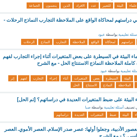
علماء
البيئة
للتعبير
عدد
الافراد
الذين
ينضمون
الجماعة
في دراستهم لمحاكاة الواقع على الملاحظة التجارب النماذج الرحلات -
سئلة تعليمية
بواسطة
عبود
دراستهم
لمحاكاة
الواقع
الملاحظة
التجارب
النماذج
الرحلات
اء البيئة في السيطرة على بعض المتغيرات أثناء إجراء التجارب لفهم
كاملة الملاحظة النماذج الاستنتاج الحل - مع الشرح
لة تعليمية
بواسطة
عبود
البيئة
السيطرة
بعض
المتغيرات
أثناء
إجراء
التجارب
لفهم
إثر
الملاحظة
النماذج
الاستنتاج
الحل
 البيئة على ضبط المتغيرات العديدة في دراساتهم؟ [تم الحل]
 تصنيف
أسئلة تعليمية
بواسطة
صبا
ء
البيئة
ضبط
المتغيرات
العديدة
دراساتهم
عصور الأدبية، وجعلوا أولها: عصر صدر الإسلام. العصر الأموي. العصر
اسي. ؟ - مع الشرح