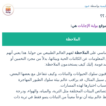
ليمية
بواسطة
عبود
 ؟؟
موقع
بوابة الإجابات
هي:
الملاحظة
أساسي على
الملاحظة
لفهم العالم الطبيعي من حولنا. هذا يعني أنهم
لمعلومات عن الكائنات الحية وبيئاتها، بدلاً من مجرد التخمين أو
مدعومة. إليك كيف يستخدمون الملاحظة:
بون سلوك الحيوانات والنباتات، وكيف تتفاعل مع بعضها البعض،
 سبيل المثال، قد يراقب عالم بيئة سلوك الطيور المهاجرة
باب اختيارها لهذه المسارات.
ئص البيئات المختلفة مثل التربة، والمياه، والهواء، ودرجة
 عالم بيئة أن نوعاً معيناً من النباتات ينمو فقط في تربة ذات