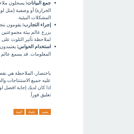
جمع البيانات:
يسجلون ملاحظ
الحرارة) أو وصفية (مثل لو
المشكلات البيئية.
إجراء التجارب:
يقومون بتجا
يزرع عالم بيئة مجموعتين م
لملاحظة تأثير التلوث على ن
استخدام الحواس:
يعتمدون 
المعلومات. قد يسمع عالم بي
باختصار، الملاحظة هي نقطة
عليه جميع الاستنتاجات وال
اذا كان لديك إجابة افضل او
تعليق فورآ.
يعتمد
علماء
البيئة