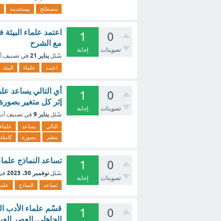
مصطلح
يستخدمه
اعتمد علماء البيئة 
1
0
مع الشرح
تصويتات
إجابة
يناير 21
سُئل
في تصنيف
أ
اعتمد
علماء
البيئة
أي التالي يساعد علم
1
0
إثر كل متغير بصورة 
تصويتات
إجابة
يناير 9
سُئل
في تصنيف
أسئ
التالي
يساعد
علماء
متغير
بصورة
كاملة
تساعد النماذج علماء
1
0
نوفمبر 30، 2023
سُئل
في
تصويتات
إجابة
تساعد
النماذج
علما
قسّم علماء الأدب ال
1
0
الجاهلي. العصر العب