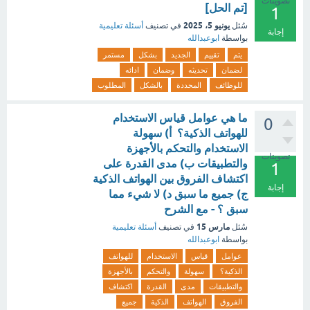
تصويتات
[تم الحل]
1
يونيو 5، 2025
سُئل
في تصنيف
أسئلة تعليمية
إجابة
بواسطة
ابوعبدالله
يتم
تقييم
الجديد
بشكل
مستمر
لضمان
تحديثه
وضمان
ادائه
للوظائف
المحددة
بالشكل
المطلوب
ما هي عوامل قياس الاستخدام
0
للهواتف الذكية؟ أ) سهولة
الاستخدام والتحكم بالأجهزة
تصويتات
والتطبيقات ب) مدى القدرة على
1
اكتشاف الفروق بين الهواتف الذكية
إجابة
ج) جميع ما سبق د) لا شيء مما
سبق ؟ - مع الشرح
مارس 15
سُئل
في تصنيف
أسئلة تعليمية
بواسطة
ابوعبدالله
عوامل
قياس
الاستخدام
للهواتف
الذكية؟
سهولة
والتحكم
بالأجهزة
والتطبيقات
مدى
القدرة
اكتشاف
الفروق
الهواتف
الذكية
جميع