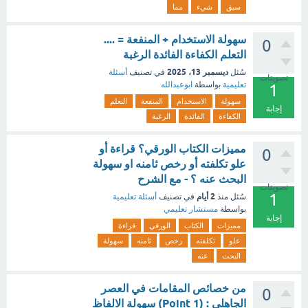
سبق
شيء
مما
سهولة الاستخدام + المنفعة = ....
0
التعلم الكفاءة الفائدة الرغبة
ديسمبر 13، 2025
سُئل
في تصنيف
أسئلة
تصويتات
تعليمية
بواسطة
ابوعبدالله
1
سهولة
الاستخدام
المنفعة
التعلم
إجابة
الكفاءة
الفائدة
الرغبة
مميزات الكتاب الورقي؟ قراءة أو
0
علو تكلفته أو رخص ثامنه او سهولة
البحث عنه ؟ - مع الشرح
تصويتات
1
2 أيام
سُئل
منذ
في تصنيف
أسئلة تعليمية
بواسطة
مستشار تعليمي
إجابة
مميزات
الكتاب
الورقي
قراءة
علو
تكلفته
رخص
ثامنه
سهولة
البحث
عنه
من خصائص المقامات في العصر
0
الجاهلي : (1 Point) سهولة الالفاظ