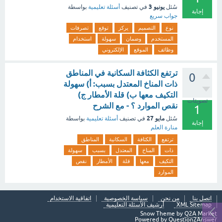
يونيو 3
سُئل
في تصنيف
أسئلة تعليمية
بواسطة
إجابة
جواب سريع
نوع
التصميم
يركز
توقع
تصرفات
المستخدم
وضمان
سهولة
استخدام
وظائف
الموقع
الإلكتروني
ترتفع الكثافة السكانية في المناطق
0
ذات المناخ المعتدل بسبب: أ) سهولة
التكيف معها ب) قلة الأمطار ج)
تصويتات
نقص الموارد ؟ - مع الشرح
1
مايو 27
سُئل
في تصنيف
أسئلة تعليمية
بواسطة
إجابة
منارة العلم
ترتفع
الكثافة
السكانية
المناطق
ذات
المناخ
المعتدل
بسبب
سهولة
التكيف
معها
قلة
الأمطار
نقص
الموارد
اتصل بنا
من نحن
سياسة الخصوصية
اتفاقية الاستخدام
XML Sitemap
أرشيف الأسئلة التعليمية
Snow Theme by
Q2A Market
Powered by
Question2Answer