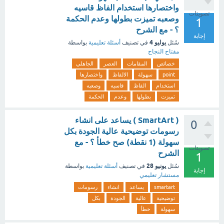
واختصارها استخدام الفاظ قاسيه
تصويتات
وصعبه تميزت بطولها وعدم الحكمة
1
؟ - مع الشرح
إجابة
يوليو 4
سُئل
في تصنيف
أسئلة تعليمية
بواسطة
مفتاح النجاح
خصائص
المقامات
العصر
الجاهلي
point
سهولة
الالفاظ
واختصارها
استخدام
الفاظ
قاسيه
وصعبه
تميزت
بطولها
وعدم
الحكمة
( SmartArt ) يساعد على انشاء
0
رسومات توضيحية عالية الجودة بكل
سهولة (1 نقطة) صح خطأ ؟ - مع
تصويتات
الشرح
1
يونيو 28
سُئل
في تصنيف
أسئلة تعليمية
بواسطة
إجابة
مستشار تعليمي
smartart
يساعد
انشاء
رسومات
توضيحية
عالية
الجودة
بكل
سهولة
خطأ