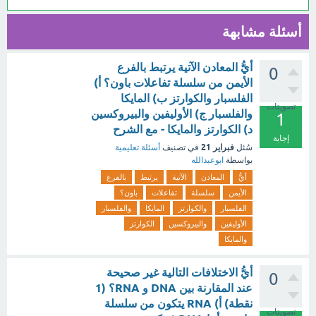
أسئلة مشابهة
أيُّ المعادن الآتية يرتبط بالفرع
0
الأيمن من سلسلة تفاعلات باون؟ أ)
الفلسبار والكوارتز ب) المايكا
تصويتات
والفلسبار ج) الأوليفين والبيروكسين
1
د) الكوارتز والمايكا - مع الشرح
إجابة
فبراير 21
سُئل
في تصنيف
أسئلة تعليمية
بواسطة
ابوعبدالله
أيُّ
المعادن
الآتية
يرتبط
بالفرع
الأيمن
سلسلة
تفاعلات
باون؟
الفلسبار
والكوارتز
المايكا
والفلسبار
الأوليفين
والبيروكسين
الكوارتز
والمايكا
أيُّ الاختلافات التالية غير صحيحة
0
عند المقارنة بين DNA و RNA؟ (1
نقطة) أ) RNA يتكون من سلسلة
تصويتات