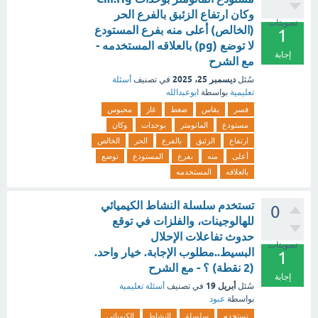
وكان ارتفاع الزئبق بالفرع الحر
تصويتات
(الخالص) أعلى منه بفرع المستودع
1
لا توضع (pg) بالعلاقه المستخدمه -
إجابة
مع الشرح
ديسمبر 25، 2025
سُئل
في تصنيف
أسئلة
تعليمية
بواسطة
ابوعبدالله
فسر
يقاس
ضغط
غاز
محبوس
مستودع
المانومتر
بوحدات
وكان
ارتفاع
الزئبق
بالفرع
الحر
الخالص
أعلى
منه
بفرع
المستودع
توضع
بالعلاقه
المستخدمه
تستخدم سلسلة النشاط الكيميائي
0
للهالوجينات، والفلزات في توقع
حدوث تفاعلات الإحلال
تصويتات
البسيط..مطلوب الإجابة. خيار واحد.
1
(2 نقطة) ؟ - مع الشرح
إجابة
أبريل 19
سُئل
في تصنيف
أسئلة تعليمية
بواسطة
عبود
تستخدم
سلسلة
النشاط
الكيميائي