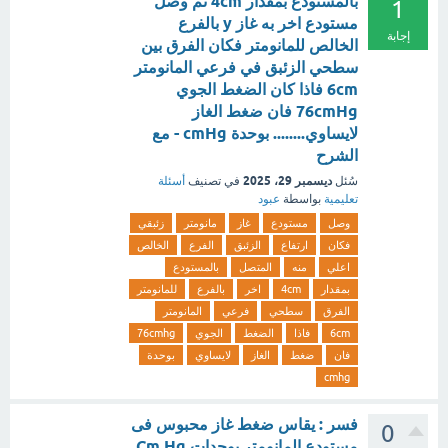
بالمستودع بمقدار 4cm ثم وصل
1
مستودع اخر به غاز y بالفرع
إجابة
الخالص للمانومتر فكان الفرق بين
سطحي الزئبق في فرعي المانومتر
6cm فاذا كان الضغط الجوي
76cmHg فان ضغط الغاز
لايساوي........ بوحدة cmHg - مع
الشرح
ديسمبر 29، 2025
سُئل
في تصنيف
أسئلة
تعليمية
بواسطة
عبود
وصل
مستودع
غاز
مانومتر
زئبقي
فكان
ارتفاع
الزئبق
الفرع
الخالص
اعلي
منه
المتصل
بالمستودع
بمقدار
4cm
اخر
بالفرع
للمانومتر
الفرق
سطحي
فرعي
المانومتر
6cm
فاذا
الضغط
الجوي
76cmhg
فان
ضغط
الغاز
لايساوي
بوحدة
cmhg
فسر : يقاس ضغط غاز محبوس فى
0
مستودع المانومتر بوحدات Cm.Hg