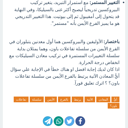
التغيير المستمر:
مع استمرار التبريد، يتغير تركيب
البيروكسين تدريجياً ليصبح أكثر غنى بالسيليكا، وفي النهاية
قد يتحول إلى أمفيبول ثم إلى بيوتيت. هذا التغيير التدريجي
هو ما يميز الفرع الأيمن بأنه "مستمر".
باختصار:
الأوليفين والبيروكسين هما أول معدنين يتبلوران في
الفرع الأيمن من سلسلة تفاعلات باون، وهما يمثلان بداية
سلسلة التغييرات المستمرة في تركيب معادن السيليكات مع
انخفاض درجة الحرارة.
اذا كان لديك إجابة افضل او هناك خطأ في الإجابة علي سؤال
أيُّ المعادن الآتية يرتبط بالفرع الأيمن من سلسلة تفاعلات
باون؟ ؟ اترك تعليق فورآ.
أيُّ
المعادن
الآتية
يرتبط
بالفرع
الأيمن
سلسلة
تفاعلات
باون؟