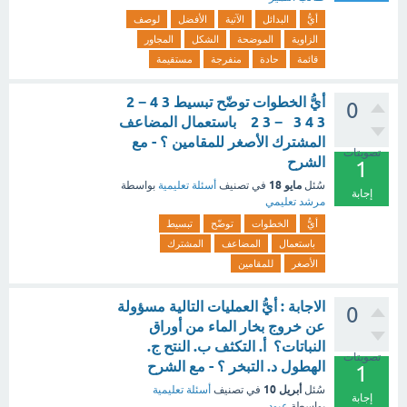
أيُّ
البدائل
الآتية
الأفضل
لوصف
الزاوية
الموضحة
الشكل
المجاور
قائمة
حادة
منفرجة
مستقيمة
أيُّ الخطوات توضّح تبسيط 3 4 − 2
0
3 4 3 ​ − 3 2 ​ باستعمال المضاعف
المشترك الأصغر للمقامين ؟ - مع
تصويتات
الشرح
1
مايو 18
سُئل
في تصنيف
أسئلة تعليمية
بواسطة
إجابة
مرشد تعليمي
أيُّ
الخطوات
توضّح
تبسيط
باستعمال
المضاعف
المشترك
الأصغر
للمقامين
الاجابة : أيُّ العمليات التالية مسؤولة
0
عن خروج بخار الماء من أوراق
النباتات؟ أ. التكثف ب. النتح ج.
تصويتات
الهطول د. التبخر ؟ - مع الشرح
1
أبريل 10
سُئل
في تصنيف
أسئلة تعليمية
إجابة
بواسطة
عبود