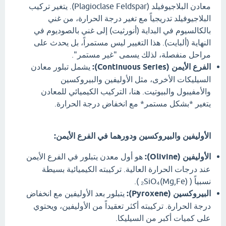
معادن البلاجيوفيلد (Plagioclase Feldspar). يتغير تركيب
البلاجيوفيلد تدريجياً مع تغير درجة الحرارة، من غني
بالكالسيوم في البداية (أنورثيت) إلى غني بالصوديوم في
النهاية (ألبايت). هذا التغيير ليس مستمراً، بل يحدث على
مراحل منفصلة، لذلك يسمى "غير مستمر".
الفرع الأيمن (Continuous Series):
يشمل تبلور معادن
السيليكات الأخرى، مثل الأوليفين والبيروكسين
والأمفيبول والبيوتيت. هنا، التركيب الكيميائي للمعادن
يتغير *بشكل مستمر* مع انخفاض درجة الحرارة.
الأوليفين والبيروكسين ودورهما في الفرع الأيمن:
الأوليفين (Olivine):
هو أول معدن يتبلور في الفرع الأيمن
عند درجات الحرارة العالية. تركيبته الكيميائية بسيطة
نسبياً ( (Mg,Fe)₂SiO₄ ).
البيروكسين (Pyroxene):
يتبلور بعد الأوليفين مع انخفاض
درجة الحرارة. تركيبته أكثر تعقيداً من الأوليفين، ويحتوي
على كميات أكبر من السيليكا.