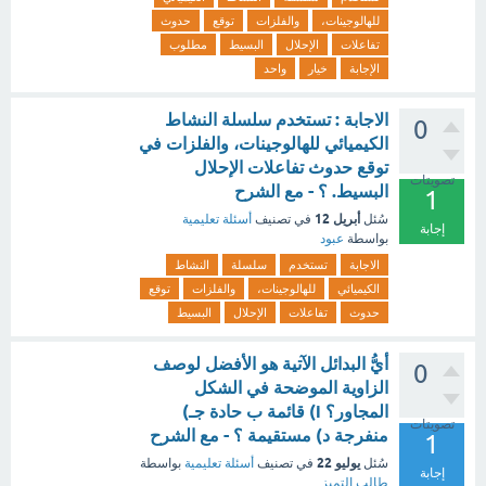
للهالوجينات،
والفلزات
توقع
حدوث
تفاعلات
الإحلال
البسيط
مطلوب
الإجابة
خيار
واحد
الاجابة : تستخدم سلسلة النشاط
0
الكيميائي للهالوجينات، والفلزات في
توقع حدوث تفاعلات الإحلال
تصويتات
البسيط. ؟ - مع الشرح
1
أبريل 12
سُئل
في تصنيف
أسئلة تعليمية
إجابة
بواسطة
عبود
الاجابة
تستخدم
سلسلة
النشاط
الكيميائي
للهالوجينات،
والفلزات
توقع
حدوث
تفاعلات
الإحلال
البسيط
أيُّ البدائل الآتية هو الأفضل لوصف
0
الزاوية الموضحة في الشكل
المجاور؟ i) قائمة ب حادة جـ)
تصويتات
منفرجة د) مستقيمة ؟ - مع الشرح
1
يوليو 22
سُئل
في تصنيف
أسئلة تعليمية
بواسطة
إجابة
طالب التميز