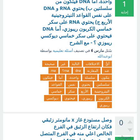
واحدة، أما DNA فيتكون من
1
سلسلتين ب) يحتوي RNA و DNA
إجابة
على نفس القواعد النيتروجينية
الأربع ج) يحتوي RNA على سكر
خماسي الكربون ريبوزي، أما DNA
فيحتوي على سكر خماسي ديوكسي
ريبوزي ؟ - مع الشرح
مارس 6
سُئل
في تصنيف
أسئلة تعليمية
بواسطة
ابوعبدالله
أيُّ
الاختلافات
التالية
غير
صحيحة
عند
المقارنة
dna
rna؟
rna
يتكون
سلسلة
واحدة،
أما
فيتكون
سلسلتين
يحتوي
نفس
القواعد
النيتروجينية
الأربع
سكر
خماسي
الكربون
ريبوزي،
فيحتوي
ديوكسي
ريبوزي
وصل مستودع غاز x مانومتر زئبقي
0
فكان ارتفاع الزئبق في الفرع
الخالص اعلي منه في الفرع المتصل
تصويتات