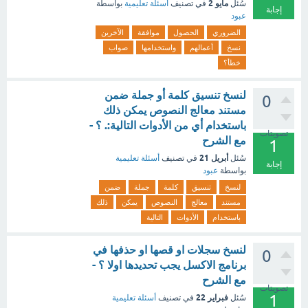
مايو 2
سُئل
في تصنيف
أسئلة تعليمية
بواسطة
إجابة
عبود
الضروري
الحصول
موافقة
الآخرين
نسخ
أعمالهم
واستخدامها
صواب
خطأ؟
لنسخ تنسيق كلمة أو جملة ضمن
0
مستند معالج النصوص يمكن ذلك
باستخدام أي من الأدوات التالية:. ؟ -
تصويتات
مع الشرح
1
أبريل 21
سُئل
في تصنيف
أسئلة تعليمية
إجابة
بواسطة
عبود
لنسخ
تنسيق
كلمة
جملة
ضمن
مستند
معالج
النصوص
يمكن
ذلك
باستخدام
الأدوات
التالية
لنسخ سجلات او قصها او حذفها في
0
برنامج الاكسل يجب تحديدها اولا ؟ -
مع الشرح
تصويتات
1
فبراير 22
سُئل
في تصنيف
أسئلة تعليمية