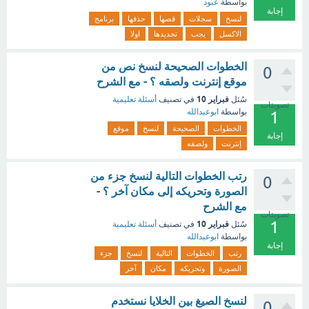
بواسطة
عبود
إجابة
لنسخ
سجلات
قصها
حذفها
برنامج
الاكسل
يجب
تحديدها
اولا
الخطوات الصحيحة لنسخ نص من
0
موقع إنترنت ولصقه ؟ - مع الشرح
فبراير 10
سُئل
في تصنيف
أسئلة تعليمية
تصويتات
بواسطة
ابوعبدالله
1
الخطوات
الصحيحة
لنسخ
موقع
إجابة
إنترنت
ولصقه
رتب الخطوات التالية لنسخ جزء من
0
الصورة وتحريكه إلى مكان آخر ؟ -
مع الشرح
تصويتات
1
فبراير 10
سُئل
في تصنيف
أسئلة تعليمية
بواسطة
ابوعبدالله
إجابة
رتب
الخطوات
التالية
لنسخ
جزء
الصورة
وتحريكه
مكان
آخر
لنسخ الصيغ بين الخلايا نستخدم
0