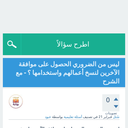
اطرح سؤالاً
ليس من الضروري الحصول على موافقة
الآخرين لنسخ أعمالهم واستخدامها ؟ - مع
الشرح
0
تصويتات
سُئل
فبراير 21
في تصنيف
أسئلة تعليمية
بواسطة
عبود