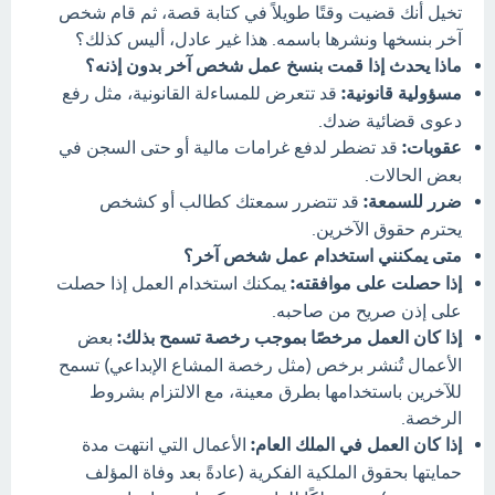
تخيل أنك قضيت وقتًا طويلاً في كتابة قصة، ثم قام شخص
آخر بنسخها ونشرها باسمه. هذا غير عادل، أليس كذلك؟
ماذا يحدث إذا قمت بنسخ عمل شخص آخر بدون إذنه؟
مسؤولية قانونية:
قد تتعرض للمساءلة القانونية، مثل رفع
دعوى قضائية ضدك.
عقوبات:
قد تضطر لدفع غرامات مالية أو حتى السجن في
بعض الحالات.
ضرر للسمعة:
قد تتضرر سمعتك كطالب أو كشخص
يحترم حقوق الآخرين.
متى يمكنني استخدام عمل شخص آخر؟
إذا حصلت على موافقته:
يمكنك استخدام العمل إذا حصلت
على إذن صريح من صاحبه.
إذا كان العمل مرخصًا بموجب رخصة تسمح بذلك:
بعض
الأعمال تُنشر برخص (مثل رخصة المشاع الإبداعي) تسمح
للآخرين باستخدامها بطرق معينة، مع الالتزام بشروط
الرخصة.
إذا كان العمل في الملك العام:
الأعمال التي انتهت مدة
حمايتها بحقوق الملكية الفكرية (عادةً بعد وفاة المؤلف