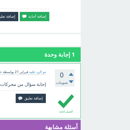
1
إجابة وحدة
تم الرد عليه
فبراير 21
بواسطة
عب
0
تصويتات
إجابة سؤال من محركات ا
أفضل إجابة
أسئلة مشابهة