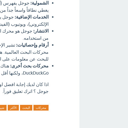
الشمولية:
جوجل يفهرس (أي 
يغطي نطاقاً واسعاً جداً من
الخدمات الإضافية:
جوجل يق
الإلكتروني)، ويوتيوب (الفيد
الانتشار:
جوجل هو محرك الب
من استخدامه.
أرقام وإحصائيات:
للبحث عن معلومات على الإ
محركات بحث أخرى:
DuckDuckGo، ولكنها أقل استخداماً بكثير من جوجل.
اذا كان لديك إجابة افضل 
جوجل ؟ اترك تعليق فورآ.
محركات
البحث
الأكثر
شيو