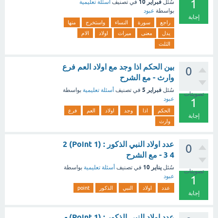
1
فبراير 10
سُئل
في تصنيف
أسئلة تعليمية
بواسطة
عبود
إجابة
راجع
سورة
النساء
واستخرج
منها
يدل
معنى
ميراث
اولاد
الام
الثلث
بين الحكم اذا وجد مع اولاد العم فرع
0
وارث - مع الشرح
فبراير 5
سُئل
في تصنيف
أسئلة تعليمية
بواسطة
تصويتات
عبود
1
الحكم
اذا
وجد
اولاد
العم
فرع
إجابة
وارث
عدد اولاد النبي الذكور : (1 Point) 2
0
3 4 - مع الشرح
يناير 10
سُئل
في تصنيف
أسئلة تعليمية
بواسطة
تصويتات
عبود
1
عدد
اولاد
النبي
الذكور
point
إجابة
عدد اولاد النبي الذكور : (1 Point) -