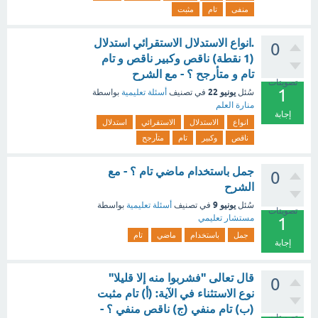
منفى
تام
مثبت
.انواع الاستدلال الاستقرائي استدلال
0
(1 نقطة) ناقص وكبير ناقص و تام
تام و متأرجح ؟ - مع الشرح
تصويتات
1
يونيو 22
سُئل
في تصنيف
أسئلة تعليمية
بواسطة
منارة العلم
إجابة
انواع
الاستدلال
الاستقرائي
استدلال
ناقص
وكبير
تام
متأرجح
جمل باستخدام ماضي تام ؟ - مع
0
الشرح
يونيو 9
سُئل
في تصنيف
أسئلة تعليمية
بواسطة
تصويتات
مستشار تعليمي
1
جمل
باستخدام
ماضي
تام
إجابة
قال تعالى "فشربوا منه إلا قليلا"
0
نوع الاستثناء في الآية: (أ) تام مثبت
(ب) تام منفي (ج) ناقص منفي ؟ -
تصويتات