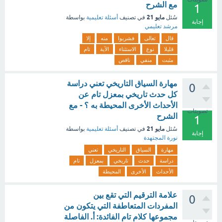
مع الشرح
1
مايو 21
سُئل
في تصنيف
أسئلة تعليمية
بواسطة
إجابة
مرشد تعليمي
قال
تعالى
فشربوا
منه
إلا
قليلا
نوع
الاستثناء
الآية
تام
مثبت
منفي
ناقص
مهارة السياق التاريخي تعني دراسة
0
كل حدث تاريخي بمعزل تام عن
الأحداث الأخرى المحيطة به ؟ - مع
تصويتات
الشرح
1
مايو 21
سُئل
في تصنيف
أسئلة تعليمية
بواسطة
إجابة
نورة المجتهدة
مهارة
السياق
التاريخي
تعني
دراسة
حدث
تاريخي
بمعزل
تام
الأحداث
الأخرى
المحيطة
علامة الترقيم التي تقع بين
0
المفردات المتعاطفة التي يتكون من
مجموعها كلام تام الفائدة: أ. الفاصلة