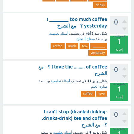
drinks
I ________ too much coffee
0
yesterday ؟ - مع الشرح
3 أيام
سُئل
منذ
في تصنيف
أسئلة تعليمية
تصويتات
بواسطة
مفتاح النجاح
1
coffee
much
too
________
إجابة
yesterday
I love the ......... of coffee ؟ - مع
0
الشرح
يوليو 11
سُئل
في تصنيف
أسئلة تعليمية
بواسطة
تصويتات
منارة العلم
1
coffee
love
إجابة
I can't stop (drank-drinking-
0
drinks-drink) tea and coffee.
؟ - مع الشرح
تصويتات
1
يوليو 9
سُئل
في تصنيف
أسئلة تعليمية
بواسطة