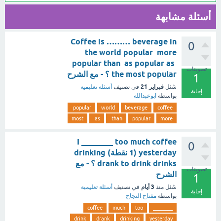
أسئلة مشابهة
Coffee is ……… beverage in
0
the world popular more
popular than as popular as
تصويتات
the most popular ؟ - مع الشرح
1
فبراير 21
سُئل
في تصنيف
أسئلة تعليمية
إجابة
بواسطة
ابوعبدالله
popular
world
beverage
coffee
most
as
than
popular
more
I ________ too much coffee
0
yesterday (1 نقطة) drinking
drank to drink drinks ؟ - مع
تصويتات
الشرح
1
3 أيام
سُئل
منذ
في تصنيف
أسئلة تعليمية
إجابة
بواسطة
مفتاح النجاح
coffee
much
too
________
drink
drank
drinking
yesterday