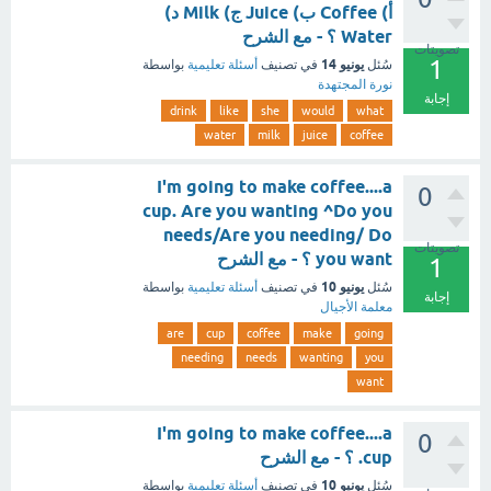
أ) Coffee ب) Juice ج) Milk د)
Water ؟ - مع الشرح
تصويتات
1
يونيو 14
سُئل
في تصنيف
أسئلة تعليمية
بواسطة
نورة المجتهدة
إجابة
drink
like
she
would
what
water
milk
juice
coffee
I'm going to make coffee....a
0
cup. Are you wanting ^Do you
needs/Are you needing/ Do
تصويتات
you want ؟ - مع الشرح
1
يونيو 10
سُئل
في تصنيف
أسئلة تعليمية
بواسطة
إجابة
معلمة الأجيال
are
cup
coffee
make
going
needing
needs
wanting
you
want
I'm going to make coffee....a
0
cup. ؟ - مع الشرح
يونيو 10
سُئل
في تصنيف
أسئلة تعليمية
بواسطة