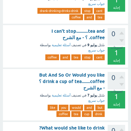
جواب سريع
إجابة
drank-drinking-drinks-drink
stop
cant
coffee
and
tea
I can't stop..........tea and
0
coffee. ؟ - مع الشرح
يوليو 9
سُئل
في تصنيف
أسئلة تعليمية
بواسطة
تصويتات
جواب سريع
1
coffee
and
tea
stop
cant
إجابة
But And So Or Would you like
0
drink a cup of tea.......coffee ؟
- مع الشرح
تصويتات
1
يوليو 7
سُئل
في تصنيف
أسئلة تعليمية
بواسطة
جواب سريع
إجابة
like
you
would
and
but
coffee
tea
cup
drink
What would she like to drink?
0