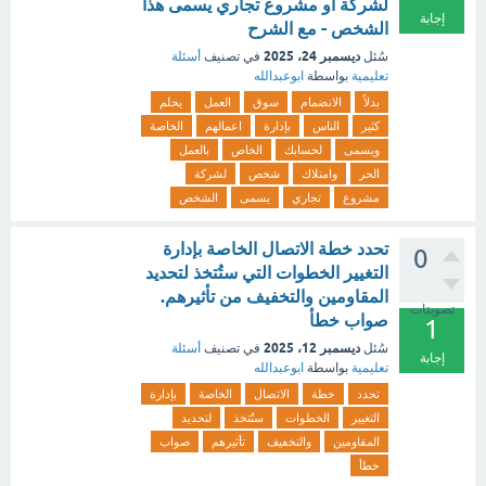
لشركة او مشروع تجاري يسمى هذا
إجابة
الشخص - مع الشرح
ديسمبر 24، 2025
سُئل
في تصنيف
أسئلة
تعليمية
بواسطة
ابوعبدالله
بدلاً
الانضمام
سوق
العمل
يحلم
كثير
الناس
بإدارة
اعمالهم
الخاصة
ويسمى
لحسابك
الخاص
بالعمل
الحر
وامتلاك
شخص
لشركة
مشروع
تجاري
يسمى
الشخص
تحدد خطة الاتصال الخاصة بإدارة
0
التغيير الخطوات التي ستُتخذ لتحديد
المقاومين والتخفيف من تأثيرهم.
تصويتات
صواب خطأ
1
ديسمبر 12، 2025
سُئل
في تصنيف
أسئلة
إجابة
تعليمية
بواسطة
ابوعبدالله
تحدد
خطة
الاتصال
الخاصة
بإدارة
التغيير
الخطوات
ستُتخذ
لتحديد
المقاومين
والتخفيف
تأثيرهم
صواب
خطأ