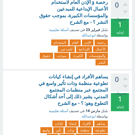
رخصة ؤ الإذن العام لاستخدام
0
الأعمال الإبداعية للمبدعين
والمؤسسات الكبيرة، بموجب حقوق
تصويتات
النشر ؟ - مع الشرح
1
فبراير 23
سُئل
في تصنيف
أسئلة تعليمية
إجابة
بواسطة
ابوعبدالله
رخصة
الإذن
العام
لاستخدام
الأعمال
الإبداعية
للمبدعين
والمؤسسات
الكبيرة،
بموجب
حقوق
النشر
يساهم الأفراد في إنشاء كيانات
0
تطوعية منظمة وذات تأثير واسع في
المجتمع عبر منظمات المجتمع
تصويتات
المدني، يشير ذلك إلى أحد أشكال
1
التطوع وهو: ؟ - مع الشرح
إجابة
مارس 14
سُئل
في تصنيف
أسئلة تعليمية
بواسطة
ابوعبدالله
يساهم
الأفراد
إنشاء
كيانات
تطوعية
منظمة
وذات
تأثير
واسع