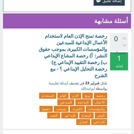
أسئلة مشابهة
رخصة تمنح الإذن العام لاستخدام
0
الأعمال الإبداعية للمبدعين
والمؤسسات الكبيرة، بموجب حقوق
تصويتات
النشر: أ) رخصة المشاع الإبداعي
1
ب) رخصة التقييد الإبداعي ج)
إجابة
رخصة التحايل الإبداعي ؟ - مع
الشرح
فبراير 23
سُئل
في تصنيف
أسئلة تعليمية
بواسطة
ابوعبدالله
رخصة
تمنح
الإذن
العام
لاستخدام
الأعمال
الإبداعية
للمبدعين
والمؤسسات
الكبيرة،
بموجب
حقوق
النشر
المشاع
الإبداعي
التقييد
الإبداعي
التحايل