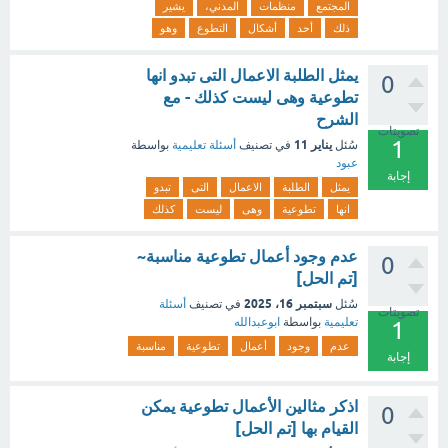
المجتمع
منظمات
المدني،
يشير
ذلك
أحد
أشكال
التطوع
وهو
يمثل الطلبة الاعمال التى تبدو انها
0
تطوعية وهى ليست كذلك - مع
الشرح
تصويتات
1
يناير 11
سُئل
في تصنيف
أسئلة تعليمية
بواسطة
عبود
إجابة
يمثل
الطلبة
الاعمال
التى
تبدو
انها
تطوعية
وهى
ليست
كذلك
عدم وجود أعمال تطوعية مناسبة~
0
[تم الحل]
سبتمبر 16، 2025
سُئل
في تصنيف
أسئلة
تصويتات
تعليمية
بواسطة
ابوعبدالله
1
عدم
وجود
أعمال
تطوعية
مناسبة
إجابة
اذكر مثالين الأعمال تطوعية يمكن
0
القيام بها [تم الحل]