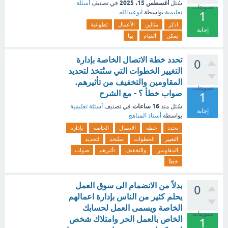
أغسطس 15، 2025
سُئل
في تصنيف
أسئلة
تصويتات
تعليمية
بواسطة
ابوعبدالله
1
اذكر
مثالين
الأعمال
تطوعية
إجابة
يمكن
القيام
بها
تحدد خطة الاتصال الخاصة بإدارة
0
التغيير الخطوات التي ستُتخذ لتحديد
المقاومين والتخفيف من تأثيرهم.
تصويتات
صواب خطأ ؟ - مع الشرح
1
16 ساعات
سُئل
منذ
في تصنيف
أسئلة تعليمية
إجابة
بواسطة
أستاذ المناهج
تحدد
خطة
الاتصال
الخاصة
بإدارة
التغيير
الخطوات
ستُتخذ
لتحديد
المقاومين
والتخفيف
تأثيرهم
صواب
خطأ
بدلاً من الانضمام الى سوق العمل
0
يحلم كثير من الناس بإدارة اعمالهم
الخاصة ويسمى العمل لحسابك
تصويتات
الخاص بالعمل الحر وامتلاك شخص
1