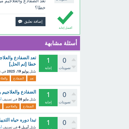
تعد الضفادع والعلاجيم من 
خطا؟
أفضل إجابة
أسئلة مشابهة
تعد الضفادع والعلاجي
1
0
خطا [تم الحل]
تصويتات
إجابة
يوليو 19، 2025
سُئل
في ت
تعد
الضفادع
والعلا
‏الضفادع والعلاجيم 
1
0
مايو 26
سُئل
في تصنيف
أس
تصويتات
إجابة
الضفادع
والعلاجيم
تبدا دوره حياه الثد
1
0
أبريل 4
سُئل
في تصنيف
أس