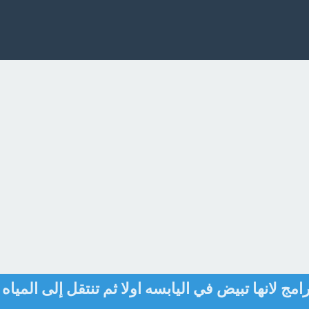
امج لانها تبيض في اليابسه اولا ثم تنتقل إلى المياه