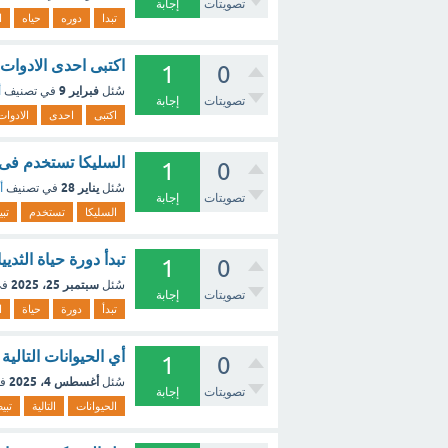
تصويتات
إجابة
تبدا
دوره
حياه
ا
اكتبى احدى الادوات 
1
0
فبراير 9
سُئل
في تصنيف
أ
تصويتات
إجابة
اكتبى
احدى
الادوات
السليكا تستخدم فى 
1
0
يناير 28
سُئل
في تصنيف
أ
تصويتات
إجابة
السليكا
تستخدم
تب
تبدأ دورة حياة الثد
1
0
سبتمبر 25، 2025
سُئل
في
تصويتات
إجابة
تبدأ
دورة
حياة
ا
أي الحيوانات التالية
1
0
أغسطس 4، 2025
سُئل
ف
تصويتات
إجابة
الحيوانات
التالية
تبي