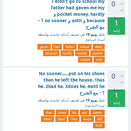
I didn't go to school my
0
father had gaven me my
pocket money. hardly و
تصويتات
because و until و no sooner ؟ -
1
مع الشرح
إجابة
يونيو 19
سُئل
في تصنيف
أسئلة تعليمية
بواسطة
أستاذ المناهج
gaven
had
father
school
didnt
because
hardly
money
pocket
sooner
until
No sooner......put on his shoes
0
than he left the house..1has
he. 2had he. 3does he. 4will he
تصويتات
؟ - مع الشرح
1
يونيو 10
سُئل
في تصنيف
أسئلة تعليمية
بواسطة
إجابة
نورة المجتهدة
than
shoes
his
put
sooner
3does
2had
1has
house
left
4will