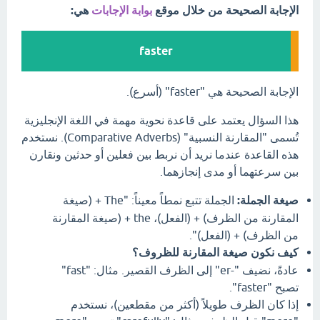
الإجابة الصحيحة من خلال موقع
بوابة الإجابات
هي:
faster
الإجابة الصحيحة هي "faster" (أسرع).
هذا السؤال يعتمد على قاعدة نحوية مهمة في اللغة الإنجليزية
تُسمى "المقارنة النسبية" (Comparative Adverbs). نستخدم
هذه القاعدة عندما نريد أن نربط بين فعلين أو حدثين ونقارن
بين سرعتهما أو مدى إنجازهما.
صيغة الجملة:
الجملة تتبع نمطاً معيناً: "The + (صيغة
المقارنة من الظرف) + (الفعل)، the + (صيغة المقارنة
من الظرف) + (الفعل)".
كيف نكون صيغة المقارنة للظروف؟
عادةً، نضيف "-er" إلى الظرف القصير. مثال: "fast"
تصبح "faster".
إذا كان الظرف طويلاً (أكثر من مقطعين)، نستخدم