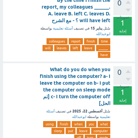
By the time I finish the
0
report, my colleagues ______.
A. leave B. left C. leaves D.
تصويتات
will have left ؟ - مع الشرح
1
يناير 15
سُئل
في تصنيف
أسئلة تعليمية
بواسطة
إجابة
ابوعبدالله
colleagues
report
finish
time
will
leaves
left
leave
______
have
What do you do when you
0
finish using the computer? a- I
leave the computer on b- I put
تصويتات
the computer on sleep mode
1
c- I turn the computer off [تم
إجابة
الحل]
أغسطس 22، 2025
سُئل
في تصنيف
أسئلة
تعليمية
بواسطة
ابوعبدالله
using
finish
when
you
what
sleep
put
leave
computer
off
turn
mode