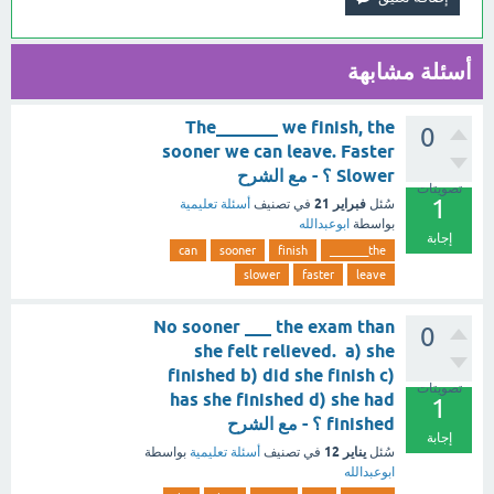
أسئلة مشابهة
The_______ we finish, the
0
sooner we can leave. Faster
Slower ؟ - مع الشرح
تصويتات
1
فبراير 21
سُئل
في تصنيف
أسئلة تعليمية
بواسطة
ابوعبدالله
إجابة
can
sooner
finish
the_______
slower
faster
leave
No sooner ___ the exam than
0
she felt relieved. a) she
finished b) did she finish c)
تصويتات
has she finished d) she had
1
finished ؟ - مع الشرح
إجابة
يناير 12
سُئل
في تصنيف
أسئلة تعليمية
بواسطة
ابوعبدالله