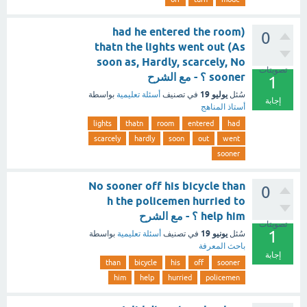
(had he entered the room
0
thatn the lights went out (As
soon as, Hardly, scarcely, No
تصويتات
sooner ؟ - مع الشرح
1
يوليو 19
سُئل
في تصنيف
أسئلة تعليمية
بواسطة
إجابة
أستاذ المناهج
lights
thatn
room
entered
had
scarcely
hardly
soon
out
went
sooner
No sooner off his bicycle than
0
h the policemen hurried to
help him ؟ - مع الشرح
تصويتات
1
يونيو 19
سُئل
في تصنيف
أسئلة تعليمية
بواسطة
باحث المعرفة
إجابة
than
bicycle
his
off
sooner
him
help
hurried
policemen