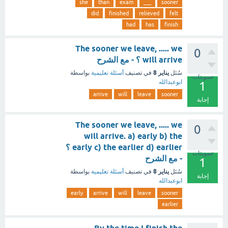
she
than
exam
___
sooner
did
finished
relieved
felt
had
has
finish
The sooner we leave, ..... we
0
will arrive ؟ - مع الشرح
يناير 8
سُئل
في تصنيف
أسئلة تعليمية
بواسطة
تصويتات
ابوعبدالله
1
arrive
will
leave
sooner
إجابة
The sooner we leave, ..... we
0
will arrive. a) early b) the
early c) the earlier d) earlier ؟
تصويتات
- مع الشرح
1
يناير 8
سُئل
في تصنيف
أسئلة تعليمية
بواسطة
إجابة
ابوعبدالله
early
arrive
will
leave
sooner
earlier