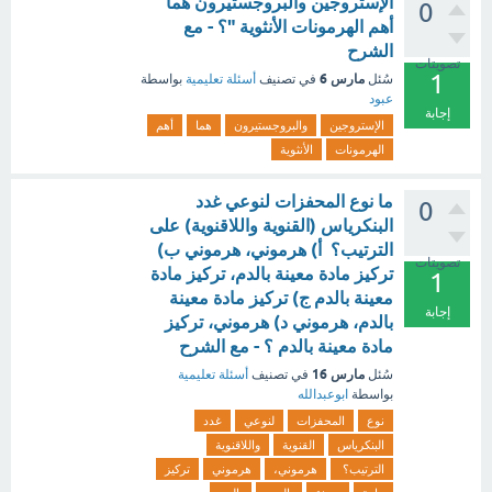
الإستروجين والبروجستيرون هما
0
أهم الهرمونات الأنثوية "؟ - مع
الشرح
تصويتات
1
مارس 6
سُئل
في تصنيف
أسئلة تعليمية
بواسطة
عبود
إجابة
الإستروجين
والبروجستيرون
هما
أهم
الهرمونات
الأنثوية
ما نوع المحفزات لنوعي غدد
0
البنكرياس (القنوية واللاقنوية) على
الترتيب؟ أ) هرموني، هرموني ب)
تصويتات
تركيز مادة معينة بالدم، تركيز مادة
1
معينة بالدم ج) تركيز مادة معينة
إجابة
بالدم، هرموني د) هرموني، تركيز
مادة معينة بالدم ؟ - مع الشرح
مارس 16
سُئل
في تصنيف
أسئلة تعليمية
بواسطة
ابوعبدالله
نوع
المحفزات
لنوعي
غدد
البنكرياس
القنوية
واللاقنوية
الترتيب؟
هرموني،
هرموني
تركيز