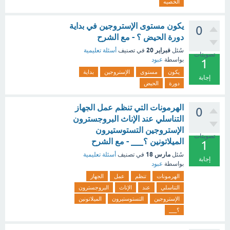
الخصيه
يكون مستوى الإستروجين في بداية
0
دورة الحيض ؟ - مع الشرح
فبراير 20
سُئل
في تصنيف
أسئلة تعليمية
تصويتات
بواسطة
عبود
1
يكون
مستوى
الإستروجين
بداية
إجابة
دورة
الحيض
الهرمونات التي تنظم عمل الجهاز
0
التناسلي عند الإناث البروجسترون
الإستروجين التستوستيرون
تصويتات
الميلاتونين ؟___ - مع الشرح
1
مارس 18
سُئل
في تصنيف
أسئلة تعليمية
إجابة
بواسطة
عبود
الهرمونات
تنظم
عمل
الجهاز
التناسلي
عند
الإناث
البروجسترون
الإستروجين
التستوستيرون
الميلاتونين
؟___