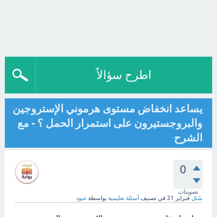
اطرح سؤالاً
يساعد انخفاض مستوى هرموني الإستروجين
والبروجستيرون على استمرار الحمل ؟ - مع
الشرح
0
تصويتات
سُئل
فبراير 21
في تصنيف
أسئلة تعليمية
بواسطة
عبود