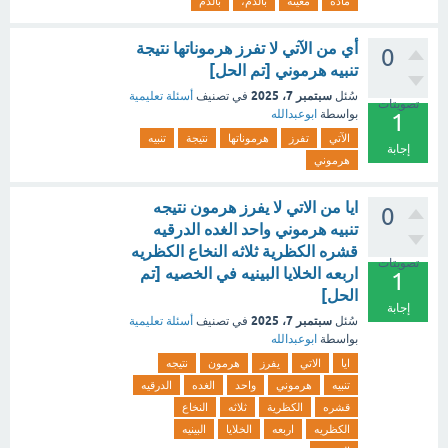
مادة
معينة
بالدم،
بالدم
أي من الآتي لا تفرز هرموناتها نتيجة
0
تنبيه هرموني [تم الحل]
سبتمبر 7، 2025
سُئل
في تصنيف
أسئلة تعليمية
تصويتات
بواسطة
ابوعبدالله
1
الآتي
تفرز
هرموناتها
نتيجة
تنبيه
إجابة
هرموني
ايا من الاتي لا يفرز هرمون نتيجه
0
تنبيه هرموني واحد الغده الدرقيه
قشره الكظرية ثلاثه النخاع الكظريه
تصويتات
اربعه الخلايا البينيه في الخصيه [تم
1
الحل]
إجابة
سبتمبر 7، 2025
سُئل
في تصنيف
أسئلة تعليمية
بواسطة
ابوعبدالله
ايا
الاتي
يفرز
هرمون
نتيجه
تنبيه
هرموني
واحد
الغده
الدرقيه
قشره
الكظرية
ثلاثه
النخاع
الكظريه
اربعه
الخلايا
البينيه