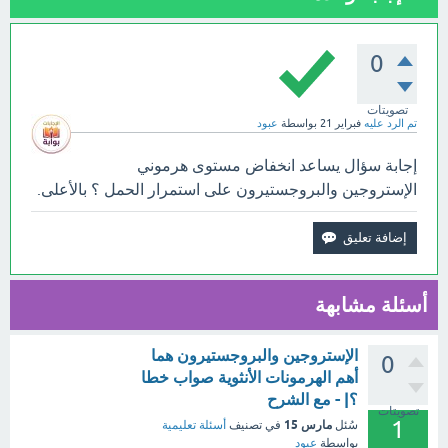
0
تصويتات
تم الرد عليه
فبراير 21
بواسطة
عبود
إجابة سؤال يساعد انخفاض مستوى هرموني
الإستروجين والبروجستيرون على استمرار الحمل ؟ بالأعلى.
أسئلة مشابهة
الإستروجين والبروجستيرون هما
0
أهم الهرمونات الأنثوية صواب خطا
؟| - مع الشرح
تصويتات
1
مارس 15
سُئل
في تصنيف
أسئلة تعليمية
بواسطة
عبود