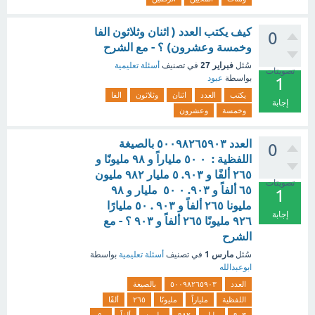
كيف يكتب العدد ( اثنان وثلاثون الفا
0
وخمسة وعشرون) ؟ - مع الشرح
فبراير 27
سُئل
في تصنيف
أسئلة تعليمية
تصويتات
بواسطة
عبود
1
يكتب
العدد
اثنان
وثلاثون
الفا
إجابة
وخمسة
وعشرون
العدد ٥٠٠٩٨٢٦٥٩٠٣ بالصيغة
0
اللفظية : ۰ ٥٠ ملياراً و ٩٨ مليونًا و
٢٦٥ ألفًا و ٩٠٣. ٥ ملیار ۹۸۲ مليون
تصويتات
٦٥ ألفاً و ٩٠٣. ۰ ٥٠ ملیار و ٩٨
1
مليونا ٢٦٥ ألفاً و ٩٠٣ . ٥٠ مليارًا
إجابة
٩٢٦ مليونًا ٢٦٥ ألفاً و ٩٠٣ ؟ - مع
الشرح
مارس 1
سُئل
في تصنيف
أسئلة تعليمية
بواسطة
ابوعبدالله
العدد
٥٠٠٩٨٢٦٥٩٠٣
بالصيغة
اللفظية
ملياراً
مليونًا
٢٦٥
ألفًا