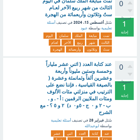
تمت مبايعة الملك سلمان في اليوم
0
الثالث من شهر ربيع الآخر لعـام
ستٌ وثلاثون وأربعمائة من الهجرة
تصويتات
1
أغسطس 15، 2024
سُئل
في تصنيف
أسئلة
تعليمية
بواسطة
عبود
إجابة
تمت
مبايعة
الملك
سلمان
اليوم
الثالث
شهر
ربيع
الآخر
لعـام
ستٌ
وثلاثون
وأربعمائة
الهجرة
عند كتابة العدد ( اثني عشر ملياراً
0
وخمسة وستين مليوناً وأربعة
وعشرين ألفاً وثمانمئة وعشرة (
تصويتات
بالصيغة القياسية ، فإننا نضع على
1
الترتيب في منزلتي مئات الألوف
إجابة
ومئات الملايين الرقمين : أ - . و .
ب - ۲ و ۰ ج - ٥و٠ د) ۲ و ٥ ؟ - مع
الشرح
فبراير 28
سُئل
في تصنيف
أسئلة تعليمية
بواسطة
ابوعبدالله
عند
كتابة
العدد
اثني
عشر