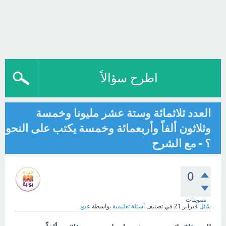
اطرح سؤالاً
العدد ثلاثمائة وستة عشر مليونا وخمسة
وثلاثون ألفاً وأربعمائة وخمسة يكتب على النحو
؟ - مع الشرح
0
تصويتات
سُئل
فبراير 21
في تصنيف
أسئلة تعليمية
بواسطة
عبود