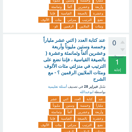
ملياراً
وخمسة
وستين
مليوناً
وأربعة
وعشرين
ألفاً
وثمانمئة
وعشرة
بالصيغة
القياسية
فإننا
نضع
الترتيب
منزلتي
مئات
الألوف
ومئات
الملايين
الرقمين
٥و٠
عند كتابة العدد ( اثني عشر ملياراً
0
وخمسة وستين مليوناً وأربعة
وعشرين ألفاً وثمانمئة وعشرة (
تصويتات
بالصيغة القياسية ، فإننا نضع على
1
الترتيب في منزلتي مئات الألوف
إجابة
ومئات الملايين الرقمين ؟ - مع
الشرح
فبراير 28
سُئل
في تصنيف
أسئلة تعليمية
بواسطة
ابوعبدالله
عند
كتابة
العدد
اثني
عشر
ملياراً
وخمسة
وستين
مليوناً
وأربعة
وعشرين
ألفاً
وثمانمئة
وعشرة
بالصيغة
القياسية
فإننا
نضع
الترتيب
منزلتي
مئات
الألوف
ومئات
الملايين
الرقمين