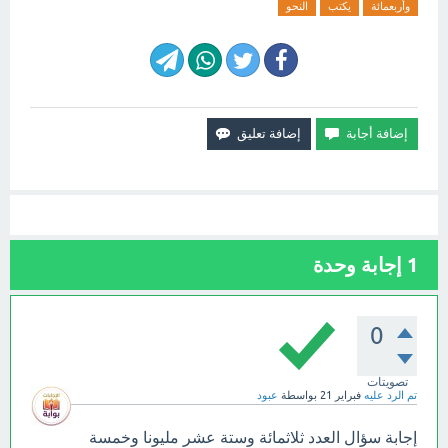
وأربعمائة
يكتب
النحو
1
إجابة وحدة
0
تصويتات
تم الرد عليه
فبراير 21
بواسطة
عبود
إجابة سؤال العدد ثلاثمائة وستة عشر مليونا وخمسة