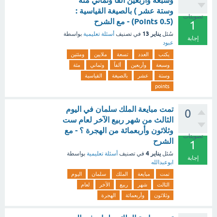
وسبعة وأربعين ألفاً وثماني مئة
وستة عشر ) بالصيغة القياسية :
تصويتات
(0.5 Points) - مع الشرح
1
يناير 13
سُئل
في تصنيف
أسئلة تعليمية
بواسطة
إجابة
عبود
يكتب
العدد
تسعة
ملايين
ومئتين
وسبعة
وأربعين
ألفاً
وثماني
مئة
وستة
عشر
بالصيغة
القياسية
points
تمت مبايعة الملك سلمان في اليوم
0
الثالث من شهر ربيع الآخر لعام ست
وثلاثون وأربعمائة من الهجرة ؟ - مع
تصويتات
الشرح
1
يناير 4
سُئل
في تصنيف
أسئلة تعليمية
بواسطة
إجابة
ابوعبدالله
تمت
مبايعة
الملك
سلمان
اليوم
الثالث
شهر
ربيع
الآخر
لعام
وثلاثون
وأربعمائة
الهجرة