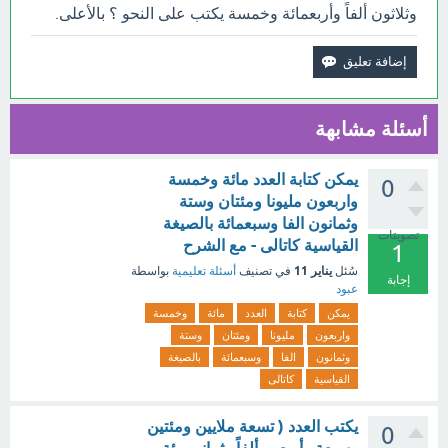
وثلاثون ألفاً وأربعمائة وخمسة يكتب على النحو ؟ بالأعلى.
أسئلة مشابهة
يمكن كتابة العدد مائة وخمسة
0
واربعون مليونا ومئتان وستة
وثمانون الفا وسبعمائة بالصيغة
تصويتات
القياسية كاتالى - مع الشرح
1
يناير 11
سُئل
في تصنيف
أسئلة تعليمية
بواسطة
إجابة
عبود
يمكن
كتابة
العدد
مائة
وخمسة
واربعون
مليونا
ومئتان
وستة
وثمانون
الفا
وسبعمائة
بالصيغة
القياسية
كاتالى
يكتب العدد ( تسعة ملايين ومئتين
0