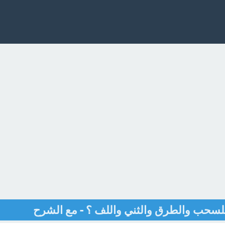
للسحب والطرق والثني واللف ؟ - مع الشرح