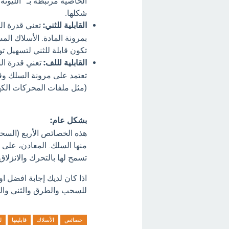
الخاصية مرتبطة بـ "الليونة"
شكلها.
القابلية للثني:
تعني قدرة الس
بمرونة المادة. الأسلاك ال
تكون قابلة للثني لتسهيل تو
القابلية لللف:
تعني قدرة ال
تعتمد على مرونة السلك وقابل
(مثل ملفات المحركات الكهر
بشكل عام:
هذه الخصائص الأربع (السحب
منها السلك. المعادن، عل
تسمح لها بالتحرك والانزلاق 
اذا كان لديك إجابة افضل ا
للسحب والطرق والثني والل
خصائص
الأسلاك
قابليتها
ل