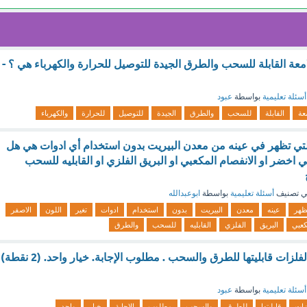
للامعة القابلة للسحب والطرق الجيدة للتوصيل للحرارة والكهرباء هي ؟ -
أسئلة تعليمية
بواسطة
عبود
معة
القابلة
للسحب
والطرق
الجيدة
للتوصيل
للحرارة
والكهرباء
 التي تظهر في عينه من معدن البيريت بدون استخدام أي ادوات هي هل
لي اخضر او الانفصام المكعبي او البريق الفلزي او القابليه للسحب
 تصنيف
أسئلة تعليمية
بواسطة
ابوعبدالله
ظهر
عينه
معدن
البيريت
بدون
استخدام
ادوات
تغير
اللون
الاصفر
كعبي
البريق
الفلزي
القابليه
للسحب
والطرق
من خصائص أشباه الفلزات قابليتها للطرق والسحب . مطلوب الإجابة. خيار واحد. (2 نقطة)
أسئلة تعليمية
بواسطة
عبود
زات
قابليتها
للطرق
والسحب
مطلوب
الإجابة
خيار
واحد