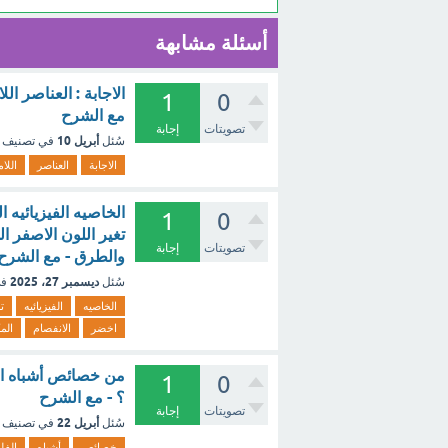
أسئلة مشابهة
الاجابة : العناصر ا
1
0
مع الشرح
تصويتات
إجابة
أبريل 10
سُئل
في تصنيف
الاجابة
العناصر
اللا
الخاصيه الفيزيائيه
1
0
تغير اللون الاصفر ا
تصويتات
إجابة
والطرق - مع الشرح
ديسمبر 27، 2025
سُئل
في
الخاصيه
الفيزيائيه
ت
اخضر
الانفصام
الم
1
0
؟ - مع الشرح
تصويتات
إجابة
أبريل 22
سُئل
في تصنيف
خصائص
أشباه
الفل