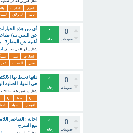
فبراير 26
سُئل
في تصنيف
الفرق
الفلزات
والم
قابلة
للانزلاق
للسح
أي من هذه الخيارات ي
1
0
عن البحر. ب) طباعة
تصويتات
إجابة
أغنية عن المطر? - 
يناير 8
سُئل
في تصنيف
أسئ
الخيارات
يمثل
تمثيلًا
صور
للسحب
عمل
ذاتها تحيط بها الال
1
0
هي المواد الصلبة الب
تصويتات
إجابة
سبتمبر 26، 2025
سُئل
في
ذاتها
تحيط
بها
ا
لتوصيل
المواد
الصل
اجابة : العناصر الل
1
0
مع الشرح
تصويتات
إجابة
أبريل 1