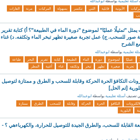
أسئلة تعليمية
بواسطة
ابوعبدالله
ركبات
الأيونية
قابلية
الثني
تنكسر
بسهولة
المركبات
مرنة
القارات
ب
مثل "تمثيلًا عمليًا" لموضوع "دورة الماء في الطبيعة"؟ أ) كتابة تقرير
 صور للسحب. ج) عمل تجربة صغيرة تظهر تبخر الماء وتكثفه. د) غناء
مع الشرح
لة تعليمية
بواسطة
ابوعبدالله
عمليًا
لموضوع
دورة
الماء
الطبيعة
كتابة
تقرير
البحر
طباعة
تجربة
صغيرة
تظهر
تبخر
وتكثفه
غناء
أغنية
المطر
كترونات التكافؤ الحرة الحركة وقابلة للسحب و الطرق و ممتازة لتوصيل
لورية [تم الحل]
 تصنيف
أسئلة تعليمية
بواسطة
ابوعبدالله
لالكترونات
التكافؤ
الحرة
الحركة
وقابلة
للسحب
الطرق
ممتازة
بة
البلورية
امعة القابلة للسحب، والطرق الجيدة للتوصيل للحرارة، والكهرباءهي ؟ -