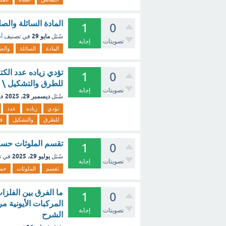
المادة السائلة والص
1
0
مايو 29
سُئل
في تصنيف
أس
تصويتات
إجابة
المادة
السائلة
والص
تؤدي زياده عدد الكت
1
0
للطرق والتشكيل \ زي
تصويتات
إجابة
ديسمبر 29، 2025
سُئل
في
تؤدي
زياده
عدد
للطرق
والتشكيل
ق
تقسم الملوثات حسب 
1
0
يوليو 29، 2025
سُئل
في ت
تصويتات
إجابة
تقسم
الملوثات
حس
ما الفرق بين الفلزا
1
0
المركبات الأيونية مر
تصويتات
إجابة
الشرح