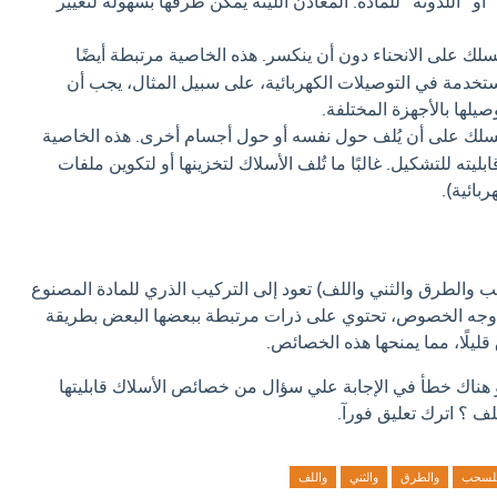
 أو "اللدونة" للمادة. المعادن اللينة يمكن طرقها بسهولة لتغيير
لك على الانحناء دون أن ينكسر. هذه الخاصية مرتبطة أيضًا
مستخدمة في التوصيلات الكهربائية، على سبيل المثال، يجب أن
صيلها بالأجهزة المختلفة.
سلك على أن يُلف حول نفسه أو حول أجسام أخرى. هذه الخاصية
يته للتشكيل. غالبًا ما تُلف الأسلاك لتخزينها أو لتكوين ملفات
بائية).
 والطرق والثني واللف) تعود إلى التركيب الذري للمادة المصنوع
ى وجه الخصوص، تحتوي على ذرات مرتبطة ببعضها البعض بطريقة
قليلًا، مما يمنحها هذه الخصائص.
و هناك خطأ في الإجابة علي سؤال من خصائص الأسلاك قابليتها
ف ؟ اترك تعليق فورآ.
لسحب
والطرق
والثني
واللف