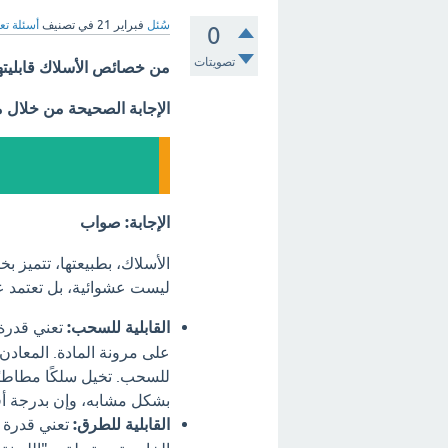
سُئل
فبراير 21
في تصنيف
أسئلة تع
0
تصويتات
من خصائص الأسلاك قابليته
الإجابة الصحيحة من خلال 
الإجابة: صواب
الأسلاك، بطبيعتها، تتميز 
ليست عشوائية، بل تعتمد ع
القابلية للسحب:
تعني قدرة 
على مرونة المادة. المعادن 
للسحب. تخيل سلكًا مطاطيًا
بشكل مشابه، وإن بدرجة أق
القابلية للطرق:
تعني قدرة ا