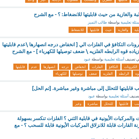
لبة والغازية من حيث قابليتها للانضغاط: ؟ - مع الشرح
ئلة تعليمية
بواسطة
طالب التميز
لبة
والغازية
حيث
قابليتها
للانضغاط
رونات التكافؤ في الفلزات الي [ انخفاض درجه انصهارها \عدم قابليتها
اده قوه الرابطه الفلزيه \ ضعف توصيلها للكهرباء ] - مع الشرح
 تصنيف
أسئلة تعليمية
بواسطة
عبود
الكترونات
التكافؤ
الفلزات
انخفاض
درجه
انصهارها
عدم
قابليتها
وه
الرابطه
الفلزيه
ضعف
توصيلها
للكهرباء
قابليتها للتحلل إلى مباشرة وغير مباشرة. [تم الحل]
صنيف
أسئلة تعليمية
بواسطة
عبود
ب
قابليتها
للتحلل
مباشرة
وغير
ت والمركبات الأيونية في قابلية الثني ؟ الفلزات تنكسر بسهولة
نة القارات قابلة للانزلاق المركبات الأيونية قابلة للسحب ؟ - مع