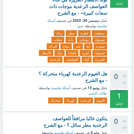
إجابة
العواصف الرعدية موجات ذات
سعات كبيرة~ - مع الشرح
ديسمبر 30، 2025
سُئل
في تصنيف
أسئلة
تعليمية
بواسطة
عبود
سقطت
قطرة
مطر
بركة
فستولد
موجات
ذات
سعات
صغيرة
أما
قفز
سباح
البركة
فسيولد
كبيرة
فلماذا
تولّد
الأمطار
الغزيرة
أثناء
العواصف
الرعدية
هل الغيوم الرعدية كهرباء متحركة ؟
0
- مع الشرح
يونيو 13
سُئل
في تصنيف
أسئلة تعليمية
بواسطة
تصويتات
طالب التميز
1
الغيوم
الرعدية
كهرباء
متحركة
إجابة
يتكون غالبا مرافقاً للعواصف
0
الرعدية مطر سائل ؟ - مع الشرح
مايو 3
سُئل
في تصنيف
أسئلة تعليمية
بواسطة