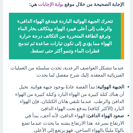
الإجابة الصحيحة من خلال موقع
بوابة الإجابات
هي:
تتحرك الجبهة الهوائية الباردة فيندفع الهواء الدافىء
والرطب إلى أعلى فيبرد الهواء ويتكاثف بخار الماء
وترفع الطاقة المتحررة من التكاثف درجة حرارة
الهواء مما يؤدي إلى تكون تيارات صاعدة ثم تندمج
قطرات الماء وتنمو أكثر حتى تسقط.
عندما تتشكل العواصف الرعدية، تحدث سلسلة من العمليات
الفيزيائية المعقدة. إليك شرح مفصل لما يحدث:
الجبهة الهوائية:
تبدأ القصة عادةً بوجود جبهة هوائية. تخيل
أن هناك كتلة كبيرة من الهواء البارد وكتلة كبيرة من الهواء
الدافئ والرطب. عندما تلتقي هاتان الكتلتان، فإن الهواء
البارد (الأكثر كثافة) يندفع تحت الهواء الدافئ.
صعود الهواء الدافئ:
الهواء الدافئ، لأنه أخف، يبدأ في
الارتفاع بسرعة. هذا الارتفاع يشبه ما يحدث عندما تضع
بالونًا مليئًا بالهواء الساخن، فهو يرتفع إلى الأعلى.