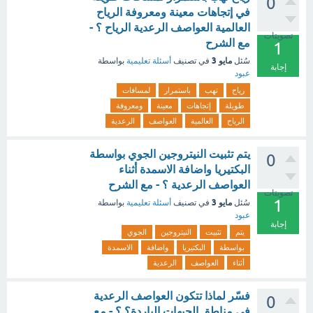
0
في إتجاهات معينة ومعروفة الرياح
العالمية العواصف الرعدية الرياح ؟ -
تصويتات
مع الشرح
1
مايو 3
سُئل
في تصنيف
أسئلة تعليمية
بواسطة
إجابة
عبود
رياح
تهب
باستمرار
لمسافات
طويلة
إتجاهات
معينة
ومعروفة
الرياح
العالمية
العواصف
الرعدية
يتم تثبيت النيتروجين الجوي بواسطة
0
البكتيريا واضافة الاسمدة أثناء
العواصف الرعدية ؟ - مع الشرح
تصويتات
1
مايو 3
سُئل
في تصنيف
أسئلة تعليمية
بواسطة
عبود
إجابة
يتم
تثبيت
النيتروجين
الجوي
بواسطة
البكتيريا
واضافة
الاسمدة
أثناء
العواصف
الرعدية
فسّر لماذا تتكون العواصف الرعدية
0
في مناطق الجبهات الباردة؟ ؟ - مع