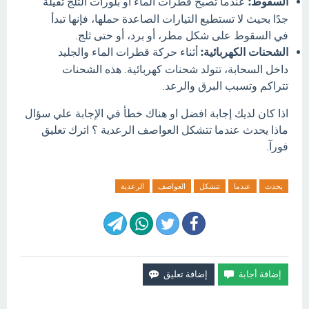
السقوط:
عندما تصبح قطرات الماء أو بلورات الثلج ثقيلة
جدًا بحيث لا تستطيع التيارات الصاعدة حملها، فإنها تبدأ
في السقوط على شكل مطر، أو برد، أو حتى ثلج.
الشحنات الكهربائية:
أثناء حركة قطرات الماء والجليد
داخل السحابة، تتولد شحنات كهربائية. هذه الشحنات
تتراكم وتسبب البرق والرعد.
اذا كان لديك إجابة افضل او هناك خطأ في الإجابة علي سؤال
ماذا يحدث عندما تتشكل العواصف الرعدية ؟ اترك تعليق
فورآ.
يحدث
عندما
تتشكل
العواصف
الرعدية