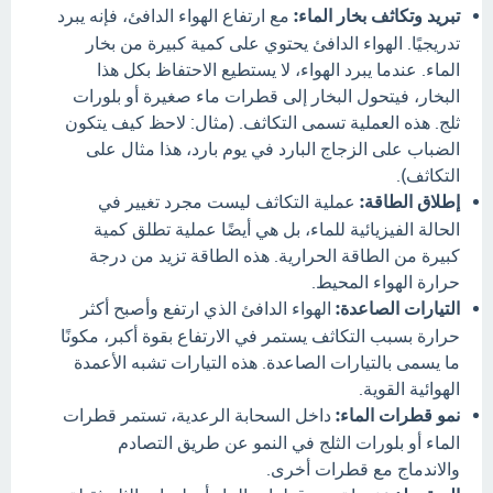
تبريد وتكاثف بخار الماء:
مع ارتفاع الهواء الدافئ، فإنه يبرد
تدريجيًا. الهواء الدافئ يحتوي على كمية كبيرة من بخار
الماء. عندما يبرد الهواء، لا يستطيع الاحتفاظ بكل هذا
البخار، فيتحول البخار إلى قطرات ماء صغيرة أو بلورات
ثلج. هذه العملية تسمى التكاثف. (مثال: لاحظ كيف يتكون
الضباب على الزجاج البارد في يوم بارد، هذا مثال على
التكاثف).
إطلاق الطاقة:
عملية التكاثف ليست مجرد تغيير في
الحالة الفيزيائية للماء، بل هي أيضًا عملية تطلق كمية
كبيرة من الطاقة الحرارية. هذه الطاقة تزيد من درجة
حرارة الهواء المحيط.
التيارات الصاعدة:
الهواء الدافئ الذي ارتفع وأصبح أكثر
حرارة بسبب التكاثف يستمر في الارتفاع بقوة أكبر، مكونًا
ما يسمى بالتيارات الصاعدة. هذه التيارات تشبه الأعمدة
الهوائية القوية.
نمو قطرات الماء:
داخل السحابة الرعدية، تستمر قطرات
الماء أو بلورات الثلج في النمو عن طريق التصادم
والاندماج مع قطرات أخرى.