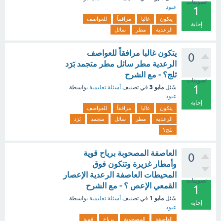
تصويتات
عبود
1
يتكون
غالبا
مرافقاً
للعواصف
إجابة
الرعدية
مطر
سائل
يتكون غالبا مرافقاً للعواصف
0
الرعدية مطر سائل مطر متجمد بَرَد
ثلج؟ - مع الشرح
تصويتات
1
مايو 3
سُئل
في تصنيف
أسئلة تعليمية
بواسطة
عبود
إجابة
يتكون
غالبا
مرافقاً
للعواصف
الرعدية
مطر
سائل
متجمد
بَرَد
ثلج؟
العاصفة المصحوبة برياح قوية
0
وأمطار غزيرة وتتكون فوق
المحيطات العاصفة الرعدية الإعصار
تصويتات
القمعي الإعص ؟ - مع الشرح
1
مايو 1
سُئل
في تصنيف
أسئلة تعليمية
بواسطة
إجابة
عبود
العاصفة
المصحوبة
برياح
قوية