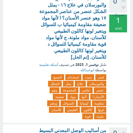
0
والبورسلان في علاج ١٦ - يمثل
الشكل عنصر من عناصر المجموعة
تصويتات
١٧ وهو عنصر الأسنان؟ ا لأنها مواد
1
ضعيفة مقاومة كيميائيا ب للسوائل
إجابة
ويتغير لونها كاللون الطبيعي
للأسنان. مواد ملونة. ج لأنها مواد
قوية مقاومة كيميائيا للسوائل د
ويتغير لونها كاللون الطبيعي
للأسنان. [تم الحل]
نوفمبر 1، 2025
سُئل
في تصنيف
أسئلة تعليمية
بواسطة
ابوعبدالله
فسر
سبب
استخدام
الصمغ
والبورسلان
علاج
يمثل
الشكل
عنصر
عناصر
المجموعة
وهو
الأسنان؟
لأنها
مواد
ضعيفة
مقاومة
كيميائيا
للسوائل
ويتغير
لونها
كاللون
الطبيعي
للأسنان
ملونة
قوية
من أساليب الوصل المعدني البسيط