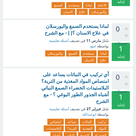
إجابة
الاجابة
لماذا
يستخدم
الصمغ
والبورسلان
علاج
الاسنان
لماذا يستخدم الصمغ والبورسلان
0
في علاج الاسنان ؟| | - مع الشرح
مارس 11
سُئل
في تصنيف
أسئلة تعليمية
تصويتات
بواسطة
عبود
1
لماذا
يستخدم
الصمغ
والبورسلان
إجابة
علاج
الاسنان
أي تركيب في النباتات يساعد على
0
امتصاص المواد المغذية من التربة؟
البلاستيدات الخضراء الصمغ النباتي
تصويتات
أشباه الجذور الطور البوغي ؟ - مع
1
الشرح
إجابة
فبراير 27
سُئل
في تصنيف
أسئلة تعليمية
بواسطة
ابوعبدالله
تركيب
النباتات
يساعد
امتصاص
المواد
المغذية
التربة؟
البلاستيدات
الخضراء
الصمغ
النباتي
أشباه