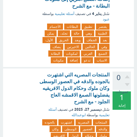
البطانة - مع الشرح
يناير 4
سُئل
في تصنيف
أسئلة تعليمية
بواسطة
عبود
يقتصر
تطبيق
البطانات
الأجسام
الطينية
وهي
حالة
تجلد،
يمكن
بعد
الجفاف
وبعد
الحريق
الأول،
وفي
الحالتين
الاخيرتين
يضاف
الصمغ
العربي
لمكونات
البطانة
الاسباب
تدعو
إضافة
مكونات
المنتجات المصريه التي اشتهرت
0
بالجوده والدقه في العصور الوسطى
وكان ملوك وحكام الدول الافريقيه
تصويتات
يفضلونها الصمغ الاقمشه العاج
1
الجلود - مع الشرح
إجابة
ديسمبر 27، 2025
سُئل
في تصنيف
أسئلة
تعليمية
بواسطة
ابوعبدالله
المنتجات
المصريه
اشتهرت
بالجوده
والدقه
العصور
الوسطى
وكان
ملوك
وحكام
الدول
الافريقيه