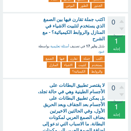
الجذور
الطور
البوغي
اكتب جملة تقارن فيها بين الصمغ
0
الذي يستخدم لتثبيت الاشياء في
المنازل والروابط الكيميائية؟ - مع
تصويتات
الشرح
1
يناير 17
سُئل
في تصنيف
أسئلة تعليمية
بواسطة
إجابة
عبود
اكتب
جملة
تقارن
فيها
الصمغ
يستخدم
لتثبيت
الاشياء
المنازل
والروابط
الكيميائية؟
لا يقتصر تطبيق البطانات على
0
الأجسام الطينية وهي في حالة تجلد،
‏بل يمكن تطبيق البطانات على
تصويتات
الأجسام بعد الجفاف وبعد الحريق
1
الأول، ‏وفي الحالتين الاخيرتين
إجابة
يضاف الصمغ العربي لمكونات
البطانة. ‏ما الاسباب التي تدعو إلى
إضافة الصمغ العربي إلى مكونات