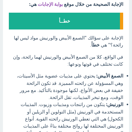
الإجابة الصحيحة من خلال موقع
بوابة الإجابات
هي:
خطــأ
الإجابة على سؤالك "الصمغ الأبيض والورنيش مواد ليس لها
رائحة؟" هي
خطأ
.
في الواقع، كلا من الصمغ الأبيض والورنيش لهما رائحة، وإن
كانت تختلف في قوتها ونوعها:
الصمغ الأبيض:
يحتوي على مذيبات عضوية مثل الأسيتات،
وهي المسؤولة عن رائحته المميزة. قد تكون الرائحة
خفيفة في بعض الأنواع، لكنها موجودة بالتأكيد. مع مرور
الوقت، ومع تبخر المذيبات، تقل الرائحة.
الورنيش:
يتكون من راتنجات ومذيبات وزيوت. المذيبات
المستخدمة في الورنيش (مثل التولوين أو الزيلين أو
الكحول) هي التي تعطي الورنيش رائحته القوية. أنواع
الورنيش المختلفة لها روائح مختلفة بناءً على المذيبات