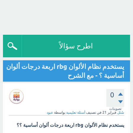
اطرح سؤالاً
يستخدم نظام الألوان rbg اربعة درجات ألوان
أساسية ؟ - مع الشرح
0
تصويتات
سُئل
فبراير 21
في تصنيف
أسئلة تعليمية
بواسطة
عبود
يستخدم نظام الألوان rbg اربعة درجات ألوان أساسية ؟؟