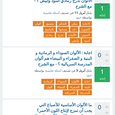
الألوان تدرج رمادي أسود وأبيض ؟ -
تصويتات
مع الشرح
1
أبريل 11
سُئل
في تصنيف
أسئلة تعليمية
إجابة
بواسطة
عبود
الاجابة
يمكن
التحكم
بتنسيق
ألوان
الصورة
عند
مسحها
بالماسح
الضوئي
الألوان
تدرج
رمادي
أسود
وأبيض
اجابة : الألوان السوداء و الرمادية و
0
البنية و الصفراء و البيضاء هم ألوان
المدرسة السريالية ؟ - مع الشرح
تصويتات
1
أبريل 3
سُئل
في تصنيف
أسئلة تعليمية
بواسطة
عبود
إجابة
اجابة
الألوان
السوداء
الرمادية
البنية
الصفراء
البيضاء
ألوان
المدرسة
السريالية
ما الألوان الأساسية للأصباغ التي
0
يجب أن تمزج لإنتاج اللون الأحمر؟