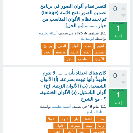
لتغيير نظام ألوان الصور في برنامج
0
تصميم الصور نفتح قائمة (Image)
ثم نحدد نظام الألوان المناسب من
تصويتات
خيار .......... [تم الحل]
1
سبتمبر 6، 2025
سُئل
في تصنيف
أسئلة تعليمية
إجابة
بواسطة
ابوعبدالله
لتغيير
نظام
ألوان
الصور
برنامج
تصميم
نفتح
قائمة
image
نحدد
الألوان
المناسب
خيار
كان هناك اعتقاد بأن ......... لا تدوم
0
طويلاً وأنها تبهت بسرعة. (أ) الألوان
الشمعية. (ب) الألوان الزيتية. (ج)
تصويتات
ألوان الباستيل. (د) الألوان الخشبية.
1
؟ - مع الشرح
إجابة
مايو 16
سُئل
في تصنيف
أسئلة تعليمية
بواسطة
أستاذ المناهج
هناك
اعتقاد
بأن
تدوم
طويلاً
وأنها
تبهت
بسرعة
الألوان
الشمعية
الزيتية
ألوان
الباستيل