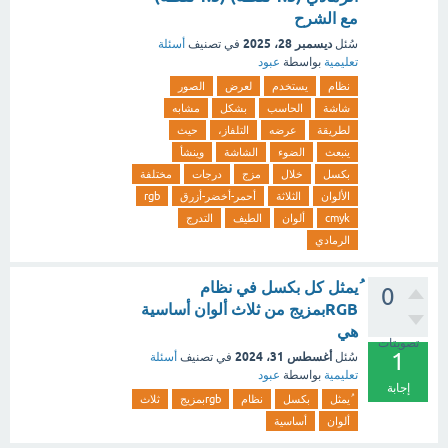
مع الشرح
ديسمبر 28، 2025
سُئل
في تصنيف
أسئلة
تعليمية
بواسطة
عبود
نظام
يستخدم
لعرض
الصور
شاشة
الحاسب
بشكل
مشابه
لطريقة
عرضه
التلفاز،
حيث
ينبعث
الضوء
الشاشة
وينشأ
بكسل
خلال
مزج
درجات
مختلفة
الألوان
الثلاثة
أحمر-أخضر-أزرق
rgb
cmyk
ألوان
الطيف
التدرج
الرمادي
ُيمثل كل بكسل في نظام
0
RGBبمزيج من ثلاث ألوان أساسية
هي
تصويتات
1
أغسطس 31، 2024
سُئل
في تصنيف
أسئلة
تعليمية
بواسطة
عبود
إجابة
ُيمثل
بكسل
نظام
rgbبمزيج
ثلاث
ألوان
أساسية