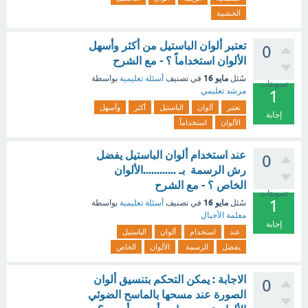
الخشبية
تعتبر ألوان الباستيل من أكثر وأسهل
0
الألوان استخداماً ؟ - مع الشرح
مايو 16
سُئل
في تصنيف
أسئلة تعليمية
بواسطة
تصويتات
مرشد تعليمي
1
تعتبر
ألوان
الباستيل
أكثر
وأسهل
إجابة
الألوان
استخداماً
عند استخدام ألوان الباستيل يفضل
0
رش الرسمة بـ ............الألوان
الخاص ؟ - مع الشرح
تصويتات
1
مايو 16
سُئل
في تصنيف
أسئلة تعليمية
بواسطة
معلمة الأجيال
إجابة
عند
استخدام
ألوان
الباستيل
يفضل
الرسمة
الألوان
الخاص
الاجابة : يمكن التحكم بتنسيق ألوان
0
الصورة عند مسحها بالماسح الضوئي