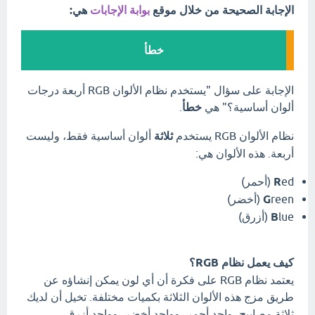
الإجابة الصحيحة من خلال موقع
بوابة الإجابات
هي:
خطأ
الإجابة على سؤال "يستخدم نظام الألوان RGB أربعة درجات
ألوان أساسية؟" هي
خطأ
.
نظام الألوان RGB يستخدم
ثلاثة
ألوان أساسية فقط، وليست
أربعة. هذه الألوان هي:
ed (أحمر)
R
reen (أخضر)
G
lue (أزرق)
B
كيف يعمل نظام RGB؟
يعتمد نظام RGB على فكرة أن أي لون يمكن إنشاؤه عن
طريق مزج هذه الألوان الثلاثة بكميات مختلفة. تخيل أن لديك
ثلاثة مصابيح، واحد أحمر، وواحد أخضر، وواحد أزرق.