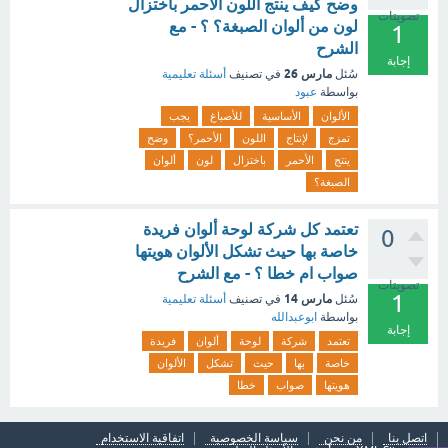
وضح كيف ينتج اللون الأحمر باختزال
تصويتات
لون من ألوان الصبغة؟ ؟ - مع
1
الشرح
إجابة
مارس 26
سُئل
في تصنيف
أسئلة تعليمية
بواسطة
عبود
الألوان
الأساسية
للأصباغ
يجب
تمزج
لإنتاج
اللون
الأحمر؟
وضح
ينتج
الأحمر
باختزال
لون
ألوان
الصبغة؟
تعتمد كل شركة لوحة ألوان فريدة
0
خاصة بها حيث تشكل الألوان هويتها
صواب ام خطا ؟ - مع الشرح
تصويتات
1
مارس 14
سُئل
في تصنيف
أسئلة تعليمية
بواسطة
ابوعبدالله
إجابة
تعتمد
شركة
لوحة
ألوان
فريدة
خاصة
بها
حيث
تشكل
الألوان
هويتها
صواب
خطا
اتصل بنا
من نحن
سياسة الخصوصية
اتفاقية الاستخدام