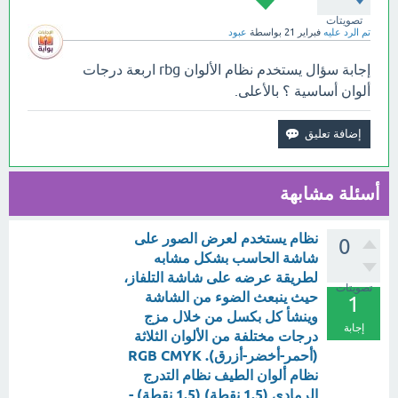
تصويتات
تم الرد عليه
فبراير 21
بواسطة
عبود
إجابة سؤال يستخدم نظام الألوان rbg اربعة درجات
ألوان أساسية ؟ بالأعلى.
أسئلة مشابهة
نظام يستخدم لعرض الصور على
0
شاشة الحاسب بشكل مشابه
لطريقة عرضه على شاشة التلفاز،
تصويتات
حيث ينبعث الضوء من الشاشة
1
وينشأ كل بكسل من خلال مزج
إجابة
درجات مختلفة من الألوان الثلاثة
(أحمر-أخضر-أزرق). RGB CMYK
نظام ألوان الطيف نظام التدرج
الرمادي (1.5 نقطة) (1.5 نقطة) -