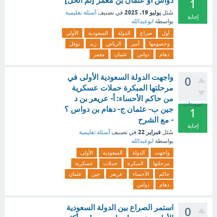
دواس او عثمان بن معمر [تم الحل]
1
يوليو 19، 2025
سُئل
في تصنيف
أسئلة تعليمية
إجابة
بواسطة
ابوعبدالله
أول
صراع
الدولة
السعودية
الأولى
وخصومها
أمير
الرياض
زيد
نوفل
دهام
دواس
عثمان
معمر
واجهت الدولة السعودية الأولى في
0
مرحلتها المبكرة حملات عسكرية
من حاكم الأحساء: أ- عريعر بن د
تصويتات
جين ب- عثمان ج- دهام بن دواس ؟
1
- مع الشرح
إجابة
فبراير 22
سُئل
في تصنيف
أسئلة تعليمية
بواسطة
ابوعبدالله
واجهت
الدولة
السعودية
الأولى
مرحلتها
المبكرة
حملات
عسكرية
حاكم
الأحساء
عريعر
جين
عثمان
دهام
دواس
استمر الصراع بين الدولة السعودية
0