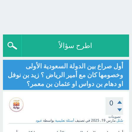
اطرح سؤالاً
أول صراع بين الدولة السعودية الأولى
وخصومها كان مع أمير الرياض ؟ زيد بن نوفل
او دهام بن دواس او عثمان بن معمر؟
0
تصويتات
سُئل
مارس 19، 2025
في تصنيف
أسئلة تعليمية
بواسطة
عبود