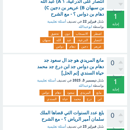
انتصار على الدرعية، ؟ A) عبد الله
بن سبهان B) عريعر بن دجين C)
تصويتات
دهام بن دواس ؟ - مع الشرح
1
فبراير 22
سُئل
في تصنيف
أسئلة تعليمية
إجابة
بواسطة
ابوعبدالله
اضطر
الانسحاب
دون
تحقيق
انتصار
الدرعية،
عبد
الله
سبهان
عريعر
دجين
دهام
دواس
مانع المريدي هو جد ال سعود جد
0
دهام بن دواس جد ابن درع جد محمد
حياة السندي [تم الحل]
تصويتات
1
ديسمبر 3، 2025
سُئل
في تصنيف
أسئلة تعليمية
بواسطة
ابوعبدالله
إجابة
مانع
المريدي
سعود
دهام
دواس
ابن
درع
محمد
حياة
السندي
بلغ عدد السنوات التي قضاها الملك
0
سلمان أمير الرياض ؟ - مع الشرح
فبراير 25
سُئل
في تصنيف
أسئلة تعليمية
تصويتات