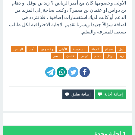
الأولى وخصومها كان مع أمير الرياض ؟ زيد بن نوفل او دهام
بن دواس او عثمان بن معمر؟ ،وكنت بحاجة إلى المزيد من
الدعم أو كانت لديك استفسارات إضافية ، فلا تتردد في
اضافة سؤالاً جديدا ويسرنا تقديم الاجابة الاحترافية لكل طالب
يسعى للمعرفة والتعلم.
أول
صراع
الدولة
السعودية
الأولى
وخصومها
أمير
الرياض
زيد
نوفل
دهام
دواس
عثمان
معمر
1
إجابة وحدة