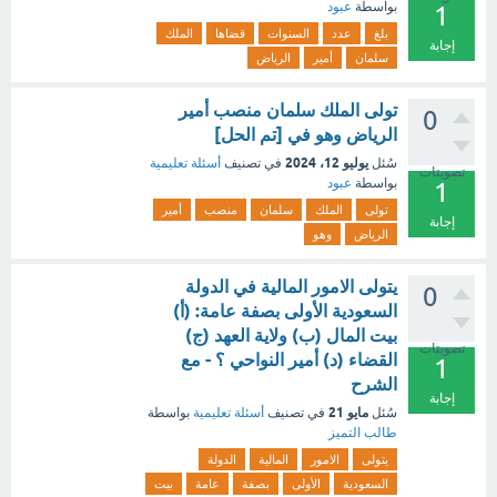
بواسطة
عبود
1
بلغ
عدد
السنوات
قضاها
الملك
إجابة
سلمان
أمير
الرياض
تولى الملك سلمان منصب أمير
0
الرياض وهو في [تم الحل]
يوليو 12، 2024
سُئل
في تصنيف
أسئلة تعليمية
تصويتات
بواسطة
عبود
1
تولى
الملك
سلمان
منصب
أمير
إجابة
الرياض
وهو
يتولى الامور المالية في الدولة
0
السعودية الأولى بصفة عامة: (أ)
بيت المال (ب) ولاية العهد (ج)
تصويتات
القضاء (د) أمير النواحي ؟ - مع
1
الشرح
إجابة
مايو 21
سُئل
في تصنيف
أسئلة تعليمية
بواسطة
طالب التميز
يتولى
الامور
المالية
الدولة
السعودية
الأولى
بصفة
عامة
بيت