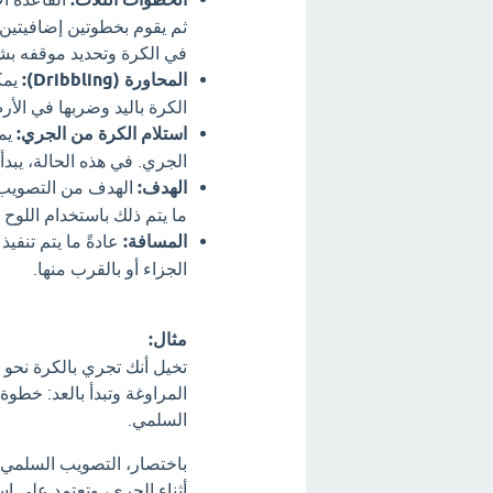
ثم يقوم بخطوتين إضافيتين
في الكرة وتحديد موقفه ب
المحاورة (Dribbling):
يمك
الكرة باليد وضربها في الأر
استلام الكرة من الجري:
يمك
الجري. في هذه الحالة، يبدأ
الهدف:
الهدف من التصويب ا
ما يتم ذلك باستخدام اللوح (Backboard) لمساعدة الكرة على الدخول
المسافة:
عادةً ما يتم تنف
الجزاء أو بالقرب منها.
مثال:
تخيل أنك تجري بالكرة نحو
المراوغة وتبدأ بالعد: خطوة
السلمي.
باختصار، التصويب السلمي ه
أثناء الجري، وتعتمد على 