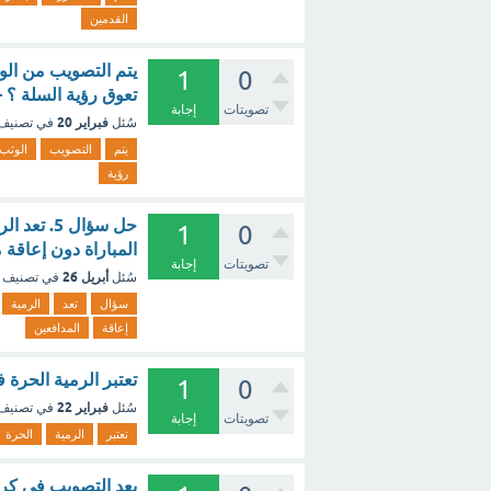
القدمين
يتم التصويب من الو
1
0
تعوق رؤية السلة ؟ 
تصويتات
إجابة
فبراير 20
سُئل
في تصنيف
يتم
التصويب
الوثب
رؤية
حل سؤال 5
1
0
المباراة دون إعاقة 
تصويتات
إجابة
أبريل 26
سُئل
في تصنيف
سؤال
تعد
الرمية
إعاقة
المدافعين
تعتبر الرمية الحرة
1
0
فبراير 22
سُئل
في تصنيف
تصويتات
إجابة
تعتبر
الرمية
الحرة
يعد التصويب في كرة 