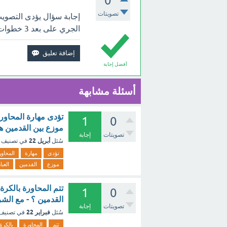
0
تصويتات
إجابة سؤال يؤدى التصويب
الجري على بعد 3 خطوات من السلة ؟ بالأعلى.
أفضل إجابة
أسئلة مشابهة
تؤدى مهارة المحاور
1
0
موزع بين القدمين ه
تصويتات
إجابة
أبريل 22
سُئل
في تصنيف
تؤدى
مهارة
المحاور
موزع
القدمين
العبا
تتم المحاورة بالكر
1
0
القدمين ؟ - مع الش
تصويتات
إجابة
فبراير 22
سُئل
في تصنيف
تتم
المحاورة
بالكرة