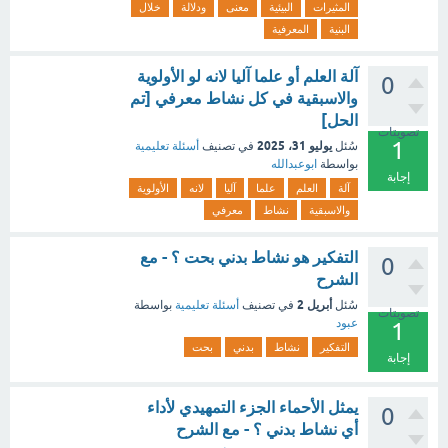
المثيرات
البيئية
معنى
ودلالة
خلال
البنية
المعرفية
آلة العلم أو علما آليا لانه لو الأولوية
0
والاسبقية في كل نشاط معرفي [تم
الحل]
تصويتات
1
يوليو 31، 2025
سُئل
في تصنيف
أسئلة تعليمية
بواسطة
ابوعبدالله
إجابة
آلة
العلم
علما
آليا
لانه
الأولوية
والاسبقية
نشاط
معرفي
التفكير هو نشاط بدني بحت ؟ - مع
0
الشرح
أبريل 2
سُئل
في تصنيف
أسئلة تعليمية
بواسطة
تصويتات
عبود
1
التفكير
نشاط
بدني
بحت
إجابة
يمثل الأحماء الجزء التمهيدي لأداء
0
أي نشاط بدني ؟ - مع الشرح