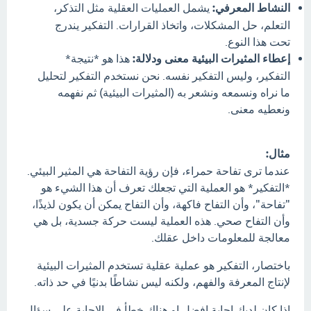
النشاط المعرفي:
يشمل العمليات العقلية مثل التذكر،
التعلم، حل المشكلات، واتخاذ القرارات. التفكير يندرج
تحت هذا النوع.
إعطاء المثيرات البيئية معنى ودلالة:
هذا هو *نتيجة*
التفكير، وليس التفكير نفسه. نحن نستخدم التفكير لتحليل
ما نراه ونسمعه ونشعر به (المثيرات البيئية) ثم نفهمه
ونعطيه معنى.
مثال:
عندما ترى تفاحة حمراء، فإن رؤية التفاحة هي المثير البيئي.
*التفكير* هو العملية التي تجعلك تعرف أن هذا الشيء هو
"تفاحة"، وأن التفاح فاكهة، وأن التفاح يمكن أن يكون لذيذًا،
وأن التفاح صحي. هذه العملية ليست حركة جسدية، بل هي
معالجة للمعلومات داخل عقلك.
باختصار، التفكير هو عملية عقلية تستخدم المثيرات البيئية
لإنتاج المعرفة والفهم، ولكنه ليس نشاطًا بدنيًا في حد ذاته.
اذا كان لديك إجابة افضل او هناك خطأ في الإجابة علي سؤال